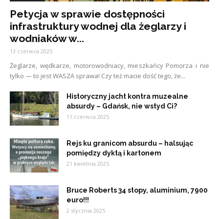
Petycja w sprawie dostępności
infrastruktury wodnej dla żeglarzy i
wodniaków w...
13 czerwca 2025
Żeglarze, wędkarze, motorowodniacy, mieszkańcy Pomorza i nie
tylko — to jest WASZA sprawa! Czy też macie dość tego, że...
Historyczny jacht kontra muzealne
absurdy – Gdańsk, nie wstyd Ci?
11 czerwca 2025
Rejs ku granicom absurdu – halsując
pomiędzy dyktą i kartonem
21 kwietnia 2025
Bruce Roberts 34 stopy, aluminium, 7900
euro!!!
2 stycznia 2025