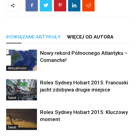
POWIĄZANE ARTYKUŁY
WIĘCEJ OD AUTORA
Nowy rekord Północnego Atlantyku –
Comanche!
Aktualności
Rolex Sydney Hobart 2015: Francuski
jacht zdobywa drugie miejsce
Świat
Rolex Sydney Hobart 2015: Kluczowy
moment
Świat