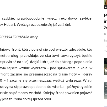
A
P
szybkie, prawdopodobnie wręcz rekordowo szybkie,
i
y Hobart. Wyścig rozpocznie się już za 2 dni.
ż
13
2330647238243n.webp
Ż
Po
dniowy front, który pojawi się pod wieczór zdecyduje, kto
ma
meteorolog, przewiduje, że startowi towarzyszyć będzie
 przybrać na sile), dzięki której aż do późnego popołudnia
nym rejsem wzdłuż wybrzeża – pod spinakerem. Z kolei w
ont zacznie się przemieszczać na trasie floty – liderzy
0 – i zacznie się przemieszczać wzdłuż wybrzeża. Wiatr
 utrzyma się prawdopodobnie do wtorku – późnych godzin
ci się na północny wschód. Kolejny front powinien pojawić
jest zbliżona do tej sprzed roku.