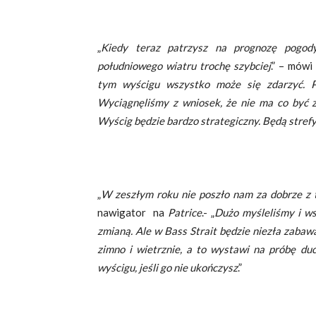
„
Kiedy teraz patrzysz na prognozę pogod
południowego wiatru trochę szybciej
.” – mów
tym wyścigu wszystko może się zdarzyć. P
Wyciągnęliśmy z wniosek, że nie ma co być z
Wyścig będzie bardzo strategiczny. Będą strefy
„
W zeszłym roku nie poszło nam za dobrze z 
nawigator na
Patrice
.- „
Dużo myśleliśmy i ws
zmianą. Ale w Bass Strait będzie niezła zabaw
zimno i wietrznie, a to wystawi na próbę du
wyścigu, jeśli go nie ukończysz
.”