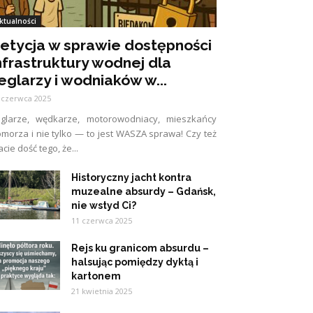
ktualności
etycja w sprawie dostępności
nfrastruktury wodnej dla
eglarzy i wodniaków w...
 czerwca 2025
eglarze, wędkarze, motorowodniacy, mieszkańcy
morza i nie tylko — to jest WASZA sprawa! Czy też
cie dość tego, że...
Historyczny jacht kontra
muzealne absurdy – Gdańsk,
nie wstyd Ci?
11 czerwca 2025
Rejs ku granicom absurdu –
halsując pomiędzy dyktą i
kartonem
21 kwietnia 2025