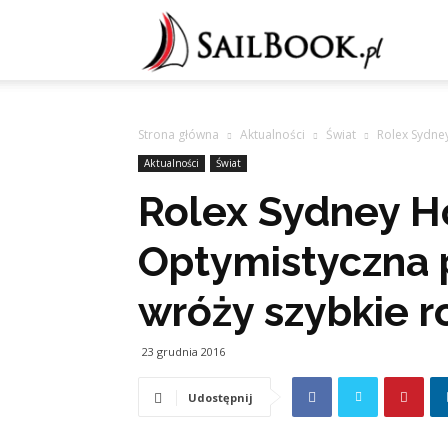
Sailb
Strona główna
Aktualności
Świat
Rolex Sydne
Aktualności
Świat
Rolex Sydney H
Optymistyczna
wróży szybkie r
23 grudnia 2016
Udostępnij