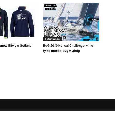
Aktualności
fanów Bitwy o Gotland
BoG 2019 Konsal Challenge – nie
tylko morderczy wyścig
NAS
P