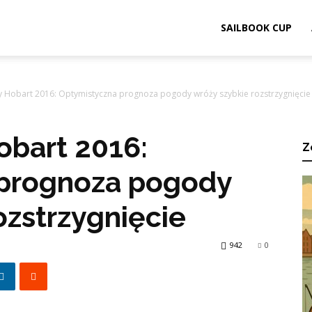
ook.pl
SAILBOOK CUP
y Hobart 2016: Optymistyczna prognoza pogody wróży szybkie rozstrzygnięcie
obart 2016:
Z
 prognoza pogody
ozstrzygnięcie
942
0