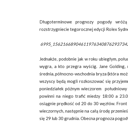
Długoterminowe prognozy pogody wróżą 
rozstrzygniecie tegorocznej edycji Rolex Sydne
6995_15621668904611976340876293734
Jednakże, podobnie jak w roku ubiegłym, połu
wygra, a kto przegra wyścig. Jane Golding, 
średnia, północno-wschodnia bryza (która może
wszyscy będą mogli rozkoszować się przyjem
poniedziałek późnym wieczorem południowy fr
powinni na niego trafić miedzy 18:00 a 23.0
osiągnie prędkość od 20 do 30 węzłów. Front
wieczornych, następnie na całą środę przemieś
się 29 lub 30 grudnia. Obecna prognoza pogody 