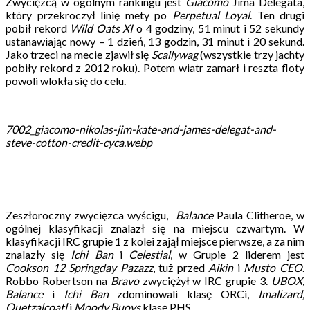
Zwycięzcą w ogólnym rankingu jest
Giacomo
Jima Delegata,
który przekroczył linię mety po
Perpetual Loyal
. Ten drugi
pobił rekord
Wild Oats XI
o 4 godziny, 51 minut i 52 sekundy
ustanawiając nowy – 1 dzień, 13 godzin, 31 minut i 20 sekund.
Jako trzeci na mecie zjawił się
Scallywag
(wszystkie trzy jachty
pobiły rekord z 2012 roku). Potem wiatr zamarł i reszta floty
powoli wlokła się do celu.
7002_giacomo-nikolas-jim-kate-and-james-delegat-and-
steve-cotton-credit-cyca.webp
Zeszłoroczny zwycięzca wyścigu,
Balance
Paula Clitheroe, w
ogólnej klasyfikacji znalazł się na miejscu czwartym. W
klasyfikacji IRC grupie 1 z kolei zajął miejsce pierwsze, a za nim
znalazły się
Ichi Ban
i
Celestial
, w Grupie 2 liderem jest
Cookson 12 Springday Pazazz
, tuż przed
Aikin
i
Musto CEO
.
Robbo Robertson na
Bravo
zwyciężył w IRC grupie 3.
UBOX,
Balance
i
Ichi Ban
zdominowali klasę ORCi,
Imalizard,
Quetzalcoatl
i
Moody Buoys
klasę PHS.