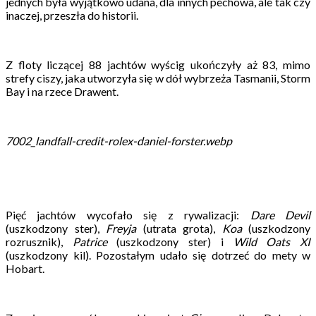
jednych była wyjątkowo udana, dla innych pechowa, ale tak czy
inaczej, przeszła do historii.
Z floty liczącej 88 jachtów wyścig ukończyły aż 83, mimo
strefy ciszy, jaka utworzyła się w dół wybrzeża Tasmanii, Storm
Bay i na rzece Drawent.
7002_landfall-credit-rolex-daniel-forster.webp
Pięć jachtów wycofało się z rywalizacji:
Dare Devil
(uszkodzony ster),
Freyja
(utrata grota),
Koa
(uszkodzony
rozrusznik),
Patrice
(uszkodzony ster) i
Wild Oats XI
(uszkodzony kil). Pozostałym udało się dotrzeć do mety w
Hobart.