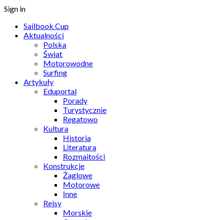
Sign in
Sailbook Cup
Aktualności
Polska
Świat
Motorowodne
Surfing
Artykuły
Eduportal
Porady
Turystycznie
Regatowo
Kultura
Historia
Literatura
Rozmaitości
Konstrukcje
Żaglowe
Motorowe
Inne
Rejsy
Morskie