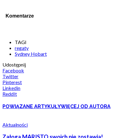
Komentarze
TAGI
regaty
Sydney Hobart
Udostępnij
Facebook
Twitter
Pinterest
Linkedin
ReddIt
POWIĄZANE ARTYKUŁY
WIĘCEJ OD AUTORA
Aktualności
Załoga MARISTO swoich nie zostawia!