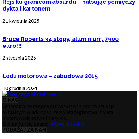
Rejs ku granicom absurdu – halsując pomiędzy
dyktą i kartonem
21 kwietnia 2025
Bruce Roberts 34 stopy, aluminium, 7900
euro!!!
2 stycznia 2025
Łódź motorowa – zabudowa 2015
10 grudnia 2024
O NAS
Sailbook.pl to miejsce dla wszystkich, którzy szukają
aktualnych wiadomości ze świata żeglarstwa, świata
motorowodniactwa i nie tylko.
Skontaktuj się z nami:
info@sailbook.pl
PODĄŻAJ ZA NAMI