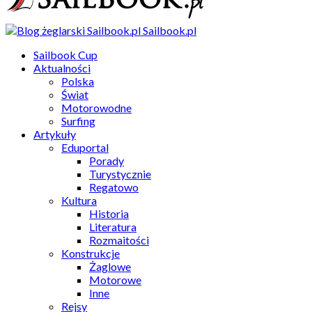
Sailbook.pl
Sailbook Cup
Aktualności
Polska
Świat
Motorowodne
Surfing
Artykuły
Eduportal
Porady
Turystycznie
Regatowo
Kultura
Historia
Literatura
Rozmaitości
Konstrukcje
Żaglowe
Motorowe
Inne
Rejsy