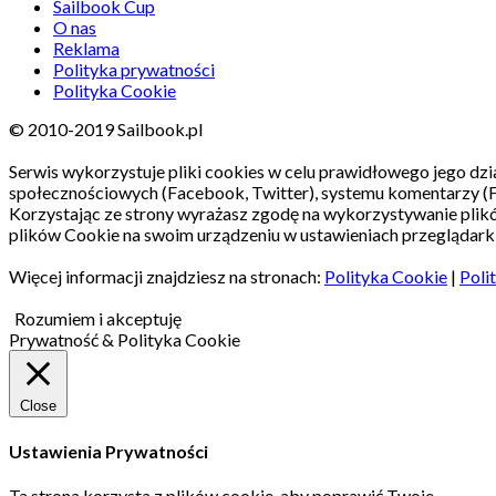
Sailbook Cup
O nas
Reklama
Polityka prywatności
Polityka Cookie
© 2010-2019 Sailbook.pl
Serwis wykorzystuje pliki cookies w celu prawidłowego jego dzia
społecznościowych (Facebook, Twitter), systemu komentarzy (
Korzystając ze strony wyrażasz zgodę na wykorzystywanie pli
plików Cookie na swoim urządzeniu w ustawieniach przeglądarki
Więcej informacji znajdziesz na stronach:
Polityka Cookie
|
Poli
Rozumiem i akceptuję
Prywatność & Polityka Cookie
Close
Ustawienia Prywatności
Ta strona korzysta z plików cookie, aby poprawić Twoje