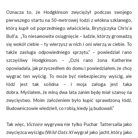
Oznacza to, że Hodgkinson zwyciężył podczas swojego
pierwszego startu na 50-metrowej łodzi z włókna szklanego,
którą kupił od poprzedniego właściciela, Brytyjczyka Chris’a
Bull’a. „To niesamowite osiągnięcie – ludzie, którzy gromadzą
się wokół ciebie – ty wierzysz w nich i oni wierzą w ciebie. To
także zasługa odpowiedniego sprzętu.” – powiedział rano
szczęśliwy Hodgkinson. – „Dziś rano żona Katherine
opowiadała, jak przyszedłem do domu i powiedziałem, że chcę
wygrać ten wyścig. To może być niebezpieczny wyścig, ale
łódź jest tak solidna – i moja załoga jest taka
dobra. Myślałem, że miną dwa lata zanim będę miał szansę na
zwycięstwo. Moim założeniem było kupić sprawdzoną łódź.
Budowniczowie wiedzieli, co robią, kiedy ją budowali.”
Tak więc,
Victoire
wygrywa nie tylko Puchar Tattersalla jako
zwycięzca wyścigu (W
ild Oats XI
wygrał jako jacht, który jako