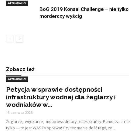
Aktualności
BoG 2019 Konsal Challenge – nie tylko
morderczy wyścig
Zobacz też
Aktualności
Petycja w sprawie dostępności
infrastruktury wodnej dla żeglarzy i
wodniaków w...
13 czerwca 2025
Żeglarze, wędkarze, motorowodniacy, mieszkańcy Pomorza i nie
tylko — to jest WASZA sprawa! Czy też macie dość tego, że...