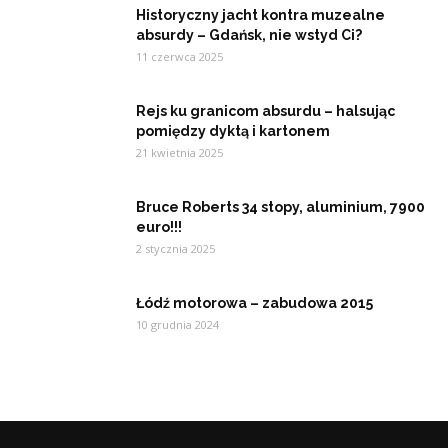
Historyczny jacht kontra muzealne
absurdy – Gdańsk, nie wstyd Ci?
11 czerwca 2025
Rejs ku granicom absurdu – halsując
pomiędzy dyktą i kartonem
21 kwietnia 2025
Bruce Roberts 34 stopy, aluminium, 7900
euro!!!
2 stycznia 2025
Łódź motorowa – zabudowa 2015
10 grudnia 2024