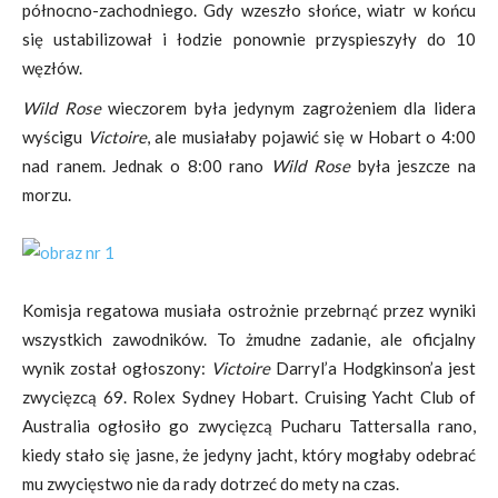
północno-zachodniego. Gdy wzeszło słońce, wiatr w końcu
się ustabilizował i łodzie ponownie przyspieszyły do 10
węzłów.
Wild Rose
wieczorem była jedynym zagrożeniem dla lidera
wyścigu
Victoire
, ale musiałaby pojawić się w Hobart o 4:00
nad ranem. Jednak o 8:00 rano
Wild Rose
była jeszcze na
morzu.
Komisja regatowa musiała ostrożnie przebrnąć przez wyniki
wszystkich zawodników. To żmudne zadanie, ale oficjalny
wynik został ogłoszony:
Victoire
Darryl’a Hodgkinson’a jest
zwycięzcą 69. Rolex Sydney Hobart. Cruising Yacht Club of
Australia ogłosiło go zwycięzcą Pucharu Tattersalla rano,
kiedy stało się jasne, że jedyny jacht, który mogłaby odebrać
mu zwycięstwo nie da rady dotrzeć do mety na czas.