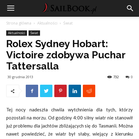
Strona główna
Aktualności
Świat
Aktualności
Świat
Rolex Sydney Hobart:
Victoire zdobywa Puchar
Tattersalla
30 grudnia 2013
732
0
Tej nocy nadeszła chwila wytchnienia dla tych, którzy
pozostali na morzu. Od godziny 4:00 silny wiatr nie stanowił
już problemu dla jachtów zbliżających się do Tasmanii. Można
nawet powiedzieć, że wiatr był słaby, wiejący z kierunku