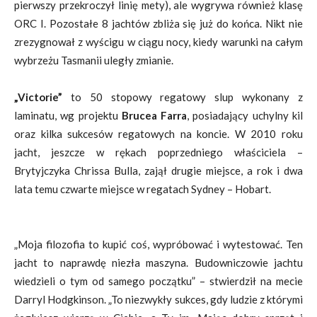
pierwszy przekroczył linię mety), ale wygrywa również klasę
ORC I. Pozostałe 8 jachtów zbliża się już do końca. Nikt nie
zrezygnował z wyścigu w ciągu nocy, kiedy warunki na całym
wybrzeżu Tasmanii uległy zmianie.
„Victorie”
to 50 stopowy regatowy slup wykonany z
laminatu, wg projektu
Brucea Farra
, posiadający uchylny kil
oraz kilka sukcesów regatowych na koncie. W 2010 roku
jacht, jeszcze w rękach poprzedniego właściciela –
Brytyjczyka Chrissa Bulla, zajął drugie miejsce, a rok i dwa
lata temu czwarte miejsce w regatach Sydney – Hobart.
„Moja filozofia to kupić coś, wypróbować i wytestować. Ten
jacht to naprawdę niezła maszyna. Budowniczowie jachtu
wiedzieli o tym od samego początku” – stwierdził na mecie
Darryl Hodgkinson. „To niezwykły sukces, gdy ludzie z którymi