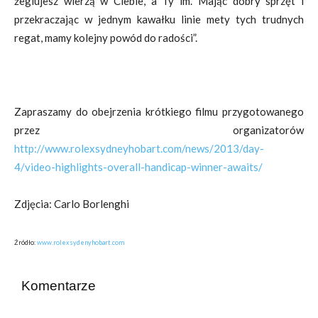
żeglujesz wierzą w Ciebie, a Ty im. Mając dobry sprzęt i
przekraczając w jednym kawałku linie mety tych trudnych
regat, mamy kolejny powód do radości”.
Zapraszamy do obejrzenia krótkiego filmu przygotowanego
przez organizatorów
http://www.rolexsydneyhobart.com/news/2013/day-
4/video-highlights-overall-handicap-winner-awaits/
Zdjęcia: Carlo Borlenghi
Źródło:
www.rolexsydenyhobart.com
Komentarze