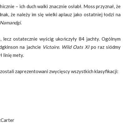
chicznie – ich duch walki znacznie osłabł. Moss przyznał, że
nak, że należy im się wielki aplauz jako ostatniej łodzi na
Namandgi
.
, lecz ostatecznie wyścig ukończyły 84 jachty. Ogólnym
odgkinson na jachcie
Victoire
.
Wild Oats XI
po raz siódmy
 linię mety.
zostali zaprezentowani zwycięscy wszystkich klasyfikacji:
cCarter