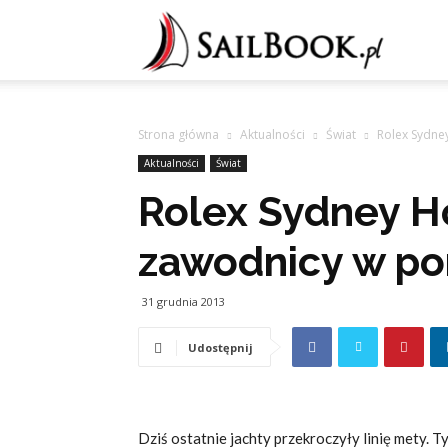
Sailb
Strona główna
Aktualności
Świat
Rolex Sydne
Aktualności
Świat
Rolex Sydney H
zawodnicy w po
31 grudnia 2013
Udostępnij
Dziś ostatnie jachty przekroczyły linię mety.