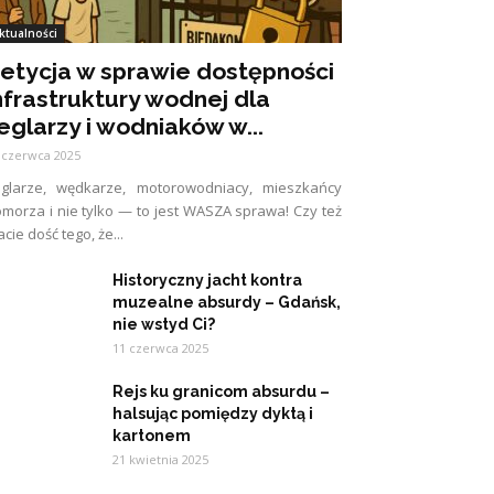
ktualności
etycja w sprawie dostępności
nfrastruktury wodnej dla
eglarzy i wodniaków w...
 czerwca 2025
eglarze, wędkarze, motorowodniacy, mieszkańcy
morza i nie tylko — to jest WASZA sprawa! Czy też
cie dość tego, że...
Historyczny jacht kontra
muzealne absurdy – Gdańsk,
nie wstyd Ci?
11 czerwca 2025
Rejs ku granicom absurdu –
halsując pomiędzy dyktą i
kartonem
21 kwietnia 2025