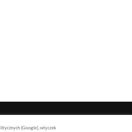
ODĄŻAJ ZA NAMI
alitycznych (Google), wtyczek