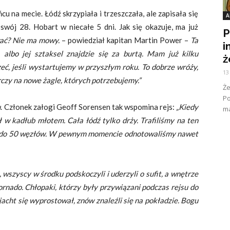
cu na mecie. Łódź skrzypiała i trzeszczała, ale zapisała się
A
swój 28. Hobart w niecałe 5 dni. Jak się okazuje, ma już
P
ać? Nie ma mowy.
– powiedział kapitan Martin Power –
Ta
i
 albo jej sztaksel znajdzie się za burtą. Mam już kilku
ż
eć, jeśli wystartujemy w przyszłym roku. To dobrze wróży,
13
arczy na nowe żagle, których potrzebujemy.”
Ż
Po
u
. Członek załogi Geoff Sorensen tak wspomina rejs:
„Kiedy
ma
ał w kadłub młotem. Cała łódź tylko drży. Trafiliśmy na ten
 40 do 50 węzłów. W pewnym momencie odnotowaliśmy nawet
, wszyscy w środku podskoczyli i uderzyli o sufit, a wnętrze
tornado. Chłopaki, którzy były przywiązani podczas rejsu do
 jacht się wyprostował, znów znaleźli się na pokładzie. Bogu