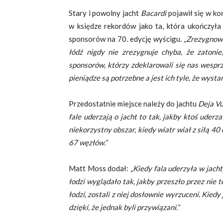
Stary i powolny jacht
Bacardi
pojawił się w koń
w księdze rekordów jako ta, która ukończyła 
sponsorów na 70. edycję wyścigu.
„Zrezygnow
łódź nigdy nie zrezygnuje chyba, że zatonie,
sponsorów, którzy zdeklarowali się nas wesprz
pieniądze są potrzebne a jest ich tyle, że wyst
Przedostatnie miejsce należy do jachtu
Deja V
fale uderzają o jacht to tak, jakby ktoś uderz
niekorzystny obszar, kiedy wiatr wiał z siłą
67 węzłów.”
Matt Moss dodał:
„Kiedy fala uderzyła w jacht
łodzi wyglądało tak, jakby przeszło przez nie 
łodzi, zostali z niej dosłownie wyrzuceni. Kiedy
dzięki, że jednak byli przywiązani.”