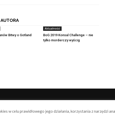
 AUTORA
Aktualności
fanów Bitwy o Gotland
BoG 2019 Konsal Challenge – nie
tylko morderczy wyścig
NAS
P
okies w celu prawidłowego jego działania, korzystania z narzędzi an