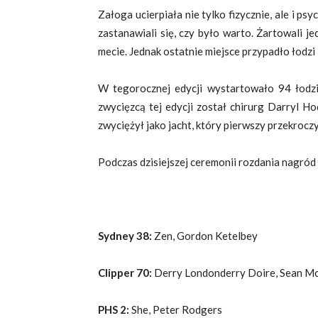
Załoga ucierpiała nie tylko fizycznie, ale i psy
zastanawiali się, czy było warto. Żartowali jed
mecie. Jednak ostatnie miejsce przypadło łodzi
W tegorocznej edycji wystartowało 94 łodzi
zwycięzcą tej edycji został chirurg Darryl H
zwyciężył jako jacht, który pierwszy przekroczył
Podczas dzisiejszej ceremonii rozdania nagród 
Sydney 38:
Zen, Gordon Ketelbey
Clipper 70:
Derry Londonderry Doire, Sean M
PHS 2:
She, Peter Rodgers