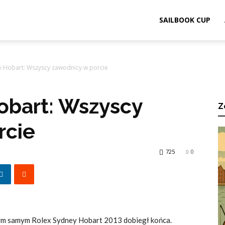
ook.pl
SAILBOOK CUP
y Hobart: Wszyscy zawodnicy w porcie
obart: Wszyscy
Z
rcie
725
0
 Tym samym Rolex Sydney Hobart 2013 dobiegł końca.