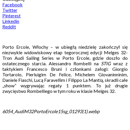
Facebook
Twitter
Pinterest
Linkedin
ReddIt
Porto Ercole, Włochy – w ubiegłą niedzielę zakończył się
niezwykle widowiskowy etap tegorocznej edycji Melges 32-
Tron Audi Sailing Series w Porto Ercole, gdzie doszło do
ostatecznego starcia. Alessandro Rombelli na
STIG
wraz z
taktykiem Francesco Bruni i członkami załogi: Giorgio
Tortarolo, Pierluigim De Felice, Michelem Giovaninninim,
Daniele Fiaschi, Lucą Faravellim i Filippo La Mantią, skradli całe
„show” wygrywając regaty 1 punktem. To już drugie
zwycięstwo Rombelliego w tym roku w klasie Melges 32.
6054_AudiM32PortoErcole15sg_01293(1).webp