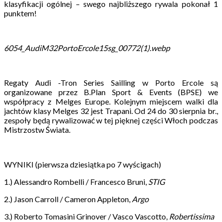
klasyfikacji ogólnej – swego najbliższego rywala pokonał 1
punktem!
6054_AudiM32PortoErcole15sg_00772(1).webp
Regaty Audi -Tron Series Sailling w Porto Ercole są
organizowane przez B.Plan Sport & Events (BPSE) we
współpracy z Melges Europe. Kolejnym miejscem walki dla
jachtów klasy Melges 32 jest Trapani. Od 24 do 30 sierpnia br.,
zespoły będą rywalizować w tej pięknej części Włoch podczas
Mistrzostw Świata.
WYNIKI (pierwsza dziesiątka po 7 wyścigach)
1.) Alessandro Rombelli / Francesco Bruni,
STIG
2.) Jason Carroll / Cameron Appleton,
Argo
3.) Roberto Tomasini Grinover / Vasco Vascotto,
Robertissima