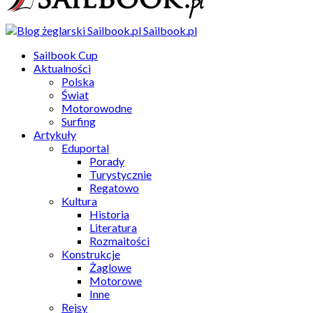
Sailbook.pl
Sailbook Cup
Aktualności
Polska
Świat
Motorowodne
Surfing
Artykuły
Eduportal
Porady
Turystycznie
Regatowo
Kultura
Historia
Literatura
Rozmaitości
Konstrukcje
Żaglowe
Motorowe
Inne
Rejsy