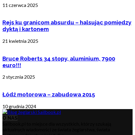
11 czerwca 2025
Rejs ku granicom absurdu – halsując pomiędzy
dyktą i kartonem
21 kwietnia 2025
Bruce Roberts 34 stopy, aluminium, 7900
euro!!!
2 stycznia 2025
Łódź motorowa – zabudowa 2015
10 grudnia 2024
O NAS
Sailbook.pl to miejsce dla wszystkich, którzy szukają
aktualnych wiadomości ze świata żeglarstwa, świata