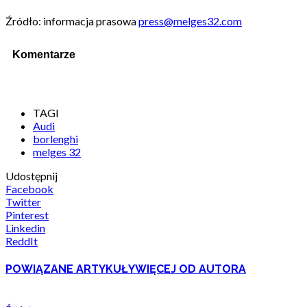
Źródło: informacja prasowa
press@melges32.com
Komentarze
TAGI
Audi
borlenghi
melges 32
Udostępnij
Facebook
Twitter
Pinterest
Linkedin
ReddIt
POWIĄZANE ARTYKUŁY
WIĘCEJ OD AUTORA