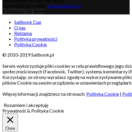
motorowodniactwa i nie tylko.
Skontaktuj się z nami:
info@sailbook.pl
PODĄŻAJ ZA NAMI
Sailbook Cup
O nas
Reklama
Polityka prywatności
Polityka Cookie
© 2010-2019 Sailbook.pl
Serwis wykorzystuje pliki cookies w celu prawidłowego jego dzia
społecznościowych (Facebook, Twitter), systemu komentarzy (
Korzystając ze strony wyrażasz zgodę na wykorzystywanie pli
plików Cookie na swoim urządzeniu w ustawieniach przeglądarki
Więcej informacji znajdziesz na stronach:
Polityka Cookie
|
Poli
Rozumiem i akceptuję
Prywatność & Polityka Cookie
Close