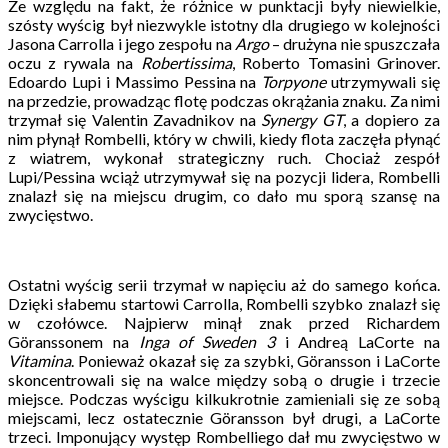
Ze względu na fakt, że różnice w punktacji były niewielkie,
szósty wyścig był niezwykle istotny dla drugiego w kolejności
Jasona Carrolla i jego zespołu na
Argo
– drużyna nie spuszczała
oczu z rywala na
Robertissima
, Roberto Tomasini Grinover.
Edoardo Lupi i Massimo Pessina na
Torpyone
utrzymywali się
na przedzie, prowadząc flotę podczas okrążania znaku. Za nimi
trzymał się Valentin Zavadnikov na
Synergy GT
, a dopiero za
nim płynął Rombelli, który w chwili, kiedy flota zaczęła płynąć
z wiatrem, wykonał strategiczny ruch. Chociaż zespół
Lupi/Pessina wciąż utrzymywał się na pozycji lidera, Rombelli
znalazł się na miejscu drugim, co dało mu sporą szansę na
zwycięstwo.
Ostatni wyścig serii trzymał w napięciu aż do samego końca.
Dzięki słabemu startowi Carrolla, Rombelli szybko znalazł się
w czołówce. Najpierw minął znak przed Richardem
Göranssonem na
Inga of Sweden 3
i Andreą LaCorte na
Vitamina
. Ponieważ okazał się za szybki, Göransson i LaCorte
skoncentrowali się na walce między sobą o drugie i trzecie
miejsce. Podczas wyścigu kilkukrotnie zamieniali się ze sobą
miejscami, lecz ostatecznie Göransson był drugi, a LaCorte
trzeci. Imponujący występ Rombelliego dał mu zwycięstwo w