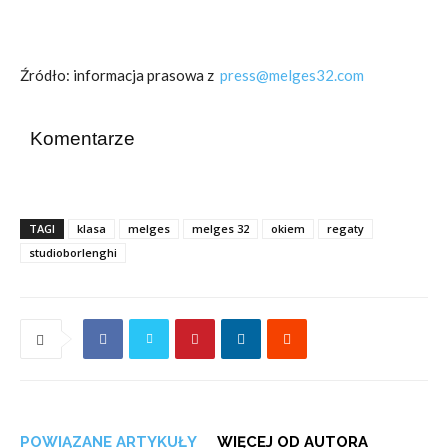
Źródło: informacja prasowa z
press@melges32.com
Komentarze
TAGI
klasa
melges
melges 32
okiem
regaty
studioborlenghi
POWIĄZANE ARTYKUŁY
WIĘCEJ OD AUTORA