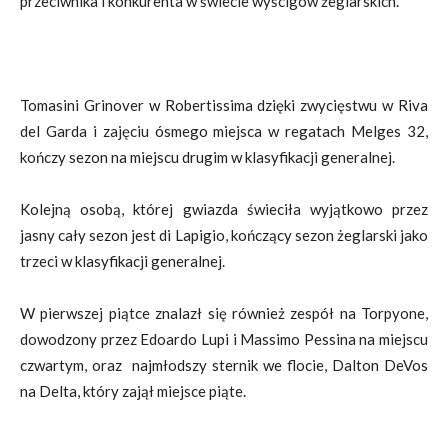
przeciwnika i konkurenta w świecie wyścigów żeglarskich.
Tomasini Grinover w Robertissima dzięki zwycięstwu w Riva
del Garda i zajęciu ósmego miejsca w regatach Melges 32,
kończy sezon na miejscu drugim w klasyfikacji generalnej.
Kolejną osobą, której gwiazda świeciła wyjątkowo przez
jasny cały sezon jest di Lapigio, kończący sezon żeglarski jako
trzeci w klasyfikacji generalnej.
W pierwszej piątce znalazł się również zespół na Torpyone,
dowodzony przez Edoardo Lupi i Massimo Pessina na miejscu
czwartym, oraz najmłodszy sternik we flocie, Dalton DeVos
na Delta, który zajął miejsce piąte.