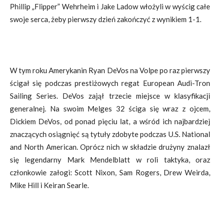
Phillip „Flipper” Wehrheim i Jake Ladow włożyli w wyścig całe
swoje serca, żeby pierwszy dzień zakończyć z wynikiem 1-1.
W tym roku Amerykanin Ryan DeVos na Volpe po raz pierwszy
ścigał się podczas prestiżowych regat European Audi-Tron
Sailing Series. DeVos zajął trzecie miejsce w klasyfikacji
generalnej. Na swoim Melges 32 ściga się wraz z ojcem,
Dickiem DeVos, od ponad pięciu lat, a wśród ich najbardziej
znaczących osiągnięć są tytuły zdobyte podczas U.S. National
and North American. Oprócz nich w składzie drużyny znalazł
się legendarny Mark Mendelblatt w roli taktyka, oraz
członkowie załogi: Scott Nixon, Sam Rogers, Drew Weirda,
Mike Hill i Keiran Searle.