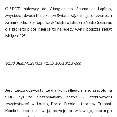
G-SPOT, należący do Giangiacomo Serena di Lapigio,
zwycięzca dwóch Mistrzostw Świata, zajął miejsce czwarte, a
za nim znalazł się Japończyk Yukihiro Ishida na Yasha Samurai,
dla którego piąte miejsce to najlepszy wynik podczas regat
Melges 32!
6138_AudiM32Trapani15lb_10613(1).webp
Jest rzeczą oczywistą, że dla Rombelliego i jego zespołu na
STIG był to niezapomniany sezon. Z efektownymi
zwycięstwami w Loano, Porto Ercole i teraz w Trapani,
Rombelli umocnił swoją pozycję prawdziwego, mocnego