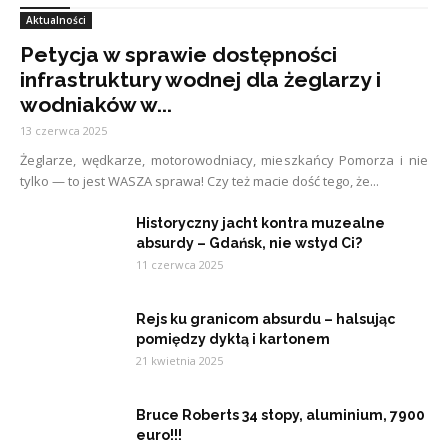
Aktualności
Petycja w sprawie dostępności
infrastruktury wodnej dla żeglarzy i
wodniaków w...
13 czerwca 2025
Żeglarze, wędkarze, motorowodniacy, mieszkańcy Pomorza i nie
tylko — to jest WASZA sprawa! Czy też macie dość tego, że...
Historyczny jacht kontra muzealne
absurdy – Gdańsk, nie wstyd Ci?
11 czerwca 2025
Rejs ku granicom absurdu – halsując
pomiędzy dyktą i kartonem
21 kwietnia 2025
Bruce Roberts 34 stopy, aluminium, 7900
euro!!!