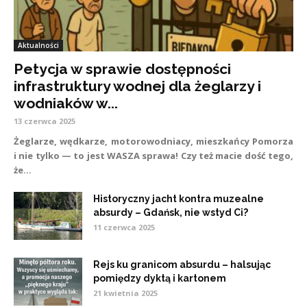
Aktualności
Petycja w sprawie dostępności
infrastruktury wodnej dla żeglarzy i
wodniaków w...
13 czerwca 2025
Żeglarze, wędkarze, motorowodniacy, mieszkańcy Pomorza
i nie tylko — to jest WASZA sprawa! Czy też macie dość tego,
że...
Historyczny jacht kontra muzealne
absurdy – Gdańsk, nie wstyd Ci?
11 czerwca 2025
Rejs ku granicom absurdu – halsując
pomiędzy dyktą i kartonem
21 kwietnia 2025