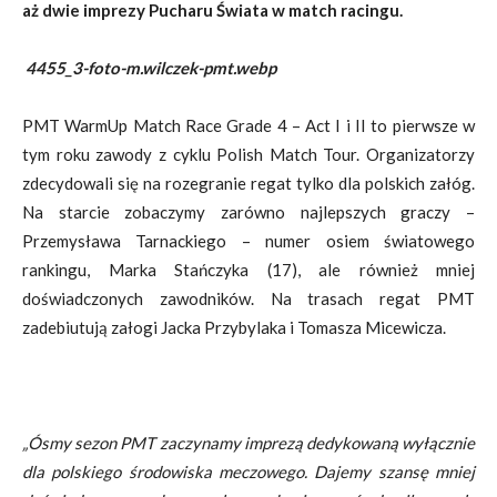
aż dwie imprezy Pucharu Świata w match racingu.
4455_3-foto-m.wilczek-pmt.webp
PMT WarmUp Match Race Grade 4 – Act I i II to pierwsze w
tym roku zawody z cyklu Polish Match Tour. Organizatorzy
zdecydowali się na rozegranie regat tylko dla polskich załóg.
Na starcie zobaczymy zarówno najlepszych graczy –
Przemysława Tarnackiego – numer osiem światowego
rankingu, Marka Stańczyka (17), ale również mniej
doświadczonych zawodników. Na trasach regat PMT
zadebiutują załogi Jacka Przybylaka i Tomasza Micewicza.
„Ósmy sezon PMT zaczynamy imprezą dedykowaną wyłącznie
dla polskiego środowiska meczowego. Dajemy szansę mniej