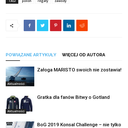
TAGI
polish
regaty
zawody
POWIĄZANE ARTYKUŁY
WIĘCEJ OD AUTORA
Załoga MARISTO swoich nie zostawia!
Aktualności
Gratka dla fanów Bitwy o Gotland
Aktualności
BoG 2019 Konsal Challenge – nie tylko