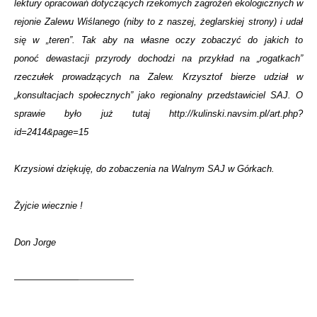
lektury opracowań dotyczących rzekomych zagrożeń ekologicznych w
rejonie Zalewu Wiślanego (niby to z naszej, żeglarskiej strony) i udał
się w „teren”. Tak aby na własne oczy zobaczyć do jakich to
ponoć dewastacji przyrody dochodzi na przykład na „rogatkach”
rzeczułek prowadzących na Zalew. Krzysztof bierze udział w
„konsultacjach społecznych” jako regionalny przedstawiciel SAJ. O
sprawie było już tutaj
http://kulinski.navsim.pl/art.php?
id=2414&page=15
Krzysiowi dziękuję, do zobaczenia na Walnym SAJ w Górkach.
Żyjcie wiecznie !
Don Jorge
———————
——————