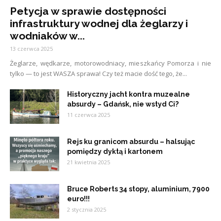
Petycja w sprawie dostępności
infrastruktury wodnej dla żeglarzy i
wodniaków w...
13 czerwca 2025
Żeglarze, wędkarze, motorowodniacy, mieszkańcy Pomorza i nie
tylko — to jest WASZA sprawa! Czy też macie dość tego, że...
Historyczny jacht kontra muzealne
absurdy – Gdańsk, nie wstyd Ci?
11 czerwca 2025
Rejs ku granicom absurdu – halsując
pomiędzy dyktą i kartonem
21 kwietnia 2025
Bruce Roberts 34 stopy, aluminium, 7900
euro!!!
2 stycznia 2025