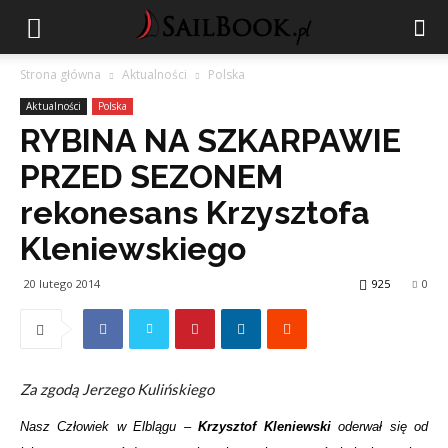
Strona główna
Aktualności
Polska
Aktualności
Polska
RYBINA NA SZKARPAWIE
PRZED SEZONEM
rekonesans Krzysztofa
Kleniewskiego
20 lutego 2014
925
0
Za zgodą Jerzego Kulińskiego
Nasz Człowiek w Elblągu –
Krzysztof Kleniewski
oderwał się od