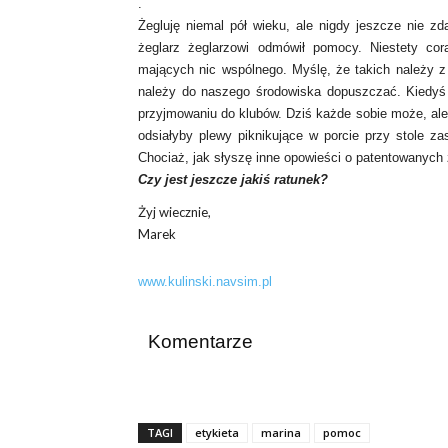
.
Żegluję niemal pół wieku, ale nigdy jeszcze nie z
żeglarz żeglarzowi odmówił pomocy. Niestety co
mających nic wspólnego. Myślę, że takich należy z
należy do naszego środowiska dopuszczać. Kiedyś 
przyjmowaniu do klubów. Dziś każde sobie może, ale
odsiałyby plewy piknikujące w porcie przy stole z
Chociaż, jak słyszę inne opowieści o patentowanych 
Czy jest jeszcze jakiś ratunek?
Żyj wiecznie,
Marek
www.kulinski.navsim.pl
Komentarze
TAGI
etykieta
marina
pomoc