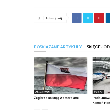
Udostępnij
POWIĄZANE ARTYKUŁY
WIĘCEJ OD
Aktualności
Polska
Żeglarze salutują Westerplatte
Podsumowan
Kamień Pom