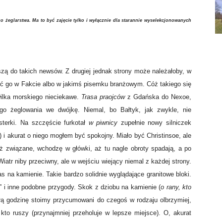
 żeglarstwa. Ma to być zajęcie tylko i wyłącznie dla starannie wyselekcjonowanych
szą do takich newsów. Z drugiej jednak strony może należałoby, w
ścić go w Fakcie albo w jakimś pisemku branżowym. Cóż takiego się
ilka morskiego nieciekawe.
Trasa praojców
z Gdańska do Nexoe,
ego żeglowania we dwójkę. Niemal, bo Bałtyk, jak zwykle, nie
sterki. Na szczęście furkotał
w piwnicy
zupełnie nowy silniczek
 i akurat o niego mogłem być spokojny. Miało być Christinsoe, ale
ż związane, wchodzę w główki, aż tu nagle obroty spadają, a po
iatr niby przeciwny, ale w wejściu wiejący niemal z każdej strony.
as na kamienie. Takie bardzo solidnie wyglądające granitowe bloki.
 i inne podobne przygody. Skok z dziobu na kamienie (
o rany, kto
całą godzinę stoimy przycumowani do czegoś w rodzaju olbrzymiej,
kto ruszy (przynajmniej przeholuje w lepsze miejsce). O, akurat