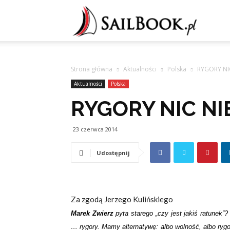
Sailb
Strona główna
Aktualności
Polska
RYGORY NI
Aktualności
Polska
RYGORY NIC N
23 czerwca 2014
Udostępnij
Za zgodą Jerzego Kulińskiego
Marek Zwierz
pyta starego „czy jest jakiś ratunek”
… rygory. Mamy alternatywę: albo wolność, albo rygor