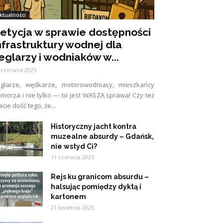
ktualności
etycja w sprawie dostępności
nfrastruktury wodnej dla
eglarzy i wodniaków w...
 czerwca 2025
eglarze, wędkarze, motorowodniacy, mieszkańcy
morza i nie tylko — to jest WASZA sprawa! Czy też
cie dość tego, że...
Historyczny jacht kontra
muzealne absurdy – Gdańsk,
nie wstyd Ci?
11 czerwca 2025
Rejs ku granicom absurdu –
halsując pomiędzy dyktą i
kartonem
21 kwietnia 2025