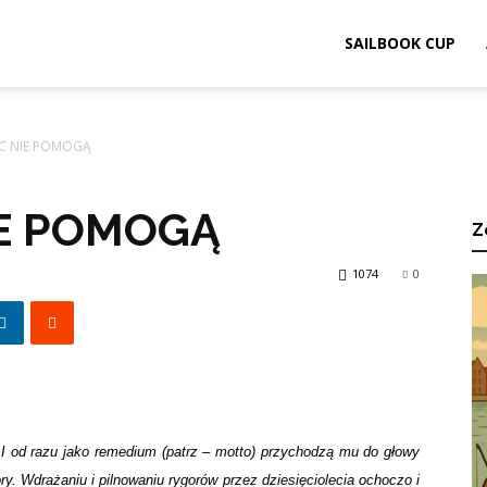
ook.pl
SAILBOOK CUP
C NIE POMOGĄ
IE POMOGĄ
Z
1074
0
? I od razu jako remedium (patrz – motto) przychodzą mu do głowy
y. Wdrażaniu i pilnowaniu rygorów przez dziesięciolecia ochoczo i