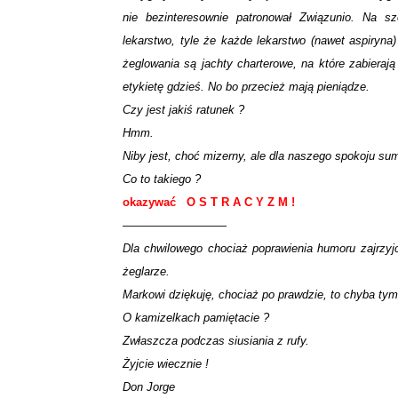
nie bezinteresownie patronował Związunio. Na sz
lekarstwo, tyle że każde lekarstwo (nawet aspiryn
żeglowania są jachty charterowe, na które zabieraj
etykietę gdzieś. No bo przecież mają pieniądze.
Czy jest jakiś ratunek ?
Hmm.
Niby jest, choć mizerny, ale dla naszego spokoju s
Co to takiego ?
okazywać O S T R A C Y Z M !
—————————
Dla chwilowego chociaż poprawienia humoru zajrzyj
żeglarze.
Markowi dziękuję, chociaż po prawdzie, to chyba tym
O kamizelkach pamiętacie ?
Zwłaszcza podczas siusiania z rufy.
Żyjcie wiecznie !
Don Jorge