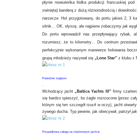
płynie nowiuteńka łódka produkcji francuskiej pod
zwinięta) banderą z dużą różnorodnością i dowolnośc
narzecze. Hol przygotowany, do portu jakieś 2, 3 k
silnik… OK, słyszę, ale najpierw
zobaczymy jak wyg
Do portu wprowadził nas przepływający rybak, 
rozumiesz, że to kilometry… Do centrum przestaw
perfekcyjnie wykonanym manewrze holowania boczn
grupą młodzieży nazywał się
„Lone Star”
z klubu z 
Prawdziwi żeglarze
.
Wchodzący jacht
„Baltica Yachts III”
firmy czarter
się bardzo spieszyć, bo żagle rozrzucone (przez cały
którym się ten szczegół rzucił w oczy), jacht otwa
żywego ducha. Typ pewnie, jak obiecywał,
patrzył ja
Przypadkowa załoga na charterowym jachcie