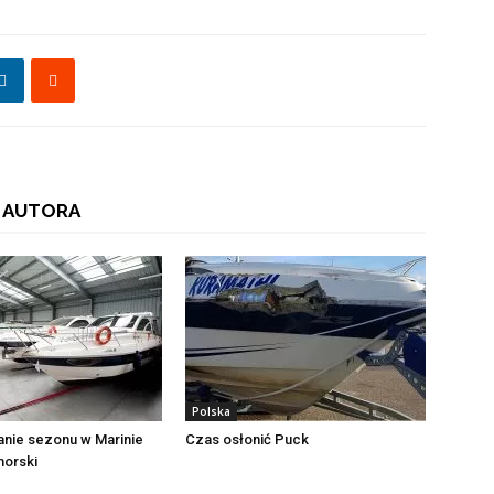
 AUTORA
Polska
ie sezonu w Marinie
Czas osłonić Puck
orski