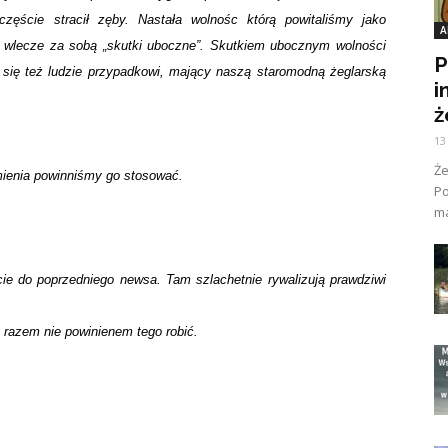
częście stracił zęby. Nastała wolnośc którą powitaliśmy jako
A
a) wlecze za sobą „skutki uboczne”. Skutkiem ubocznym wolności
P
ą się też ludzie przypadkowi, mający naszą staromodną żeglarską
i
ż
13
Ż
umienia powinniśmy go stosować.
Po
ma
cie do poprzedniego newsa. Tam szlachetnie rywalizują prawdziwi
 razem nie powinienem tego robić.