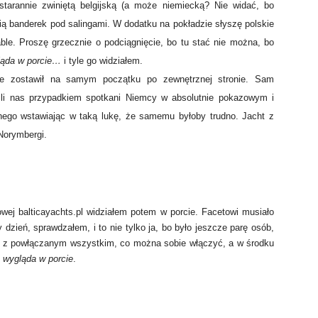
 starannie zwiniętą belgijską (a może niemiecką? Nie widać, bo
ią banderek pod salingami. W dodatku na pokładzie słyszę polskie
able. Proszę grzecznie o podciągnięcie, bo tu stać nie można, bo
ląda w porcie…
i tyle go widziałem.
ale zostawił na samym początku po zewnętrznej stronie. Sam
ili nas przypadkiem spotkani Niemcy w absolutnie pokazowym i
ego wstawiając w taką lukę, że samemu byłoby trudno. Jacht z
Norymbergi.
owej balticayachts.pl widziałem potem w porcie. Facetowi musiało
 dzień, sprawdzałem, i to nie tylko ja, bo było jeszcze parę osób,
rty z powłączanym wszystkim, co można sobie włączyć, a w środku
k wygląda w porcie
.