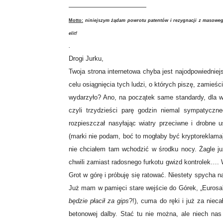
————————————
Motto:
niniejszym żądam powrotu patentów i rezygnacji z masowego
elit!
.
Drogi Jurku,
Twoja strona internetowa chyba jest najodpowiedniej
celu osiągnięcia tych ludzi, o których piszę, zamie
wydarzyło? Ano, na początek same standardy, dla w
czyli trzydzieści parę godzin niemal sympatyczn
rozpieszczał nasyłając wiatry przeciwne i drobne u
(marki nie podam, boć to mogłaby być kryptoreklama)
nie chciałem tam wchodzić w środku nocy. Żagle ju
chwili zamiast radosnego furkotu gwizd kontrolek…. W
Grot w górę i próbuję się ratować. Niestety spycha n
Już mam w pamięci stare wejście do Górek, „Eurosa”
będzie płacił za gips
?!), cuma do ręki i już za nie
betonowej dalby. Stać tu nie można, ale niech nas 