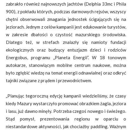
zabrakło również najnowszych jachtów (Delphia 33mc i Phila
900), z pokładu których, podczas darmowych rejsów, wszyscy
chętni obserwowali zmagania jednostek ścigających się na
jeziorach. Jednym z celów kampanii jest edukowanie turystów,
w zakresie dbałości o czystość mazurskiego środowiska.
Dlatego też, w strefach znalazły się namioty fundacji
ekologicznych oraz budzący entuzjazm dzieci i rodziców
Energobus, programu „Planeta Energii”. W 18 tonowym
autokarze, stanowiącym mobilne centrum naukowe, można
było zgłębić wiedzę na temat energii odnawialnej oraz odkryć
tajniki związane z prądem i przewodnictwem.
„Planując tegoroczną edycję kampanii wiedzieliśmy, że czasy
kiedy Mazury wystarczyło promować obrazkiem żagla, jeziora
i lasu, już dawno minęły. Potrzeba czegoś nowego i świeżego.
Stąd pomysł, prezentowania regionu w oparciu o
niestandardowe aktywności, jak chociażby paddling. Ważnym