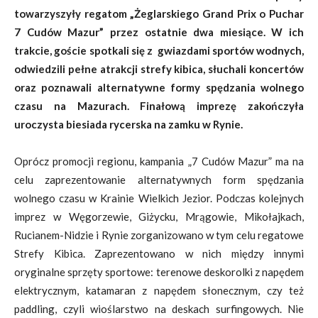
towarzyszyły regatom „Żeglarskiego Grand Prix o Puchar
7 Cudów Mazur” przez ostatnie dwa miesiące. W ich
trakcie, goście spotkali się z gwiazdami sportów wodnych,
odwiedzili pełne atrakcji strefy kibica, słuchali koncertów
oraz poznawali alternatywne formy spędzania wolnego
czasu na Mazurach. Finałową imprezę zakończyła
uroczysta biesiada rycerska na zamku w Rynie.
Oprócz promocji regionu, kampania „7 Cudów Mazur” ma na
celu zaprezentowanie alternatywnych form spędzania
wolnego czasu w Krainie Wielkich Jezior. Podczas kolejnych
imprez w Węgorzewie, Giżycku, Mrągowie, Mikołajkach,
Rucianem-Nidzie i Rynie zorganizowano w tym celu regatowe
Strefy Kibica. Zaprezentowano w nich między innymi
oryginalne sprzęty sportowe: terenowe deskorolki z napędem
elektrycznym, katamaran z napędem słonecznym, czy też
paddling, czyli wioślarstwo na deskach surfingowych. Nie