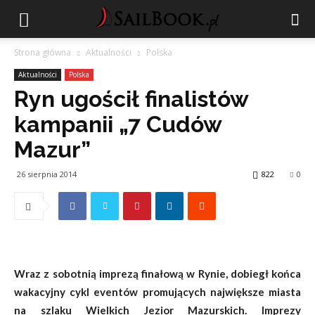
Strona główna
Aktualności
Polska
Aktualności
Polska
Ryn ugościł finalistów
kampanii „7 Cudów
Mazur”
26 sierpnia 2014
822
0
Wraz z sobotnią imprezą finałową w Rynie, dobiegł końca
wakacyjny cykl eventów promujących największe miasta
na szlaku Wielkich Jezior Mazurskich. Imprezy