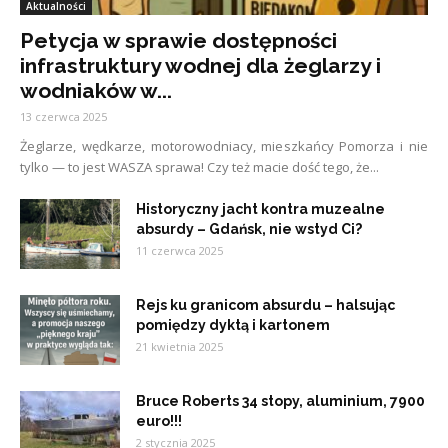
Aktualności
Petycja w sprawie dostępności
infrastruktury wodnej dla żeglarzy i
wodniaków w...
13 czerwca 2025
Żeglarze, wędkarze, motorowodniacy, mieszkańcy Pomorza i nie
tylko — to jest WASZA sprawa! Czy też macie dość tego, że...
Historyczny jacht kontra muzealne
absurdy – Gdańsk, nie wstyd Ci?
11 czerwca 2025
Rejs ku granicom absurdu – halsując
pomiędzy dyktą i kartonem
21 kwietnia 2025
Bruce Roberts 34 stopy, aluminium, 7900
euro!!!
2 stycznia 2025