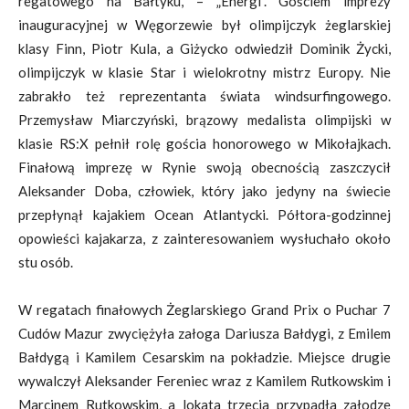
regatowego na Bałtyku, – „Energi”. Gościem imprezy
inauguracyjnej w Węgorzewie był olimpijczyk żeglarskiej
klasy Finn, Piotr Kula, a Giżycko odwiedził Dominik Życki,
olimpijczyk w klasie Star i wielokrotny mistrz Europy. Nie
zabrakło też reprezentanta świata windsurfingowego.
Przemysław Miarczyński, brązowy medalista olimpijski w
klasie RS:X pełnił rolę gościa honorowego w Mikołajkach.
Finałową imprezę w Rynie swoją obecnością zaszczycił
Aleksander Doba, człowiek, który jako jedyny na świecie
przepłynął kajakiem Ocean Atlantycki. Półtora-godzinnej
opowieści kajakarza, z zainteresowaniem wysłuchało około
stu osób.
W regatach finałowych Żeglarskiego Grand Prix o Puchar 7
Cudów Mazur zwyciężyła załoga Dariusza Bałdygi, z Emilem
Bałdygą i Kamilem Cesarskim na pokładzie. Miejsce drugie
wywalczył Aleksander Fereniec wraz z Kamilem Rutkowskim i
Marcinem Rutkowskim, a lokata trzecia przypadła załodze