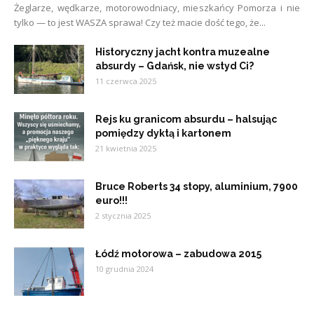
Żeglarze, wędkarze, motorowodniacy, mieszkańcy Pomorza i nie
tylko — to jest WASZA sprawa! Czy też macie dość tego, że...
Historyczny jacht kontra muzealne
absurdy – Gdańsk, nie wstyd Ci?
11 czerwca 2025
Rejs ku granicom absurdu – halsując
pomiędzy dyktą i kartonem
21 kwietnia 2025
Bruce Roberts 34 stopy, aluminium, 7900
euro!!!
2 stycznia 2025
Łódź motorowa – zabudowa 2015
10 grudnia 2024