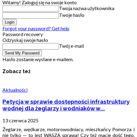
Witamy! Zaloguj się na swoje konto
Twoja nazwa użytkownika
Twoje hasło
Forgot your password? Get help
Password recovery
Odzyskaj swoje hasło
Twój e-mail
Hasło zostanie wysłane e-mailem.
Zobacz też
Aktualności
Petycja w sprawie dostępności infrastruktury
wodnej dla żeglarzy i wodniaków w...
13 czerwca 2025
Żeglarze, wędkarze, motorowodniacy, mieszkańcy Pomorza i
nie tylko — to jest WASZA sprawa! Czy też macie dość tego,