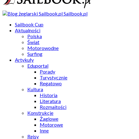
Sailbook.pl
Sailbook Cup
Aktualności
Polska
Świat
Motorowodne
Surfing
Artykuły
Eduportal
Porady
Turystycznie
Regatowo
Kultura
Historia
Literatura
Rozmaitości
Konstrukcje
Żaglowe
Motorowe
Inne
Rejsy