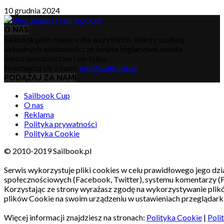
10 grudnia 2024
O NAS
Sailbook.pl to miejsce dla wszystkich, którzy szukają
aktualnych wiadomości ze świata żeglarstwa, świata
motorowodniactwa i nie tylko.
Skontaktuj się z nami:
info@sailbook.pl
PODĄŻAJ ZA NAMI
Sailbook Cup
O nas
Reklama
Polityka prywatności
Polityka Cookie
© 2010-2019 Sailbook.pl
Serwis wykorzystuje pliki cookies w celu prawidłowego jego dzia
społecznościowych (Facebook, Twitter), systemu komentarzy (
Korzystając ze strony wyrażasz zgodę na wykorzystywanie pli
plików Cookie na swoim urządzeniu w ustawieniach przeglądarki
Więcej informacji znajdziesz na stronach:
Polityka Cookie
|
Poli