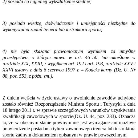
2) posiada co najmniej wykształcenie średnie;
3) posiada wiedzę, doświadczenie i umiejętności niezbędne do
wykonywania zadań trenera lub instruktora sportu;
4) nie była skazana prawomocnym wyrokiem za umyślne
przestępstwo, o którym mowa w art. 46–50, lub określone w
rozdziale XIX, XXIII, z wyjątkiem art. 192 i art. 193, rozdziale XXV i
XXVI ustawy z dnia 6 czerwca 1997 r. – Kodeks karny (Dz. U. Nr
88, poz. 553, z późn. zm.).
Z dniem wejścia w życie ustawy o uwolnieniu zawodów uchylone
zostało również Rozporządzenie Ministra Sportu i Turystyki z dnia
18 lutego 2011 r. w sprawie szczegółowych warunków uzyskiwania
kwalifikacji zawodowych w sporcie(Dz. U. 44, poz. 233). Oznacza
to, że w obecnym stanie prawnym nie jest wymagane ani możliwe
potwierdzenie posiadania tytułu zawodowego trenera lub instruktora
sportu żadnym dokumentem opisanym w prawie powszechnym.