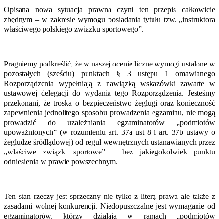
Opisana nowa sytuacja prawna czyni ten przepis całkowicie
zbędnym – w zakresie wymogu posiadania tytułu tzw. „instruktora
właściwego polskiego związku sportowego”.
Pragniemy podkreślić, że w naszej ocenie liczne wymogi ustalone w
pozostałych (sześciu) punktach § 3 ustępu 1 omawianego
Rozporządzenia wypełniają z nawiązką wskazówki zawarte w
ustawowej delegacji do wydania tego Rozporządzenia. Jesteśmy
przekonani, że troska o bezpieczeństwo żeglugi oraz konieczność
zapewnienia jednolitego sposobu prowadzenia egzaminu, nie mogą
prowadzić do uzależniania egzaminatorów „podmiotów
upoważnionych” (w rozumieniu art. 37a ust 8 i art. 37b ustawy o
żegludze śródlądowej) od reguł wewnętrznych ustanawianych przez
„właściwe związki sportowe” – bez jakiegokolwiek punktu
odniesienia w prawie powszechnym.
Ten stan rzeczy jest sprzeczny nie tylko z literą prawa ale także z
zasadami wolnej konkurencji. Niedopuszczalne jest wymaganie od
egzaminatorów, którzy działają w ramach „podmiotów