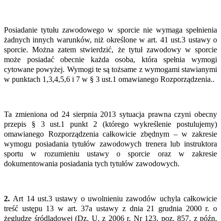
Posiadanie tytułu zawodowego w sporcie nie wymaga spełnienia
żadnych innych warunków, niż określone w art. 41 ust.3 ustawy o
sporcie. Można zatem stwierdzić, że tytuł zawodowy w sporcie
może posiadać obecnie każda osoba, która spełnia wymogi
cytowane powyżej. Wymogi te są tożsame z wymogami stawianymi
w punktach 1,3,4,5,6 i 7 w § 3 ust.1 omawianego Rozporządzenia..
Ta zmieniona od 24 sierpnia 2013 sytuacja prawna czyni obecny
przepis § 3 ust.1 punkt 2 (którego wykreślenie postulujemy)
omawianego Rozporządzenia całkowicie zbędnym – w zakresie
wymogu posiadania tytułów zawodowych trenera lub instruktora
sportu w rozumieniu ustawy o sporcie oraz w zakresie
dokumentowania posiadania tych tytułów zawodowych.
2.
Art 14 ust.3 ustawy o uwolnieniu zawodów uchyla całkowicie
treść ustępu 13 w art. 37a ustawy z dnia 21 grudnia 2000 r. o
żegludze śródlądowej (Dz. U. z 2006 r. Nr 123, poz. 857, z późn.