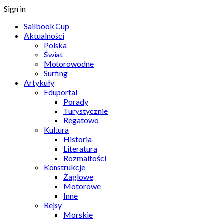
Sign in
Sailbook Cup
Aktualności
Polska
Świat
Motorowodne
Surfing
Artykuły
Eduportal
Porady
Turystycznie
Regatowo
Kultura
Historia
Literatura
Rozmaitości
Konstrukcje
Żaglowe
Motorowe
Inne
Rejsy
Morskie