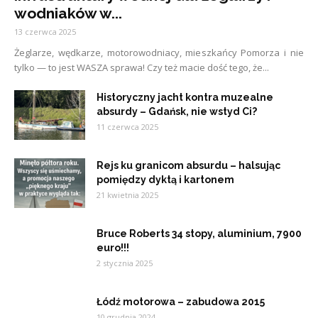
wodniaków w...
13 czerwca 2025
Żeglarze, wędkarze, motorowodniacy, mieszkańcy Pomorza i nie
tylko — to jest WASZA sprawa! Czy też macie dość tego, że...
Historyczny jacht kontra muzealne
absurdy – Gdańsk, nie wstyd Ci?
11 czerwca 2025
Rejs ku granicom absurdu – halsując
pomiędzy dyktą i kartonem
21 kwietnia 2025
Bruce Roberts 34 stopy, aluminium, 7900
euro!!!
2 stycznia 2025
Łódź motorowa – zabudowa 2015
10 grudnia 2024