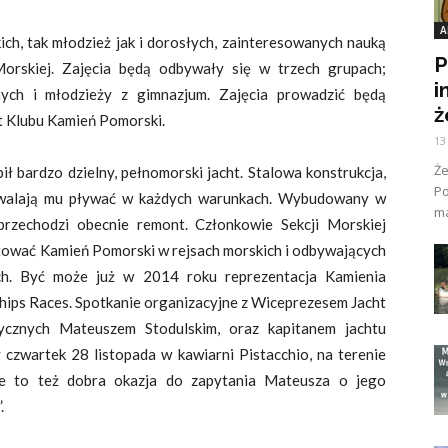
A
ch, tak młodzież jak i dorosłych, zainteresowanych nauką
P
Morskiej. Zajęcia będą odbywały się w trzech grupach;
i
nych i młodzieży z gimnazjum. Zajęcia prowadzić będą
ż
ht Klubu Kamień Pomorski.
13
Ż
ł bardzo dzielny, pełnomorski jacht. Stalowa konstrukcja,
Po
ozwalają mu pływać w każdych warunkach. Wybudowany w
ma
przechodzi obecnie remont. Członkowie Sekcji Morskiej
ntować Kamień Pomorski w rejsach morskich i odbywających
h. Być może już w 2014 roku reprezentacja Kamienia
hips Races. Spotkanie organizacyjne z Wiceprezesem Jacht
ycznych Mateuszem Stodulskim, oraz kapitanem jachtu
 czwartek 28 listopada w kawiarni Pistacchio, na terenie
zie to też dobra okazja do zapytania Mateusza o jego
.