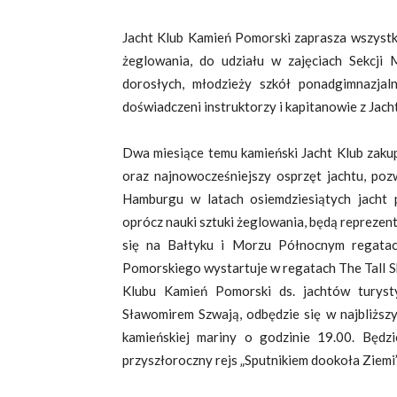
Jacht Klub Kamień Pomorski zaprasza wszystki
żeglowania, do udziału w zajęciach Sekcji 
dorosłych, młodzieży szkół ponadgimnazjal
doświadczeni instruktorzy i kapitanowie z Jac
Dwa miesiące temu kamieński Jacht Klub zakupi
oraz najnowocześniejszy osprzęt jachtu, p
Hamburgu w latach osiemdziesiątych jacht 
oprócz nauki sztuki żeglowania, będą repreze
się na Bałtyku i Morzu Północnym regatac
Pomorskiego wystartuje w regatach The Tall S
Klubu Kamień Pomorski ds. jachtów turyst
Sławomirem Szwają, odbędzie się w najbliższy
kamieńskiej mariny o godzinie 19.00. Będ
przyszłoroczny rejs „Sputnikiem dookoła Ziemi”