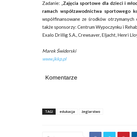
Zadanie: „
Zajęcia sportowe dla dzieci i mł
ramach współzawodnictwa sportowego ko
współfinansowane ze środków otrzymanych o
także sponsorzy: Centrum Wypoczynku i Rehabi
Exalo Drillig S.A., Crewsaver, Eljacht, Henri Llo
Marek Świderski
www.jkkp.pl
Komentarze
TAGI
edukacja
żeglarstwo