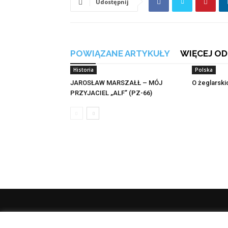
Udostępnij
POWIĄZANE ARTYKUŁY
WIĘCEJ OD
Historia
Polska
JAROSŁAW MARSZAŁŁ – MÓJ
O żeglarski
PRZYJACIEL „ALF” (PZ-66)
O 