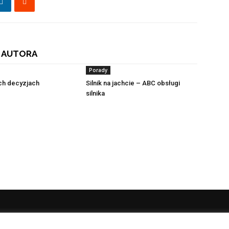
 AUTORA
Porady
ch decyzjach
Silnik na jachcie – ABC obsługi
silnika
NAS
P