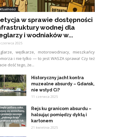
ktualności
etycja w sprawie dostępności
nfrastruktury wodnej dla
eglarzy i wodniaków w...
 czerwca 2025
eglarze, wędkarze, motorowodniacy, mieszkańcy
morza i nie tylko — to jest WASZA sprawa! Czy też
cie dość tego, że...
Historyczny jacht kontra
muzealne absurdy – Gdańsk,
nie wstyd Ci?
11 czerwca 2025
Rejs ku granicom absurdu –
halsując pomiędzy dyktą i
kartonem
21 kwietnia 2025