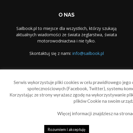
O NAS
Sailbook.pl to miejsce dla wszystkich, którzy szukają
aktualnych wiadomości ze świata żeglarstwa, świata
motorowodniactwa i nie tylko.
Skontaktuj się z nami:
info@sailbook.pl
PODĄŻAJ ZA NAMI
Serwis wykorzystuje pliki cookies w celu prawidłowego jego d
społecznościowych (Facebook, Twitter), systemu kom
Korzystając ze strony wyrażasz zgodę na wykorzystywanie pl
plików Cookie na swoim urządz
Więcej informacji znajdziesz na strona
Sailbook Cup
O nas
Reklama
Polityka prywatności
Polityka Cookie
Rozumiem i akceptuję
© 2010-2019 Sailbook.pl