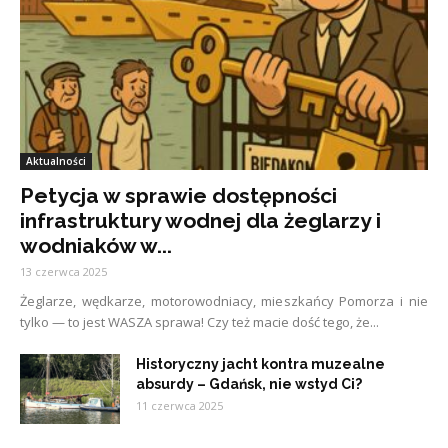
Aktualności
Petycja w sprawie dostępności
infrastruktury wodnej dla żeglarzy i
wodniaków w...
13 czerwca 2025
Żeglarze, wędkarze, motorowodniacy, mieszkańcy Pomorza i nie
tylko — to jest WASZA sprawa! Czy też macie dość tego, że...
Historyczny jacht kontra muzealne
absurdy – Gdańsk, nie wstyd Ci?
11 czerwca 2025