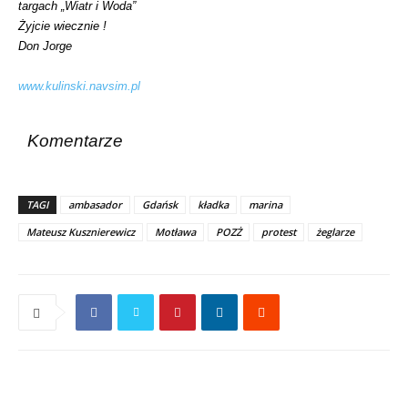
targach „Wiatr i Woda”
Żyjcie wiecznie !
Don Jorge
www.kulinski.navsim.pl
Komentarze
TAGI
ambasador
Gdańsk
kładka
marina
Mateusz Kusznierewicz
Motława
POZŻ
protest
żeglarze