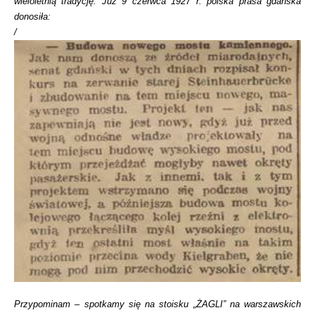
wieloletnią tradycję.
Już 9 czerwca 1927 r. polska prasa gdańska
donosiła:
/
Przypominam – spotkamy się na stoisku „ŻAGLI” na warszawskich