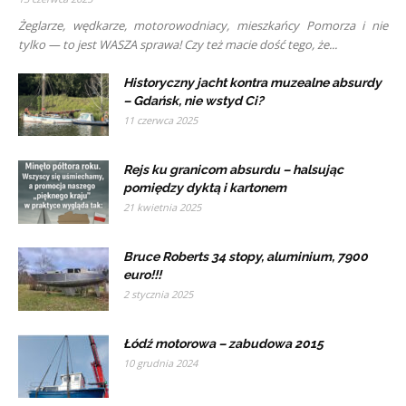
Żeglarze, wędkarze, motorowodniacy, mieszkańcy Pomorza i nie
tylko — to jest WASZA sprawa! Czy też macie dość tego, że...
Historyczny jacht kontra muzealne absurdy
– Gdańsk, nie wstyd Ci?
11 czerwca 2025
Rejs ku granicom absurdu – halsując
pomiędzy dyktą i kartonem
21 kwietnia 2025
Bruce Roberts 34 stopy, aluminium, 7900
euro!!!
2 stycznia 2025
Łódź motorowa – zabudowa 2015
10 grudnia 2024