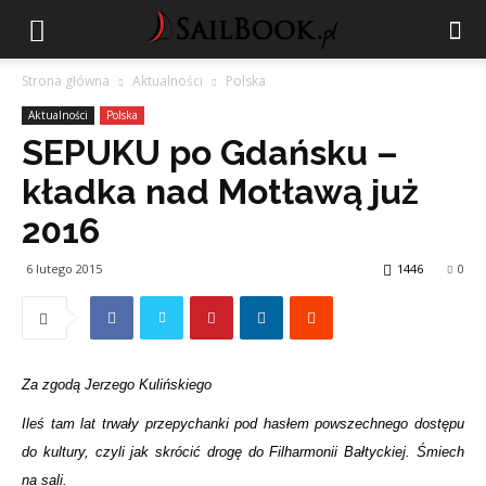
Strona główna
Aktualności
Polska
Aktualności
Polska
SEPUKU po Gdańsku –
kładka nad Motławą już
2016
6 lutego 2015
1446
0
Za zgodą Jerzego Kulińskiego
Ileś tam lat trwały przepychanki pod hasłem powszechnego dostępu
do kultury, czyli jak skrócić drogę do Filharmonii Bałtyckiej. Śmiech
na sali.