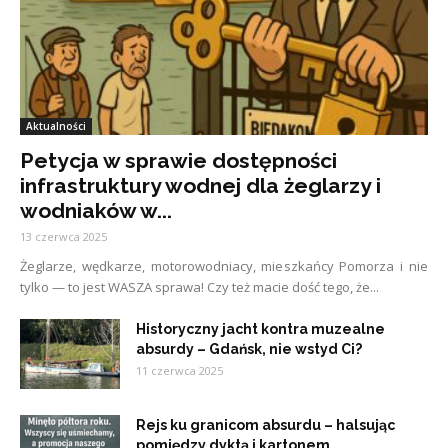
Aktualności
Petycja w sprawie dostępności
infrastruktury wodnej dla żeglarzy i
wodniaków w...
13 czerwca 2025
Żeglarze, wędkarze, motorowodniacy, mieszkańcy Pomorza i nie
tylko — to jest WASZA sprawa! Czy też macie dość tego, że...
Historyczny jacht kontra muzealne
absurdy – Gdańsk, nie wstyd Ci?
11 czerwca 2025
Rejs ku granicom absurdu – halsując
pomiędzy dyktą i kartonem