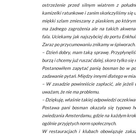
ostrzeżenie przed silnym wiatrem z południ
kamizelki ratunkowe i zanim skończyliśmy się ub
miękki szlam zmieszany z piaskiem, po którym 
ma żadnego zagrożenia ale na takich akwenac
fala. Uciekamy jak najszybciej do portu Enkhu
Zaraz po przycumowaniu znikamy w śpiworach.
– Dzień dobry, mam taką sprawę. Przypłynęliś
burzą i chcemy już ruszać dalej, skoro tylko się
Postanowiłem zapytać panią bosman bo w popr
zadawanie pytań. Między innymi dlatego w mia
– W zasadzie powinniście zapłacić, ale jeżel
uważam, że nie ma problemu.
– Dziękuję, właśnie takiej odpowiedzi oczekiw
Postawa pani bosman okazała się typowo h
zwiedzania Amsterdamu, gdzie na każdym kroku
ogólnie przyjętych norm społecznych.
W restauracjach i klubach obowiązuje zakaz