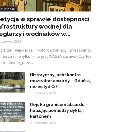
ktualności
etycja w sprawie dostępności
nfrastruktury wodnej dla
eglarzy i wodniaków w...
 czerwca 2025
eglarze, wędkarze, motorowodniacy, mieszkańcy
morza i nie tylko — to jest WASZA sprawa! Czy też
cie dość tego, że...
Historyczny jacht kontra
muzealne absurdy – Gdańsk,
nie wstyd Ci?
11 czerwca 2025
Rejs ku granicom absurdu –
halsując pomiędzy dyktą i
kartonem
21 kwietnia 2025