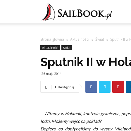
Sailb
Strona główna
Aktualności
Świat
Sputnik II w 
Aktualności
Świat
Sputnik II w Hol
26 maja 2014
Udostępnij
– Witamy w Holandii, kontrola graniczna, pop
łodzi. Możemy wejść na pokład?
Dopiero co dopłynęliśmy do wyspy Vlieland