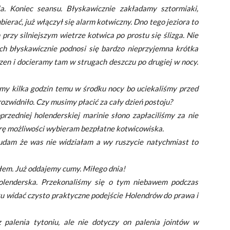
a. Koniec seansu. Błyskawicznie zakładamy sztormiaki,
ierać, już włączył się alarm kotwiczny. Dno tego jeziora to
przy silniejszym wietrze kotwica po prostu się ślizga. Nie
h błyskawicznie podnosi się bardzo nieprzyjemna krótka
izen i docieramy tam w strugach deszczu po drugiej w nocy.
my kilka godzin temu w środku nocy bo uciekaliśmy przed
 rozwidniło. Czy musimy płacić za cały dzień postoju?
zedniej holenderskiej marinie słono zapłaciliśmy za nie
rę możliwości wybieram bezpłatne kotwicowiska.
i udam że was nie widziałam a wy ruszycie natychmiast to
ałem. Już oddajemy cumy. Miłego dnia!
olenderska. Przekonaliśmy się o tym niebawem podczas
 widać czysto praktyczne podejście Holendrów do prawa i
 palenia tytoniu, ale nie dotyczy on palenia jointów w