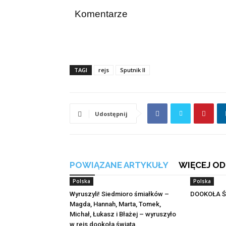
Komentarze
TAGI
rejs
Sputnik II
Udostępnij
POWIĄZANE ARTYKUŁY
WIĘCEJ OD
Polska
Polska
Wyruszyli! Siedmioro śmiałków –
DOOKOŁA Ś
Magda, Hannah, Marta, Tomek,
Michał, Łukasz i Błażej – wyruszyło
w rejs dookoła świata.