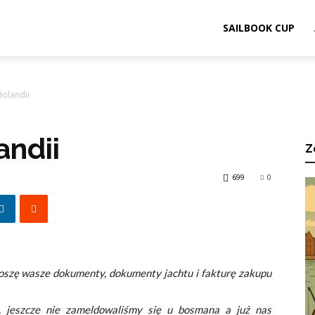
ook.pl
SAILBOOK CUP
Holandii
andii
Z
699
0
roszę wasze dokumenty, dokumenty jachtu i fakturę zakupu
, jeszcze nie zameldowaliśmy się u bosmana a już nas