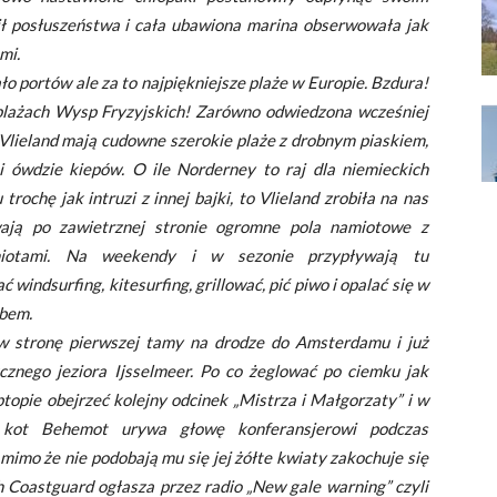
ł posłuszeństwa i cała ubawiona marina obserwowała jak
mi.
o portów ale za to najpiękniejsze plaże w Europie. Bzdura!
a plażach Wysp Fryzyjskich! Zarówno odwiedzona wcześniej
Vlieland mają cudowne szerokie plaże z drobnym piaskiem,
 i ówdzie kiepów. O ile Norderney to raj dla niemieckich
rochę jak intruzi z innej bajki, to Vlieland zrobiła na nas
ją po zawietrznej stronie ogromne pola namiotowe z
miotami. Na weekendy i w sezonie przypływają tu
indsurfing, kitesurfing, grillować, pić piwo i opalać się w
ebem.
 w stronę pierwszej tamy na drodze do Amsterdamu i już
cznego jeziora Ijsselmeer. Po co żeglować po ciemku jak
ptopie obejrzeć kolejny odcinek „Mistrza i Małgorzaty” i w
kot Behemot urywa głowę konferansjerowi podczas
mimo że nie podobają mu się jej żółte kwiaty zakochuje się
Coastguard ogłasza przez radio „New gale warning” czyli