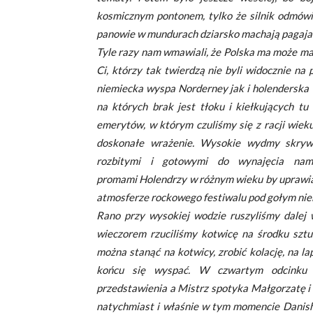
kosmicznym pontonem, tylko że silnik odmówi
panowie w mundurach dziarsko machają pagaja
Tyle razy nam wmawiali, że Polska ma może mał
Ci, którzy tak twierdzą nie byli widocznie n
niemiecka wyspa Norderney jak i holenderska 
na których brak jest tłoku i kiełkujących tu
emerytów, w którym czuliśmy się z racji wieku t
doskonałe wrażenie. Wysokie wydmy skrywa
rozbitymi i gotowymi do wynajęcia na
promami Holendrzy w różnym wieku by uprawiać w
atmosferze rockowego festiwalu pod gołym ni
Rano przy wysokiej wodzie ruszyliśmy dalej
wieczorem rzuciliśmy kotwicę na środku sztu
można stanąć na kotwicy, zrobić kolację, na la
końcu się wyspać. W czwartym odcinku 
przedstawienia a Mistrz spotyka Małgorzatę i 
natychmiast i właśnie w tym momencie Danish 