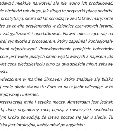
edawać miękkie narkotyki ale nie wolno ich produkować.
e obchodzi tak długo, jak długo te przybytki płacą podatki.
prostytucją, skoro od lat schodzący ze statków marynarze
dze za chwilę przyjemności w dzielnicy czerwonych latarni.
 to zalegalizować i opodatkować. Nawet mieszczące się na
mitej symbiozie z procederem, który zapełniał konfesjonały
tkami odpustowymi. Prawdopodobnie podejście holendrów
cnie jest wiele pustych okien wystawowych z napisem „do
awet cena pięćdziesięciu euro za dwadzieścia minut zabawy
ości.
eczorem w marinie Sixhaven, która znajduje się blisko
j cenie około dwunastu Euro za nasz jacht wliczając w to
rąd, wodę i internet.
przytłaczają mnie i szybko męczą. Amsterdam jest jednak
ałą dobę organiczny ruch, pędzący rowerzyści, swobodna
ym kroku powodują, że łatwo poczuć się jak u siebie. Tu
ska jest intuicyjna, każdy mówi po angielsku.