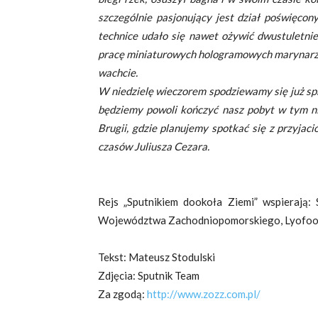
szczególnie pasjonujący jest dział poświęcon
technice udało się nawet ożywić dwustuletni
pracę miniaturowych hologramowych marynarzy 
wachcie.
W niedzielę wieczorem spodziewamy się już sp
będziemy powoli kończyć nasz pobyt w tym nie
Brugii, gdzie planujemy spotkać się z przyjac
czasów Juliusza Cezara.
Rejs „Sputnikiem dookoła Ziemi” wspierają: S
Województwa Zachodniopomorskiego, Lyofood, 
Tekst: Mateusz Stodulski
Zdjęcia: Sputnik Team
Za zgodą:
http://www.zozz.com.pl/