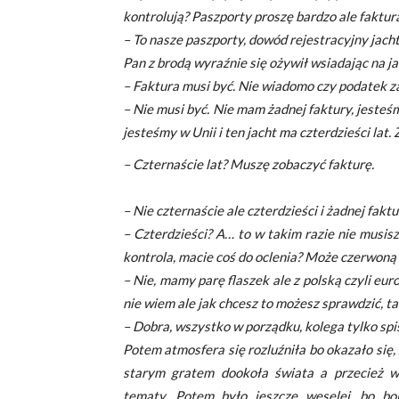
kontrolują? Paszporty proszę bardzo ale faktura
– To nasze paszporty, dowód rejestracyjny jach
Pan z brodą wyraźnie się ożywił wsiadając na ja
– Faktura musi być. Nie wiadomo czy podatek za
– Nie musi być. Nie mam żadnej faktury, jesteś
jesteśmy w Unii i ten jacht ma czterdzieści lat
– Czternaście lat? Muszę zobaczyć fakturę.
– Nie czternaście ale czterdzieści i żadnej faktu
– Czterdzieści? A… to w takim razie nie musis
kontrola, macie coś do oclenia? Może czerwoną
– Nie, mamy parę flaszek ale z polską czyli eur
nie wiem ale jak chcesz to możesz sprawdzić, ta
– Dobra, wszystko w porządku, kolega tylko spi
Potem atmosfera się rozluźniła bo okazało się,
starym gratem dookoła świata a przecież w
tematy. Potem było jeszcze weselej, bo b