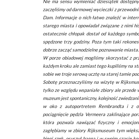
Nie ma sensu wymieniać dziesiątek dostępny
zaczęliśmy od darmowej wycieczki z przewodnik
Dam. Informacje o nich łatwo znaleźć w inter
starego miasta i opowiadał związane z nimi his
ostatecznie chłopak dostał od każdego symbol
spędzone trzy godziny. Poza tym taki rekones
dobrze zacząć samodzielne poznawanie miasta.
W porze obiadowej mogliśmy skorzystać z prze
każdym kroku ale zamiast tego kupiliśmy na str
sobie we troje serową ucztę na starej tamie po
Sobotę przeznaczyliśmy na wizytę w Rijksmus
tylko ze względu wspaniałe zbiory ale przede
muzeum jest spontaniczny, kolejność zwiedzani
w oko z autoportretem Rembrandta i z od
pociągnięcie pędzla Vermeera zaklinające por
która pozwala nawiązać fizyczny i emocjon
zagłębiamy w zbiory Rijksmuseum tym większ
biegi rzek, osuszył bagna i w swoim czasie ko