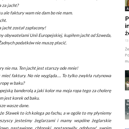
 za jacht?
A
tu ale faktury wam nie dam bo nie mam.
P
cht.
i
 jacht został zapłacony!
ż
my obywatelami Unii Europejskiej, kupiłem jacht od Szweda,
13
. Żadnych podatków nie muszę płacić.
Ż
Po
ma
ry nie ma. Ten jacht jest starszy ode mnie!
z mieć faktury. No nie wygląda…. To tylko zwykła rutynowa
 ropę w baku?
opejską banderolą a jaki kolor ma moja ropa tego za cholerę
m jest korek od baku.
sze wasze dane.
 że Sławek to ich kolega po fachu, a w ogóle to my płyniemy
szyscy jesteśmy żeglarzami i mamy wspólne żeglarskie
ojowo nastawione chłopaki postanowiły odpłynąć swoim