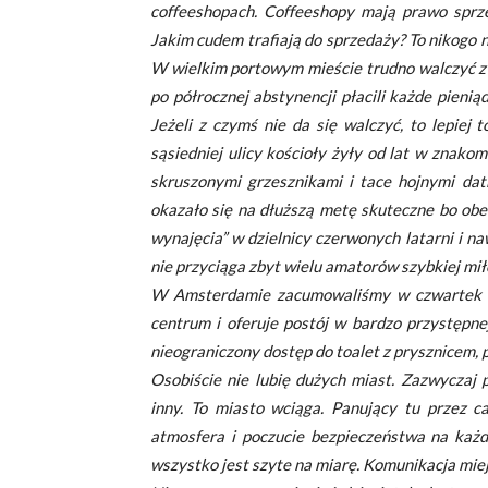
coffeeshopach. Coffeeshopy mają prawo sprz
Jakim cudem trafiają do sprzedaży? To nikogo ni
W wielkim portowym mieście trudno walczyć z 
po półrocznej abstynencji płacili każde pienią
Jeżeli z czymś nie da się walczyć, to lepiej
sąsiedniej ulicy kościoły żyły od lat w znako
skruszonymi grzesznikami i tace hojnymi da
okazało się na dłuższą metę skuteczne bo obe
wynajęcia” w dzielnicy czerwonych latarni i n
nie przyciąga zbyt wielu amatorów szybkiej mił
W Amsterdamie zacumowaliśmy w czwartek wi
centrum i oferuje postój w bardzo przystępne
nieograniczony dostęp do toalet z prysznicem, p
Osobiście nie lubię dużych miast. Zazwyczaj 
inny. To miasto wciąga. Panujący tu przez c
atmosfera i poczucie bezpieczeństwa na każd
wszystko jest szyte na miarę. Komunikacja miej