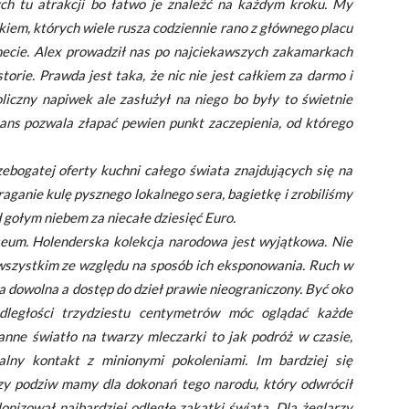
ch tu atrakcji bo łatwo je znaleźć na każdym kroku. My
iem, których wiele rusza codziennie rano z głównego placu
necie. Alex prowadził nas po najciekawszych zakamarkach
torie. Prawda jest taka, że nic nie jest całkiem za darmo i
iczny napiwek ale zasłużył na niego bo były to świetnie
ans pozwala złapać pewien punkt zaczepienia, od którego
bogatej oferty kuchni całego świata znajdujących się na
aganie kulę pysznego lokalnego sera, bagietkę i zrobiliśmy
d gołym niebem za niecałe dziesięć Euro.
eum. Holenderska kolekcja narodowa jest wyjątkowa. Nie
 wszystkim ze względu na sposób ich eksponowania. Ruch w
a dowolna a dostęp do dzieł prawie nieograniczony. Być oko
ległości trzydziestu centymetrów móc oglądać każde
anne światło na twarzy mleczarki to jak podróż w czasie,
alny kontakt z minionymi pokoleniami. Im bardziej się
y podziw mamy dla dokonań tego narodu, który odwrócił
lonizował najbardziej odległe zakątki świata. Dla żeglarzy