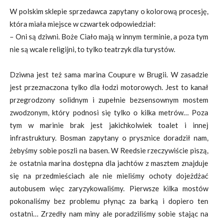
W polskim sklepie sprzedawca zapytany o kolorową procesję,
która miała miejsce w czwartek odpowiedział:
– Oni są dziwni. Boże Ciało mają w innym terminie, a poza tym
nie są wcale religijni, to tylko teatrzyk dla turystów.
Dziwna jest też sama marina Coupure w Brugii. W zasadzie
jest przeznaczona tylko dla łodzi motorowych. Jest to kanał
przegrodzony solidnym i zupełnie bezsensownym mostem
zwodzonym, który podnosi się tylko o kilka metrów… Poza
tym w marinie brak jest jakichkolwiek toalet i innej
infrastruktury. Bosman zapytany o prysznice doradził nam,
żebyśmy sobie poszli na basen. W Reedsie rzeczywiście piszą,
że ostatnia marina dostępna dla jachtów z masztem znajduje
się na przedmieściach ale nie mieliśmy ochoty dojeżdżać
autobusem więc zaryzykowaliśmy. Pierwsze kilka mostów
pokonaliśmy bez problemu płynąc za barką i dopiero ten
ostatni… Zrzedły nam miny ale poradziliśmy sobie stając na