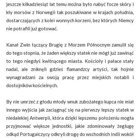
jeszcze kilkadziesiąt lat temu można było nabyć focze skóry i
kły morsów z Norwegii tak poszukiwane w krajach południa,
dostarczających z kolei wonnych korzeni, bez których Niemcy
nie potrafili już gotować.
Kanał Zwin łączący Brugię z Morzem Północnym zamulił się
do tego stopnia, że żaden większy statek nie mógł już zawinąć
to tego niegdyś kwitnącego miasta. Kościoły i pałace stały
nadal, ale zniknęli gdzieś flamandzcy artyści, tak hojnie
wynagradzani za swoją pracę przez miejskich notabli i
dostojników kościelnych.
By nie umrzeć z głodu młody wnuk zubożałego kupca nie miał
innego wyjścia jak zaciągnąć się na pierwszy lepszy statek w
niedalekiej Antwerpii, która dzięki lepszemu położeniu mogła
przyjmować większe jednostki, jakie zdominowały żeglugę
odkąd Portugalczycy odkryli drogę do wschodnich Indii wokół