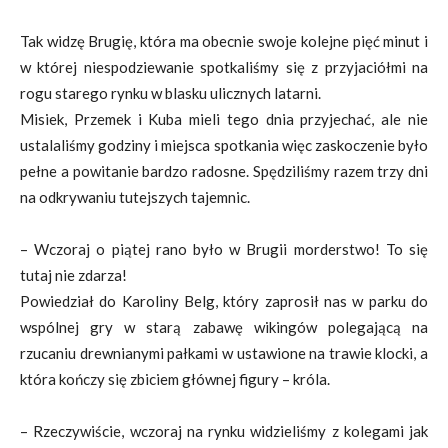
Tak widzę Brugię, która ma obecnie swoje kolejne pięć minut i
w której niespodziewanie spotkaliśmy się z przyjaciółmi na
rogu starego rynku w blasku ulicznych latarni.
Misiek, Przemek i Kuba mieli tego dnia przyjechać, ale nie
ustalaliśmy godziny i miejsca spotkania więc zaskoczenie było
pełne a powitanie bardzo radosne. Spędziliśmy razem trzy dni
na odkrywaniu tutejszych tajemnic.
– Wczoraj o piątej rano było w Brugii morderstwo! To się
tutaj nie zdarza!
Powiedział do Karoliny Belg, który zaprosił nas w parku do
wspólnej gry w starą zabawę wikingów polegającą na
rzucaniu drewnianymi pałkami w ustawione na trawie klocki, a
która kończy się zbiciem głównej figury – króla.
– Rzeczywiście, wczoraj na rynku widzieliśmy z kolegami jak