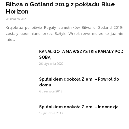
Bitwa o Gotland 2019 z pokładu Blue
Horizon
28 marca 2020
Krajobraz po bitwie Regaty samotników Bitwa o Gotland 2019r
zostały upomniane przez Bałtyk. Wrześniowe morze to już nie
lato...
KANAŁ GOTA MA WSZYSTKIE KANAŁY POD
SOBĄ
26 stycznia 2020
Sputnikiem dookoła Ziemi – Powrót do
domu
6 czerwca 2018
Sputnikiem dookoła Ziemi – Indonezja
18 grudnia 2017