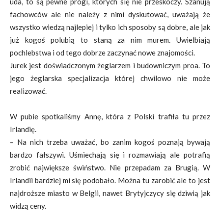
uda, to są pewne progi, których się nie przeskoczy. Szanują
fachowców ale nie należy z nimi dyskutować, uważają że
wszystko wiedzą najlepiej i tylko ich sposoby są dobre, ale jak
już kogoś polubią to staną za nim murem. Uwielbiają
pochlebstwa i od tego dobrze zaczynać nowe znajomości.
Jurek jest doświadczonym żeglarzem i budowniczym proa. To
jego żeglarska specjalizacja której chwilowo nie może
realizować.
W pubie spotkaliśmy Annę, która z Polski trafiła tu przez
Irlandię.
– Na nich trzeba uważać, bo zanim kogoś poznają bywają
bardzo fałszywi. Uśmiechają się i rozmawiają ale potrafią
zrobić największe świństwo. Nie przepadam za Brugią. W
Irlandii bardziej mi się podobało. Można tu zarobić ale to jest
najdroższe miasto w Belgii, nawet Brytyjczycy się dziwią jak
widzą ceny.