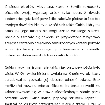
Z pięciu okrętów Magellana, które z Sewilli rozpoczęły
oficjalnie swoją wyprawę wrócił tylko jeden. Z dwustu
siedemdziesięciu ludzi powróciło zaledwie piętnastu i to bez
swojego dowódcy. Nie było wśród nich także Guida, który tak
samo jak jego miasto nie mógł dzielić wielkiego sukcesu
Karola V. Okazało się bowiem, że przywiezione z wyprawy
sześćset centarów częściowo zawilgoconych korzeni pokryło
w całości koszty szalonego przedsięwzięcia i dowiodło
potencjału dalekomorskich tras i wielkich portów.
Guido nigdy nie istniał, ale takich jak on z pewnością było
wielu. W XVI wieku historia wydała na Brugię wyrok, który
paradoksalnie pozwala jej obecnie odnosić sukces. Brak
możliwości rozwoju miasta kilkaset lat temu pozwolił mu
zakonserwować się w prawie niezmienionym stanie przez
ostatnie wieki. Gdzie indziej popłynął strumień kapitału i
zmuszał do ciągłych przekształceń miejskie tkanki. Tutaj, w