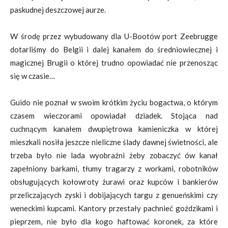
paskudnej deszczowej aurze.
W środę przez wybudowany dla U-Bootów port Zeebrugge
dotarliśmy do Belgii i dalej kanałem do średniowiecznej i
magicznej Brugii o której trudno opowiadać nie przenosząc
się w czasie…
Guido nie poznał w swoim krótkim życiu bogactwa, o którym
czasem wieczorami opowiadał dziadek. Stojąca nad
cuchnącym kanałem dwupiętrowa kamieniczka w której
mieszkali nosiła jeszcze nieliczne ślady dawnej świetności, ale
trzeba było nie lada wyobraźni żeby zobaczyć ów kanał
zapełniony barkami, tłumy tragarzy z workami, robotników
obsługujących kołowroty żurawi oraz kupców i bankierów
przeliczających zyski i dobijających targu z genueńskimi czy
weneckimi kupcami. Kantory przestały pachnieć goździkami i
pieprzem, nie było dla kogo haftować koronek, za które