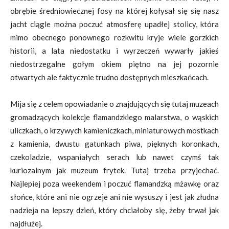
obrębie średniowiecznej fosy na której kołysał się się nasz
jacht ciągle można poczuć atmosferę upadłej stolicy, która
mimo obecnego ponownego rozkwitu kryje wiele gorzkich
historii, a lata niedostatku i wyrzeczeń wywarły jakieś
niedostrzegalne gołym okiem piętno na jej pozornie
otwartych ale faktycznie trudno dostępnych mieszkańcach.
Mija się z celem opowiadanie o znajdujących się tutaj muzeach
gromadzących kolekcje flamandzkiego malarstwa, o wąskich
uliczkach, o krzywych kamieniczkach, miniaturowych mostkach
z kamienia, dwustu gatunkach piwa, pięknych koronkach,
czekoladzie, wspaniałych serach lub nawet czymś tak
kuriozalnym jak muzeum frytek. Tutaj trzeba przyjechać.
Najlepiej poza weekendem i poczuć flamandzką mżawkę oraz
słońce, które ani nie ogrzeje ani nie wysuszy i jest jak złudna
nadzieja na lepszy dzień, który chciałoby się, żeby trwał jak
najdłużej.