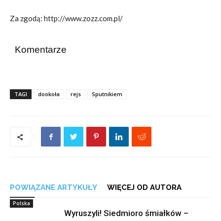
Za zgodą: http://www.zozz.com.pl/
Komentarze
TAGI
dookoła
rejs
Sputnikiem
POWIĄZANE ARTYKUŁY
WIĘCEJ OD AUTORA
Polska
Wyruszyli! Siedmioro śmiałków –