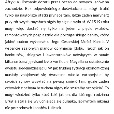
Afryki a Hiszpanie dotarli przez ocean do nowych lądów na
zachodzie. Bez odpowiedniego doświadczenia mógł trafić
tylko na najgorsze statki płynące tam, gdzie żaden marynarz
przy zdrowych zmysłach nigdy by się nie wybrał. W 1519 roku
mógł więc dostać się tylko na jeden z pięciu wraków,
remontowanych pośpiesznie dla portugalskiego banity, który
jakimś cudem wyżebrał u Jego Cesarskiej Mości Karola V
wsparcie szalonych planów opłynięcia globu. Takich jak on
bankrutów, zbiegów i awanturników mówiących w sumie
kilkunastoma językami było we flocie Magellana ostatecznie
dwustu siedemdziesięciu. W jak trudnej sytuacji ekonomicznej
musiały znajdować się ówczesne miasta europejskie, by
swoich synów wysyłać na pewną śmierć tam, gdzie żaden
człowiek z pełnym brzuchem nigdy nie szukałby szczęścia? To
mógł wiedzieć tylko ktoś taki jak on, dla którego rodzinna
Brugia stała się wyludniającą się pułapką, labiryntem nikomu
nie potrzebnych kanałów i uliczek.