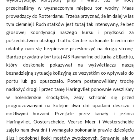
przecinaliśmy w wyznaczonym miejscu tor wodny Maas
prowadzący do Rotterdamu. Trzeba przyznać, że im dalej w las
tym ciemniej! Ruch statków jest tutaj tak intensywny, że bez
głosowej koordynacji naszego kursu i prędkości za
pośrednictwem obsługi Traffic Centre na kanale trzecim nie
udałoby nam się bezpiecznie przeskoczyć na drugą stronę.
Bardzo przydatny był tutaj AIS Raymarine od Jurka z Eljachtu,
który doskonale pokazywał na wyświetlaczu naszą
beznadziejną sytuację kolizyjną ze wszystkim co wpływało do
portu lub go opuszczało. Potem postanowiliśmy trochę
nadłożyć drogi i przez tamę Haringvliet ponownie weszliśmy
w holenderskie śródlądzie, żeby schronić się przed
prognozowanymi na kolejne dwa dni opadami deszczu i
możliwymi burzami. Przejście przez kanały i jeziora
Haringvliet, Oosterschelde, Veerse Meer i Westerschelde
zajęło nam dwa dni i wymagało pokonania prawie dziesięciu
śluz i podobnej ilości mostów zwodzonych. Sprawnie, ale w