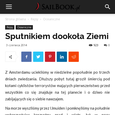
Strona główna
Rejsy
Oceaniczne
Rejsy
Oceaniczne
Sputnikiem dookoła Ziemi
3 czerwca 2014
923
0
Z Amsterdamu uciekliśmy w niedzielne popołudnie po trzech
dniach zwiedzania. Dłuższy pobyt tutaj groził śmiercią pod
kołami cyklistów terrorystów mających pierwszeństwo przed
wszystkim co się znajduje na tej planecie i o dziwo nie
zabijających się o siebie nawzajem.
Na morze wyszliśmy przez IJmuiden i pomknęliśmy na południe
wykorzystując korzystny prąd i wiatr. Już w nocy