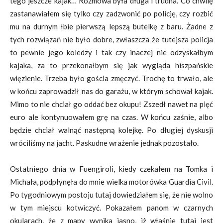
tego jeszcze kajak… Rozmowa była długa i trudna. Co chwilę
zastanawiałem się tylko czy zadzwonić po policję, czy rozbić
mu na durnym łbie pierwszą lepszą butelkę z baru. Żadne z
tych rozwiązań nie było dobre, zwłaszcza że tutejsza policja
to pewnie jego koledzy i tak czy inaczej nie odzyskałbym
kajaka, za to przekonałbym się jak wygląda hiszpańskie
więzienie. Trzeba było gościa zmęczyć. Trochę to trwało, ale
w końcu zaprowadził nas do garażu, w którym schował kajak.
Mimo to nie chciał go oddać bez okupu! Zszedł nawet na pięć
euro ale kontynuowałem grę na czas. W końcu zaśnie, albo
będzie chciał walnąć następną kolejkę. Po długiej dyskusji
wróciliśmy na jacht. Paskudne wrażenie jednak pozostało.
Ostatniego dnia w Fuengiroli, kiedy czekałem na Tomka i
Michała, podpłynęła do mnie wielka motorówka Guardia Civil.
Po tygodniowym postoju tutaj dowiedziałem się, że nie wolno
w tym miejscu kotwiczyć. Pokazałem panom w czarnych
okularach, że z mapy wynika jasno, iż właśnie tutaj jest