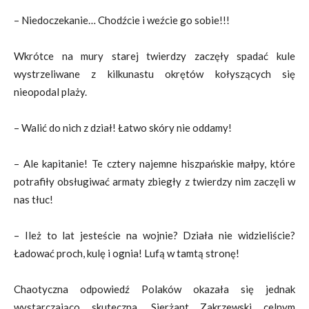
– Niedoczekanie… Chodźcie i weźcie go sobie!!!
Wkrótce na mury starej twierdzy zaczęły spadać kule
wystrzeliwane z kilkunastu okrętów kołyszących się
nieopodal plaży.
– Walić do nich z dział! Łatwo skóry nie oddamy!
– Ale kapitanie! Te cztery najemne hiszpańskie małpy, które
potrafiły obsługiwać armaty zbiegły z twierdzy nim zaczęli w
nas tłuc!
– Ileż to lat jesteście na wojnie? Działa nie widzieliście?
Ładować proch, kulę i ognia! Lufą w tamtą stronę!
Chaotyczna odpowiedź Polaków okazała się jednak
wystarczająco skuteczna. Sierżant Zakrzewski celnym