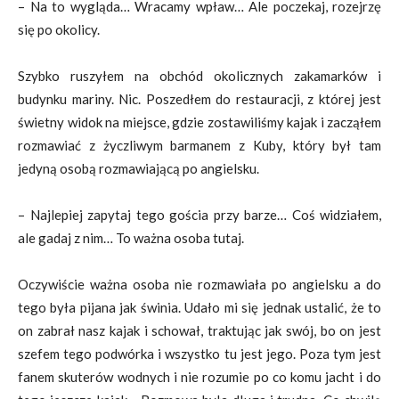
– Na to wygląda… Wracamy wpław… Ale poczekaj, rozejrzę
się po okolicy.
Szybko ruszyłem na obchód okolicznych zakamarków i
budynku mariny. Nic. Poszedłem do restauracji, z której jest
świetny widok na miejsce, gdzie zostawiliśmy kajak i zacząłem
rozmawiać z życzliwym barmanem z Kuby, który był tam
jedyną osobą rozmawiającą po angielsku.
– Najlepiej zapytaj tego gościa przy barze… Coś widziałem,
ale gadaj z nim… To ważna osoba tutaj.
Oczywiście ważna osoba nie rozmawiała po angielsku a do
tego była pijana jak świnia. Udało mi się jednak ustalić, że to
on zabrał nasz kajak i schował, traktując jak swój, bo on jest
szefem tego podwórka i wszystko tu jest jego. Poza tym jest
fanem skuterów wodnych i nie rozumie po co komu jacht i do