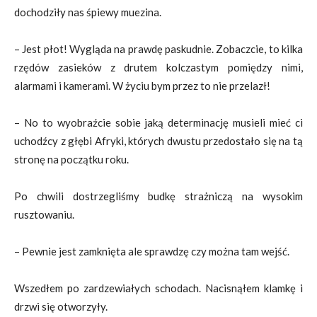
dochodziły nas śpiewy muezina.
– Jest płot! Wygląda na prawdę paskudnie. Zobaczcie, to kilka
rzędów zasieków z drutem kolczastym pomiędzy nimi,
alarmami i kamerami. W życiu bym przez to nie przelazł!
– No to wyobraźcie sobie jaką determinację musieli mieć ci
uchodźcy z głębi Afryki, których dwustu przedostało się na tą
stronę na początku roku.
Po chwili dostrzegliśmy budkę strażniczą na wysokim
rusztowaniu.
– Pewnie jest zamknięta ale sprawdzę czy można tam wejść.
Wszedłem po zardzewiałych schodach. Nacisnąłem klamkę i
drzwi się otworzyły.