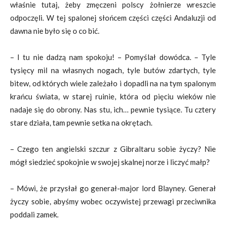
właśnie tutaj, żeby zmęczeni polscy żołnierze wreszcie
odpoczęli. W tej spalonej słońcem części części Andaluzji od
dawna nie było się o co bić.
– I tu nie dadzą nam spokoju! – Pomyślał dowódca. – Tyle
tysięcy mil na własnych nogach, tyle butów zdartych, tyle
bitew, od których wiele zależało i dopadli na na tym spalonym
krańcu świata, w starej ruinie, która od pięciu wieków nie
nadaje się do obrony. Nas stu, ich… pewnie tysiące. Tu cztery
stare działa, tam pewnie setka na okrętach.
– Czego ten angielski szczur z Gibraltaru sobie życzy? Nie
mógł siedzieć spokojnie w swojej skalnej norze i liczyć małp?
– Mówi, że przysłał go generał-major lord Blayney. Generał
życzy sobie, abyśmy wobec oczywistej przewagi przeciwnika
poddali zamek.