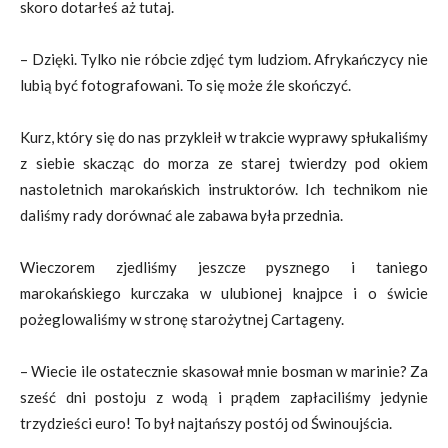
skoro dotarłeś aż tutaj.
– Dzięki. Tylko nie róbcie zdjęć tym ludziom. Afrykańczycy nie
lubią być fotografowani. To się może źle skończyć.
Kurz, który się do nas przykleił w trakcie wyprawy spłukaliśmy
z siebie skacząc do morza ze starej twierdzy pod okiem
nastoletnich marokańskich instruktorów. Ich technikom nie
daliśmy rady dorównać ale zabawa była przednia.
Wieczorem zjedliśmy jeszcze pysznego i taniego
marokańskiego kurczaka w ulubionej knajpce i o świcie
pożeglowaliśmy w stronę starożytnej Cartageny.
– Wiecie ile ostatecznie skasował mnie bosman w marinie? Za
sześć dni postoju z wodą i prądem zapłaciliśmy jedynie
trzydzieści euro! To był najtańszy postój od Świnoujścia.