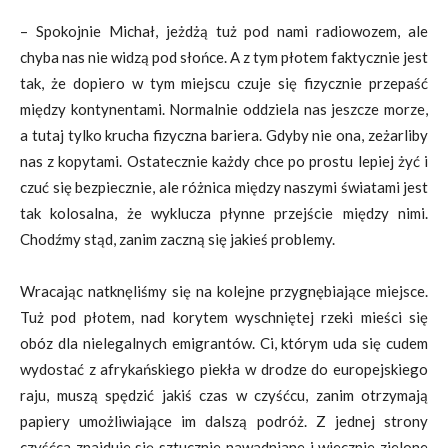
– Spokojnie Michał, jeżdżą tuż pod nami radiowozem, ale
chyba nas nie widzą pod słońce. A z tym płotem faktycznie jest
tak, że dopiero w tym miejscu czuje się fizycznie przepaść
między kontynentami. Normalnie oddziela nas jeszcze morze,
a tutaj tylko krucha fizyczna bariera. Gdyby nie ona, zeżarliby
nas z kopytami. Ostatecznie każdy chce po prostu lepiej żyć i
czuć się bezpiecznie, ale różnica między naszymi światami jest
tak kolosalna, że wyklucza płynne przejście między nimi.
Chodźmy stąd, zanim zaczną się jakieś problemy.
Wracając natknęliśmy się na kolejne przygnębiające miejsce.
Tuż pod płotem, nad korytem wyschniętej rzeki mieści się
obóz dla nielegalnych emigrantów. Ci, którym uda się cudem
wydostać z afrykańskiego piekła w drodze do europejskiego
raju, muszą spędzić jakiś czas w czyśćcu, zanim otrzymają
papiery umożliwiające im dalszą podróż. Z jednej strony
czyśćca znajduje się sztucznie nawadniane i wiecznie zielone