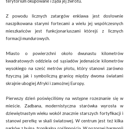
terytorium okupowane i żąda jej zwrotu.
Z powodu licznych zatargów enklawa jest dosłownie
naszpikowana starymi fortecami a wielu jej współczesnych
mieszkańców jest funkcjonariuszami którejś z licznych
formacji mundurowych.
Miasto o powierzchni około dwunastu kilometrów
kwadratowych oddziela od sąsiadów jedenaście kilometrów
wysokiego na sześć metrów płotu, który stanowi zarówno
fizyczną jak i symboliczną granicę między dwoma światami
skrajnie ubogiej Afryki i zamożnej Europy.
Pierwszy dzień poświęciliśmy na wstępne rozeznanie się w
mieście. Zadbana, modernistyczna starówka wyrosła w
dziewiętnastym wieku wokół znacznie starszych fortyfikacji i
stanowi perełkę w skali światowej. W centrum jest też kilka
parków z bujną, tropikalną roślinnością. W pozornej harmonii