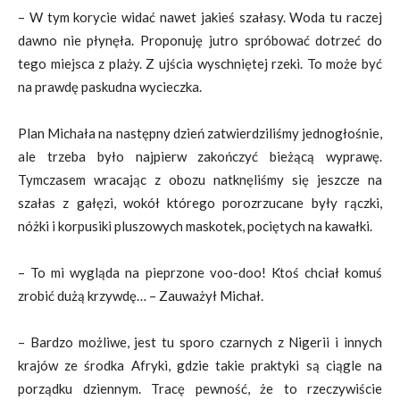
– W tym korycie widać nawet jakieś szałasy. Woda tu raczej
dawno nie płynęła. Proponuję jutro spróbować dotrzeć do
tego miejsca z plaży. Z ujścia wyschniętej rzeki. To może być
na prawdę paskudna wycieczka.
Plan Michała na następny dzień zatwierdziliśmy jednogłośnie,
ale trzeba było najpierw zakończyć bieżącą wyprawę.
Tymczasem wracając z obozu natknęliśmy się jeszcze na
szałas z gałęzi, wokół którego porozrzucane były rączki,
nóżki i korpusiki pluszowych maskotek, pociętych na kawałki.
– To mi wygląda na pieprzone voo-doo! Ktoś chciał komuś
zrobić dużą krzywdę… – Zauważył Michał.
– Bardzo możliwe, jest tu sporo czarnych z Nigerii i innych
krajów ze środka Afryki, gdzie takie praktyki są ciągle na
porządku dziennym. Tracę pewność, że to rzeczywiście