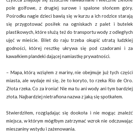
pole golfowe, z drugiej surowe i spalone słońcem góry.
Pośrodku nagie dzieci bawią się w kurzu a ich rodzice starają
się przygotować posiłek na ogniskach z palet i butelek
plastikowych, które służą też do transportu wody z odległych
ujęć w mieście. Bilet do raju trzeba okupić utratą ludzkiej
godności, której resztkę ukrywa się pod czadorami i za
kawałkiem plandeki dającej namiastkę prywatności.
– Mapa, którą wziąłem z mariny, nie obejmuje już tych części
miasta, ale wydaje mi się, że to koryto, to rzeka Rio de Oro.
Złota rzeka. Co za ironia! Nie ma tu ani wody ani tym bardziej
złota. Najbardziej nietrafiona nazwa z jaką się spotkałem.
Stwierdziłem, rozglądając się dookoła i nie mogąc znaleźć
miejsca, w którym mógłbym zatrzymać wzrok nie odczuwając
mieszaniny wstydu i zażenowania.