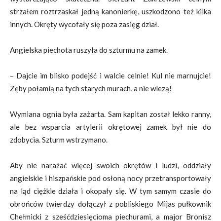
strzałem roztrzaskał jedną kanonierkę, uszkodzono też kilka
innych. Okręty wycofały się poza zasięg dział.
Angielska piechota ruszyła do szturmu na zamek.
– Dajcie im blisko podejść i walcie celnie! Kul nie marnujcie!
Zęby połamią na tych starych murach, a nie wlezą!
Wymiana ognia była zażarta. Sam kapitan został lekko ranny,
ale bez wsparcia artylerii okrętowej zamek był nie do
zdobycia. Szturm wstrzymano.
Aby nie narażać więcej swoich okrętów i ludzi, oddziały
angielskie i hiszpańskie pod osłoną nocy przetransportowały
na ląd ciężkie działa i okopały się. W tym samym czasie do
obrońców twierdzy dołączył z pobliskiego Mijas pułkownik
Chełmicki z sześćdziesięcioma piechurami, a major Bronisz