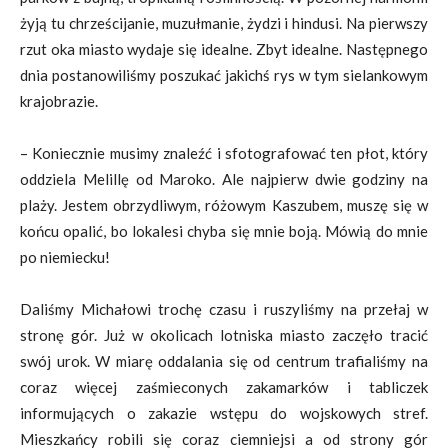
żyją tu chrześcijanie, muzułmanie, żydzi i hindusi. Na pierwszy
rzut oka miasto wydaje się idealne. Zbyt idealne. Następnego
dnia postanowiliśmy poszukać jakichś rys w tym sielankowym
krajobrazie.
– Koniecznie musimy znaleźć i sfotografować ten płot, który
oddziela Melillę od Maroko. Ale najpierw dwie godziny na
plaży. Jestem obrzydliwym, różowym Kaszubem, muszę się w
końcu opalić, bo lokalesi chyba się mnie boją. Mówią do mnie
po niemiecku!
Daliśmy Michałowi trochę czasu i ruszyliśmy na przełaj w
stronę gór. Już w okolicach lotniska miasto zaczęło tracić
swój urok. W miarę oddalania się od centrum trafialiśmy na
coraz więcej zaśmieconych zakamarków i tabliczek
informujących o zakazie wstępu do wojskowych stref.
Mieszkańcy robili się coraz ciemniejsi a od strony gór