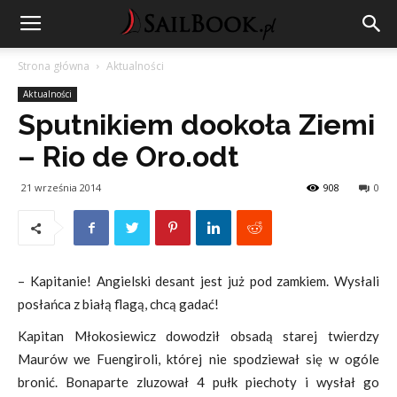
Strona główna
Aktualności
Aktualności
Sputnikiem dookoła Ziemi
– Rio de Oro.odt
21 września 2014
908
0
– Kapitanie! Angielski desant jest już pod zamkiem. Wysłali
posłańca z białą flagą, chcą gadać!
Kapitan Młokosiewicz dowodził obsadą starej twierdzy
Maurów we Fuengiroli, której nie spodziewał się w ogóle
bronić. Bonaparte zluzował 4 pułk piechoty i wysłał go