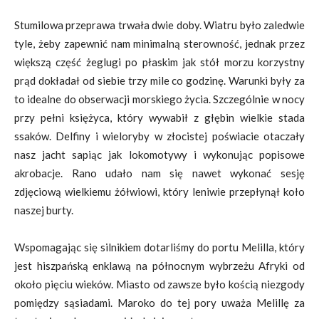
Stumilowa przeprawa trwała dwie doby. Wiatru było zaledwie
tyle, żeby zapewnić nam minimalną sterowność, jednak przez
większą część żeglugi po płaskim jak stół morzu korzystny
prąd dokładał od siebie trzy mile co godzinę. Warunki były za
to idealne do obserwacji morskiego życia. Szczególnie w nocy
przy pełni księżyca, który wywabił z głębin wielkie stada
ssaków. Delfiny i wieloryby w złocistej poświacie otaczały
nasz jacht sapiąc jak lokomotywy i wykonując popisowe
akrobacje. Rano udało nam się nawet wykonać sesję
zdjęciową wielkiemu żółwiowi, który leniwie przepłynął koło
naszej burty.
Wspomagając się silnikiem dotarliśmy do portu Melilla, który
jest hiszpańską enklawą na północnym wybrzeżu Afryki od
około pięciu wieków. Miasto od zawsze było kością niezgody
pomiędzy sąsiadami. Maroko do tej pory uważa Melillę za