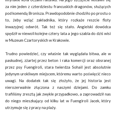
za nim jeden z czterdziestu francuskich dragonów, służących
pod komendą Bronisza. Prawdopodobnie chodziło po prostu o
to, żeby wziąć zakładnika, który rozkaże reszcie floty
inwazyjnej odwrót. Tak też się stało. Angielski dowódca
spędził w niewoli kolejne cztery lata a jego szabla do dziś wisi
w Muzeum Czartoryskich w Krakowie.
Trudno powiedzieć, czy właśnie tak wyglądała bitwa, ale w
paskudnej, zżartej przez beton i raka komercji oraz obsranej
przez psy Fuengiroli, stara twierdza Sohail jest absolutnie
jedynym urokliwym miejscem, któremu warto poświęcić nieco
uwagi. Na dodatek tak się złożyło, że jej historia jest
nierozerwalnie złączona z naszymi dziejami. Do zamku
trafiliśmy zresztą jak zwykle przypadkowo, a zaprowadził nas
do niego mieszkający od kilku lat w Fuengiroli Jacek, który
utrzymuje się z pracy na plaży.