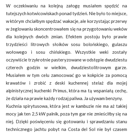
W oczekiwaniu na kolejną załogę musiałem spędzić na
tutejszych kotwicowiskach ponad tydzień. Nie było to miejsce,
w którym chciałbym spędzać wakacje, ale korzystając przerwy
w żeglowaniu skoncentrowałem się na przygotowaniu weków
dla kolejnych dwóch zmian. Efektem postoju było prawie
trzydzieści litrowych słoików sosu bolońskiego, gulaszu
wołowego i sosu chińskiego. Wszystkie weki zostały
oczywiście trzykrotnie pasteryzowane w odstępie dwudziestu
czterech godzin w wielkim, dwudziestolitrowym garze.
Musiałem w tym celu zamocować go w kokpicie za pomocą
krawatów i zrobić z deski kuchennej stelaż dla mojej
alpinistycznej kuchenki Primus, która ma tą wspaniałą cechę,
że działa na prawie każdy rodzaj paliwa. Ja używam benzyny.
Kuchnia spirytusowa, która jest w kambuzie nie ma aż takiej
mocy jak ten 2,5 kW palnik, poza tym gar nie zmieściłby się na
niej. Dzięki poświęceniu się gotowaniu i sprawdzaniu stanu
technicznego jachtu pobyt na Costa del Sol nie był czasem