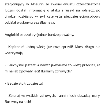
stacjonujący w Alhaurin ze swoimi dwustu czterdziestoma
ludźmi dostał informację o ataku i ruszył na odsiecz, po
drodze rozbijając w pył czterystu pięćdziesięcioosobowy
oddział wysłany przez Blayneya.
Angielski ostrzał był jednak bardzo poważny.
– Kapitanie! Jedną wieżę już rozpieprzyli! Mury długo nie
wytrzymają.
– Głuchy nie jestem! A nawet jakbym był to widzę przecież, że
mi na łeb z powały leci! Ilu mamy zdrowych?
– Będzie stu trzydziestu!
– Zbieraj wszystkich zdrowych, ranni niech obsadzą mury.
Ruszymy na nich!