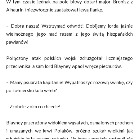
W tym czasie jednak na pole bitwy dotarł major Bronisz z
Alhaurin i niezwłocznie zaatakował lewą flankę.
– Dobra nasza! Wstrzymać odwrót! Dobijemy lorda jaśnie
wielmożnego jego mać razem z jego świtą hiszpańskich
pawianów!
Połączony atak polskich wojsk zdruzgotał liczniejszego
przeciwnika, a sam lord Blayney wpadł w ręce piechurów.
– Mamy psubrata kapitanie! Wypatroszyć różową świnkę, czy
po żołniersku kula w łeb?
– Zróbcie z nim co chcecie!
Blayney przerażony widokiem wąsatych, osmalonych prochem
i umazanych we krwi Polaków, próżno szukał wielkimi jak
młyńskie koła oczami ratunku. Na jego szczęście wstawił się