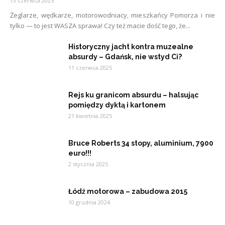
13 czerwca 2025
Żeglarze, wędkarze, motorowodniacy, mieszkańcy Pomorza i nie
tylko — to jest WASZA sprawa! Czy też macie dość tego, że...
Historyczny jacht kontra muzealne
absurdy – Gdańsk, nie wstyd Ci?
11 czerwca 2025
Rejs ku granicom absurdu – halsując
pomiędzy dyktą i kartonem
21 kwietnia 2025
Bruce Roberts 34 stopy, aluminium, 7900
euro!!!
2 stycznia 2025
Łódź motorowa – zabudowa 2015
10 grudnia 2024