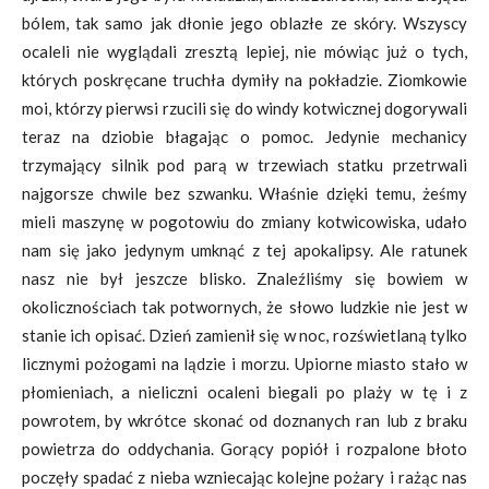
bólem, tak samo jak dłonie jego oblazłe ze skóry. Wszyscy
ocaleli nie wyglądali zresztą lepiej, nie mówiąc już o tych,
których poskręcane truchła dymiły na pokładzie. Ziomkowie
moi, którzy pierwsi rzucili się do windy kotwicznej dogorywali
teraz na dziobie błagając o pomoc. Jedynie mechanicy
trzymający silnik pod parą w trzewiach statku przetrwali
najgorsze chwile bez szwanku. Właśnie dzięki temu, żeśmy
mieli maszynę w pogotowiu do zmiany kotwicowiska, udało
nam się jako jedynym umknąć z tej apokalipsy. Ale ratunek
nasz nie był jeszcze blisko. Znaleźliśmy się bowiem w
okolicznościach tak potwornych, że słowo ludzkie nie jest w
stanie ich opisać. Dzień zamienił się w noc, rozświetlaną tylko
licznymi pożogami na lądzie i morzu. Upiorne miasto stało w
płomieniach, a nieliczni ocaleni biegali po plaży w tę i z
powrotem, by wkrótce skonać od doznanych ran lub z braku
powietrza do oddychania. Gorący popiół i rozpalone błoto
poczęły spadać z nieba wzniecając kolejne pożary i rażąc nas