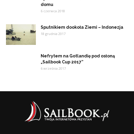
domu
6 czerwca 2018
Sputnikiem dookoła Ziemi – Indonezja
18 grudnia 2017
Nefrytem na Gotlandię pod osłoną
„Sailbook Cup 2017”
6 września 2017