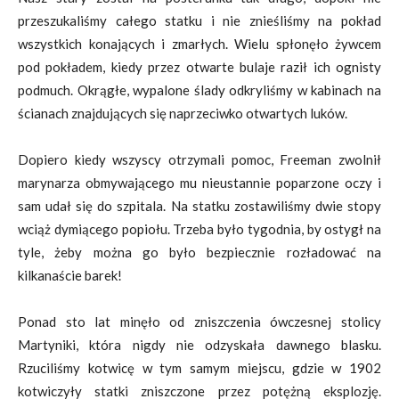
przeszukaliśmy całego statku i nie znieśliśmy na pokład
wszystkich konających i zmarłych. Wielu spłonęło żywcem
pod pokładem, kiedy przez otwarte bulaje raził ich ognisty
podmuch. Okrągłe, wypalone ślady odkryliśmy w kabinach na
ścianach znajdujących się naprzeciwko otwartych luków.
Dopiero kiedy wszyscy otrzymali pomoc, Freeman zwolnił
marynarza obmywającego mu nieustannie poparzone oczy i
sam udał się do szpitala. Na statku zostawiliśmy dwie stopy
wciąż dymiącego popiołu. Trzeba było tygodnia, by ostygł na
tyle, żeby można go było bezpiecznie rozładować na
kilkanaście barek!
Ponad sto lat minęło od zniszczenia ówczesnej stolicy
Martyniki, która nigdy nie odzyskała dawnego blasku.
Rzuciliśmy kotwicę w tym samym miejscu, gdzie w 1902
kotwiczyły statki zniszczone przez potężną eksplozję.