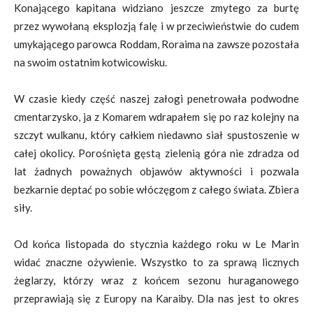
Konającego kapitana widziano jeszcze zmytego za burtę
przez wywołaną eksplozją falę i w przeciwieństwie do cudem
umykającego parowca Roddam, Roraima na zawsze pozostała
na swoim ostatnim kotwicowisku.
W czasie kiedy część naszej załogi penetrowała podwodne
cmentarzysko, ja z Komarem wdrapałem się po raz kolejny na
szczyt wulkanu, który całkiem niedawno siał spustoszenie w
całej okolicy. Porośnięta gęstą zielenią góra nie zdradza od
lat żadnych poważnych objawów aktywności i pozwala
bezkarnie deptać po sobie włóczęgom z całego świata. Zbiera
siły.
Od końca listopada do stycznia każdego roku w Le Marin
widać znaczne ożywienie. Wszystko to za sprawą licznych
żeglarzy, którzy wraz z końcem sezonu huraganowego
przeprawiają się z Europy na Karaiby. Dla nas jest to okres