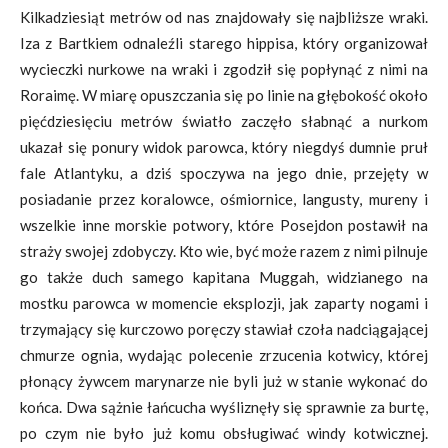
Kilkadziesiąt metrów od nas znajdowały się najbliższe wraki.
Iza z Bartkiem odnaleźli starego hippisa, który organizował
wycieczki nurkowe na wraki i zgodził się popłynąć z nimi na
Roraimę. W miarę opuszczania się po linie na głębokość około
pięćdziesięciu metrów światło zaczęło słabnąć a nurkom
ukazał się ponury widok parowca, który niegdyś dumnie pruł
fale Atlantyku, a dziś spoczywa na jego dnie, przejęty w
posiadanie przez koralowce, ośmiornice, langusty, mureny i
wszelkie inne morskie potwory, które Posejdon postawił na
straży swojej zdobyczy. Kto wie, być może razem z nimi pilnuje
go także duch samego kapitana Muggah, widzianego na
mostku parowca w momencie eksplozji, jak zaparty nogami i
trzymający się kurczowo poręczy stawiał czoła nadciągającej
chmurze ognia, wydając polecenie zrzucenia kotwicy, której
płonący żywcem marynarze nie byli już w stanie wykonać do
końca. Dwa sążnie łańcucha wyśliznęły się sprawnie za burtę,
po czym nie było już komu obsługiwać windy kotwicznej.