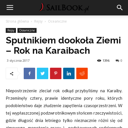
Strona główna
Rejsy
Oceaniczne
Rejsy
Oceaniczne
Sputnikiem dookoła Ziemi
– Rok na Karaibach
3 stycznia 2017
1396
0
Niepostrzeżenie zleciał rok odkąd przybyliśmy na Karaiby.
Przeminęły cztery, prawie identyczne pory roku, których
podobieństwo daje złudzenie zapętlenia czasoprzestrzeni. W
tej wypłaszczonej podzwrotnikowym słońcem rzeczywistości,
gdzie długość dnia letniego tylko nieznacznie różni się od
zimowego, monotonia pracy i podstawowych codziennych