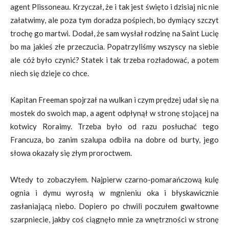
agent Plissoneau. Krzyczał, że i tak jest święto i dzisiaj nic nie
załatwimy, ale poza tym doradza pośpiech, bo dymiący szczyt
trochę go martwi. Dodał, że sam wysłał rodzinę na Saint Lucię
bo ma jakieś złe przeczucia. Popatrzyliśmy wszyscy na siebie
ale cóż było czynić? Statek i tak trzeba rozładować, a potem
niech się dzieje co chce.
Kapitan Freeman spojrzał na wulkan i czym prędzej udał się na
mostek do swoich map, a agent odpłynął w stronę stojącej na
kotwicy Roraimy. Trzeba było od razu posłuchać tego
Francuza, bo zanim szalupa odbiła na dobre od burty, jego
słowa okazały się złym proroctwem.
Wtedy to zobaczyłem. Najpierw czarno-pomarańczową kulę
ognia i dymu wyrosłą w mgnieniu oka i błyskawicznie
zasłaniającą niebo. Dopiero po chwili poczułem gwałtowne
szarpniecie, jakby coś ciągnęło mnie za wnętrzności w stronę