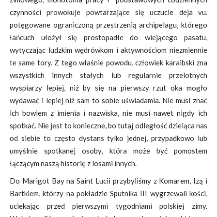
czynności prowokuje powtarzające się uczucie deja vu.
potęgowane ograniczoną przestrzenią archipelagu, którego
łańcuch ułożył się prostopadłe do wiejącego pasatu,
wytyczając ludzkim wędrówkom i aktywnościom niezmiennie
te same tory. Z tego właśnie powodu, człowiek karaibski zna
wszystkich innych stałych lub regularnie przelotnych
wyspiarzy lepiej, niż by się na pierwszy rzut oka mogło
wydawać i lepiej niż sam to sobie uświadamia. Nie musi znać
ich bowiem z imienia i nazwiska, nie musi nawet nigdy ich
spotkać. Nie jest to konieczne, bo tutaj odległość dzieląca nas
od siebie to często dystans tylko jednej, przypadkowo lub
umyślnie spotkanej osoby, która może być pomostem
łączącym naszą historię z losami innych.
Do Marigot Bay na Saint Lucii przybyliśmy z Komarem, Izą i
Bartkiem, którzy na pokładzie Sputnika III wygrzewali kości,
uciekając przed pierwszymi tygodniami polskiej zimy.