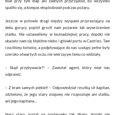
miał przy tym map ani żadnych przyrządów, bo wszystko
spaliło się, a kompas eksplodował podczas pożaru.
Jeszcze w połowie drogi między wyspami przyrastający na
deku gorący popiół groził nam pożarem lub wywróceniem
statku. Nie ustawaliśmy w beznadziejnej pracy, dopóki nie
ukazało nam się błękitne niebo i główki portu w Castries. Tam
rzuciliśmy kotwicę, a podpływające do nas szalupy pełne były
szeroko otwartych oczu, nie wierzącym temu co widziały.
– Skąd przybywacie?! – Zawołał agent, który miał nas
odprawić.
– Z bram samych piekieł! – Odpowiedział resztką sił kapitan,
zdziwiony, że jego stary znajomy nie rozpoznaje ani statku,
ani jego kapitana…
Nasz stary został na posterunku tak długo, dopóki nie