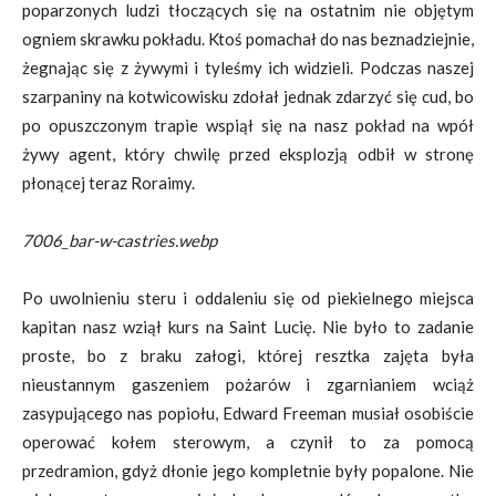
poparzonych ludzi tłoczących się na ostatnim nie objętym
ogniem skrawku pokładu. Ktoś pomachał do nas beznadziejnie,
żegnając się z żywymi i tyleśmy ich widzieli. Podczas naszej
szarpaniny na kotwicowisku zdołał jednak zdarzyć się cud, bo
po opuszczonym trapie wspiął się na nasz pokład na wpół
żywy agent, który chwilę przed eksplozją odbił w stronę
płonącej teraz Roraimy.
7006_bar-w-castries.webp
Po uwolnieniu steru i oddaleniu się od piekielnego miejsca
kapitan nasz wziął kurs na Saint Lucię. Nie było to zadanie
proste, bo z braku załogi, której resztka zajęta była
nieustannym gaszeniem pożarów i zgarnianiem wciąż
zasypującego nas popiołu, Edward Freeman musiał osobiście
operować kołem sterowym, a czynił to za pomocą
przedramion, gdyż dłonie jego kompletnie były popalone. Nie