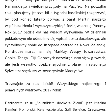
Panamskiego i wielkiej przygody na Pacyfiku. Na początku
roku planujemy jeszcze kilka tygodni karaibskiej rozgrzewki,
by pod koniec lutego porwać z Saint Martin naszego
wspólnika Henia i wyruszyć szybką ścieżką w stronę Panamy.
Rok 2017 będzie dla nas wielkim wyzwaniem. W dzienniku
pokładowym nie ośmielimy się wpisać portu docelowego, ale
życzylibyśmy sobie do listopada dotrzeć na Nową Zelandię.
Po drodze marzą nam się Markizy, Wyspy Towarzystwa,
Cooka, Tonga i Fiji. Od samych nazw kręci nam się w głowach,
ale jeśli wszystko pójdzie zgodnie z planem, następnego
Sylwestra spędzimy w towarzystwie Maorysów.
Trzymajcie za nas kciuki! Wszystkiego najlepszego i
pomyślnych wiatrów w 2017 roku!
Partnerem rejsu „Sputnikiem dookoła Ziemi” jest Marina
Kamień Pomorski. Rejs wspierają: Sail Service, Crewsaver,