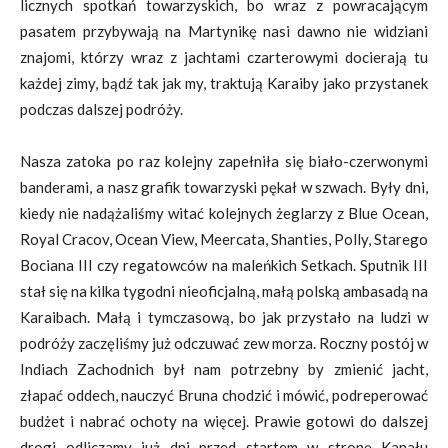
licznych spotkań towarzyskich, bo wraz z powracającym
pasatem przybywają na Martynikę nasi dawno nie widziani
znajomi, którzy wraz z jachtami czarterowymi docierają tu
każdej zimy, bądź tak jak my, traktują Karaiby jako przystanek
podczas dalszej podróży.
Nasza zatoka po raz kolejny zapełniła się biało-czerwonymi
banderami, a nasz grafik towarzyski pękał w szwach. Były dni,
kiedy nie nadążaliśmy witać kolejnych żeglarzy z Blue Ocean,
Royal Cracov, Ocean View, Meercata, Shanties, Polly, Starego
Bociana III czy regatowców na maleńkich Setkach. Sputnik III
stał się na kilka tygodni nieoficjalną, małą polską ambasadą na
Karaibach. Małą i tymczasową, bo jak przystało na ludzi w
podróży zaczęliśmy już odczuwać zew morza. Roczny postój w
Indiach Zachodnich był nam potrzebny by zmienić jacht,
złapać oddech, nauczyć Bruna chodzić i mówić, podreperować
budżet i nabrać ochoty na więcej. Prawie gotowi do dalszej
drogi odliczamy już dni przed startem w stronę Kanału