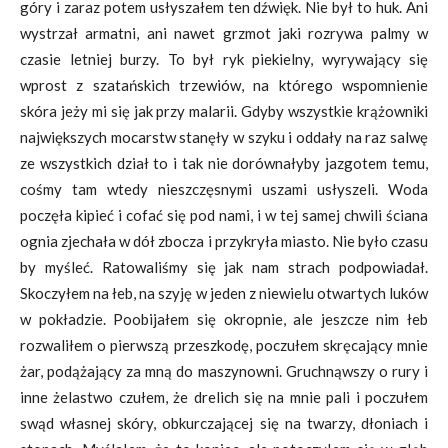
góry i zaraz potem usłyszałem ten dźwięk. Nie był to huk. Ani
wystrzał armatni, ani nawet grzmot jaki rozrywa palmy w
czasie letniej burzy. To był ryk piekielny, wyrywający się
wprost z szatańskich trzewiów, na którego wspomnienie
skóra jeży mi się jak przy malarii. Gdyby wszystkie krążowniki
największych mocarstw stanęły w szyku i oddały na raz salwę
ze wszystkich dział to i tak nie dorównałyby jazgotem temu,
cośmy tam wtedy nieszczęsnymi uszami usłyszeli. Woda
poczęła kipieć i cofać się pod nami, i w tej samej chwili ściana
ognia zjechała w dół zbocza i przykryła miasto. Nie było czasu
by myśleć. Ratowaliśmy się jak nam strach podpowiadał.
Skoczyłem na łeb, na szyję w jeden z niewielu otwartych luków
w pokładzie. Poobijałem się okropnie, ale jeszcze nim łeb
rozwaliłem o pierwszą przeszkodę, poczułem skręcający mnie
żar, podążający za mną do maszynowni. Gruchnąwszy o rury i
inne żelastwo czułem, że drelich się na mnie pali i poczułem
swąd własnej skóry, obkurczającej się na twarzy, dłoniach i