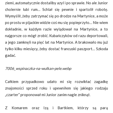
ziemi, automatycznie dostaliby azyl i po sprawie. No ale Junior
cholernie lubi rum… Schlał się pewnie i spartolił robotę.
Wymyślił, żeby zatrzymać się po drodze na Martynice, a może
po prostu w pijackim widzie coś mu się popieprzyło… Nie wiem
dokładnie, w każdym razie wylądował na Martynice, a to
najgorsze co mógł zrobić. Kubańczyków od razu deportowali,
a jego zamknęli na pięć lat na Martynice. A brakowało mu już
tylko kilku miesięcy, żeby dostać francuski paszport… Szkoda
gadać.
7006_wspinaczka-na-wulkan-pele.webp
Całkiem przypadkowo udało mi się rozwikłać zagadkę
znajomości sprzed roku i upewniłem się jakiego rodzaju
„czarter” proponował mi Junior zanim nagle zniknął.
Z Komarem oraz Izą i Bartkiem, którzy są parą