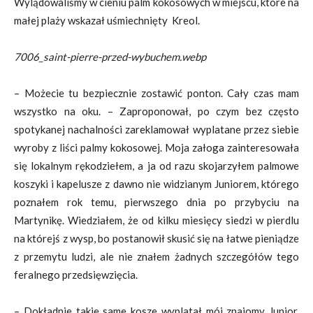
Wylądowaliśmy w cieniu palm kokosowych w miejscu, które na
małej plaży wskazał uśmiechnięty Kreol.
7006_saint-pierre-przed-wybuchem.webp
– Możecie tu bezpiecznie zostawić ponton. Cały czas mam
wszystko na oku. – Zaproponował, po czym bez często
spotykanej nachalności zareklamował wyplatane przez siebie
wyroby z liści palmy kokosowej. Moja załoga zainteresowała
się lokalnym rękodziełem, a ja od razu skojarzyłem palmowe
koszyki i kapelusze z dawno nie widzianym Juniorem, którego
poznałem rok temu, pierwszego dnia po przybyciu na
Martynikę. Wiedziałem, że od kilku miesięcy siedzi w pierdlu
na którejś z wysp, bo postanowił skusić się na łatwe pieniądze
z przemytu ludzi, ale nie znałem żadnych szczegółów tego
feralnego przedsięwzięcia.
– Dokładnie takie same kosze wyplatał mój znajomy Junior.