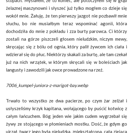
stopach. Myślałem, że to koniec, ale potoczyłem się w głąb
żelaznej maszynowni i słyszeć już tylko mogłem co dzieje się
wokół mnie. Żałuję, że ten pierwszy jazgot nie pozbawił mnie
słuchu, bo nie musiałbym teraz wspominać agonii, która
dochodziła do mnie z pokładu i zza burty parowca. Ci którzy
zostali na górze piszczeli głosem nieludzkim, niczym mewy,
skręcając się z bólu od ognia, który palił żywcem ich ciała i
wdzierał się do płuc. Niektórzy skakali za burtę, ale tam czekał
już na nich wrzątek, w którym skręcali się w boleściach jak
langusty i zawodzili jak owce prowadzone na rzeź.
7006_kumpel-juniora-z-marigot-bay.webp
Trwało to wszystko ze dwa pacierze, po czym żar zelżał i
usłyszeliśmy krzyk kapitana, wołającego by puścić kotwicę z
całym łańcuchem. Bóg jeden wie jakim cudem wygrzebał się
żywy ze stojącego w płomieniach mostku. Dość, że gdym go
ujrzał, twarz jego była nieludzka, zniekształcona, cała ziejąca