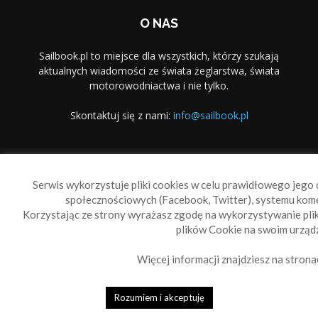
O NAS
Sailbook.pl to miejsce dla wszystkich, którzy szukają
aktualnych wiadomości ze świata żeglarstwa, świata
motorowodniactwa i nie tylko.
Skontaktuj się z nami:
info@sailbook.pl
PODĄŻAJ ZA NAMI
Serwis wykorzystuje pliki cookies w celu prawidłowego jego d
społecznościowych (Facebook, Twitter), systemu kom
Korzystając ze strony wyrażasz zgodę na wykorzystywanie pl
plików Cookie na swoim urządz
Więcej informacji znajdziesz na strona
Sailbook Cup
O nas
Reklama
Polityka prywatności
Polityka Cookie
Rozumiem i akceptuję
© 2010-2019 Sailbook.pl