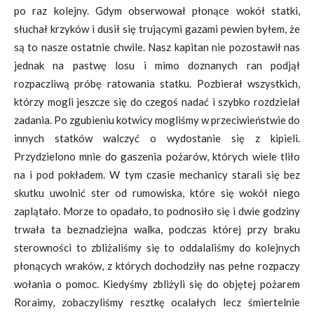
po raz kolejny. Gdym obserwował płonące wokół statki,
słuchał krzyków i dusił się trującymi gazami pewien byłem, że
są to nasze ostatnie chwile. Nasz kapitan nie pozostawił nas
jednak na pastwę losu i mimo doznanych ran podjął
rozpaczliwą próbę ratowania statku. Pozbierał wszystkich,
którzy mogli jeszcze się do czegoś nadać i szybko rozdzielał
zadania. Po zgubieniu kotwicy mogliśmy w przeciwieństwie do
innych statków walczyć o wydostanie się z kipieli.
Przydzielono mnie do gaszenia pożarów, których wiele tliło
na i pod pokładem. W tym czasie mechanicy starali się bez
skutku uwolnić ster od rumowiska, które się wokół niego
zaplątało. Morze to opadało, to podnosiło się i dwie godziny
trwała ta beznadziejna walka, podczas której przy braku
sterowności to zbliżaliśmy się to oddalaliśmy do kolejnych
płonących wraków, z których dochodziły nas pełne rozpaczy
wołania o pomoc. Kiedyśmy zbliżyli się do objętej pożarem
Roraimy, zobaczyliśmy resztkę ocalałych lecz śmiertelnie