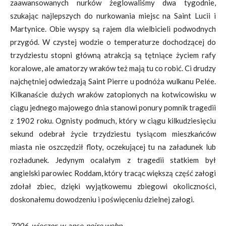
zaawansowanych nurków żeglowaliśmy dwa tygodnie,
szukając najlepszych do nurkowania miejsc na Saint Lucii i
Martynice. Obie wyspy są rajem dla wielbicieli podwodnych
przygód. W czystej wodzie o temperaturze dochodzącej do
trzydziestu stopni główną atrakcją są tętniące życiem rafy
koralowe, ale amatorzy wraków też mają tu co robić. Ci drudzy
najchętniej odwiedzają Saint Pierre u podnóża wulkanu Pelée.
Kilkanaście dużych wraków zatopionych na kotwicowisku w
ciągu jednego majowego dnia stanowi ponury pomnik tragedii
z 1902 roku. Ognisty podmuch, który w ciągu kilkudziesięciu
sekund odebrał życie trzydziestu tysiącom mieszkańców
miasta nie oszczędził floty, oczekującej tu na załadunek lub
rozładunek. Jedynym ocalałym z tragedii statkiem był
angielski parowiec Roddam, który tracąc większą część załogi
zdołał zbiec, dzięki wyjątkowemu zbiegowi okoliczności,
doskonałemu dowodzeniu i poświęceniu dzielnej załogi.
7006_wieczor-w-anse-noire.webp