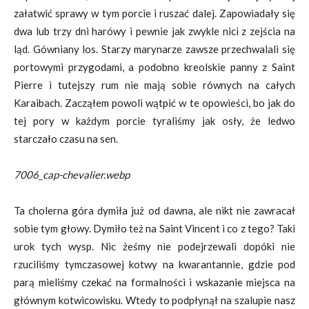
załatwić sprawy w tym porcie i ruszać dalej. Zapowiadały się
dwa lub trzy dni harówy i pewnie jak zwykle nici z zejścia na
ląd. Gówniany los. Starzy marynarze zawsze przechwalali się
portowymi przygodami, a podobno kreolskie panny z Saint
Pierre i tutejszy rum nie mają sobie równych na całych
Karaibach. Zacząłem powoli wątpić w te opowieści, bo jak do
tej pory w każdym porcie tyraliśmy jak osły, że ledwo
starczało czasu na sen.
7006_cap-chevalier.webp
Ta cholerna góra dymiła już od dawna, ale nikt nie zawracał
sobie tym głowy. Dymiło też na Saint Vincent i co z tego? Taki
urok tych wysp. Nic żeśmy nie podejrzewali dopóki nie
rzuciliśmy tymczasowej kotwy na kwarantannie, gdzie pod
parą mieliśmy czekać na formalności i wskazanie miejsca na
głównym kotwicowisku. Wtedy to podpłynął na szalupie nasz