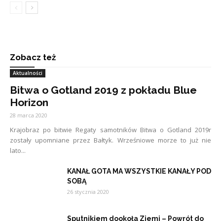
Zobacz też
Aktualności
Bitwa o Gotland 2019 z pokładu Blue
Horizon
28 marca 2020
Krajobraz po bitwie Regaty samotników Bitwa o Gotland 2019r
zostały upomniane przez Bałtyk. Wrześniowe morze to już nie
lato...
KANAŁ GOTA MA WSZYSTKIE KANAŁY POD
SOBĄ
26 stycznia 2020
Sputnikiem dookoła Ziemi – Powrót do