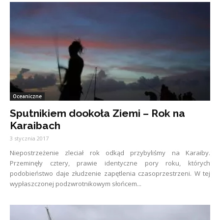
Oceaniczne
Sputnikiem dookoła Ziemi – Rok na
Karaibach
3 stycznia 2017
Niepostrzeżenie zleciał rok odkąd przybyliśmy na Karaiby.
Przeminęły cztery, prawie identyczne pory roku, których
podobieństwo daje złudzenie zapętlenia czasoprzestrzeni. W tej
wypłaszczonej podzwrotnikowym słońcem...