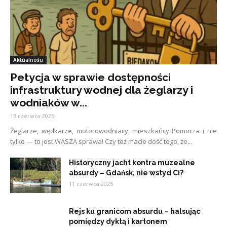
Aktualności
Petycja w sprawie dostępności
infrastruktury wodnej dla żeglarzy i
wodniaków w...
13 czerwca 2025
Żeglarze, wędkarze, motorowodniacy, mieszkańcy Pomorza i nie
tylko — to jest WASZA sprawa! Czy też macie dość tego, że...
Historyczny jacht kontra muzealne
absurdy – Gdańsk, nie wstyd Ci?
11 czerwca 2025
Rejs ku granicom absurdu – halsując
pomiędzy dyktą i kartonem