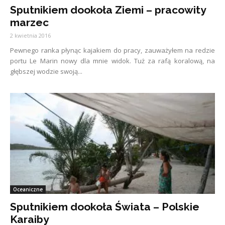
Sputnikiem dookoła Ziemi – pracowity
marzec
2 kwietnia 2016
Pewnego ranka płynąc kajakiem do pracy, zauważyłem na redzie
portu Le Marin nowy dla mnie widok. Tuż za rafą koralową, na
głębszej wodzie swoją...
Oceaniczne
Sputnikiem dookoła Świata – Polskie
Karaiby