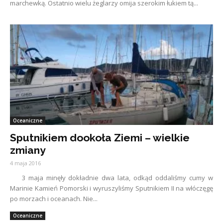
marchewką. Ostatnio wielu żeglarzy omija szerokim łukiem tą...
Oceaniczne
Sputnikiem dookoła Ziemi – wielkie
zmiany
4 maja 2016
3 maja minęły dokładnie dwa lata, odkąd oddaliśmy cumy w
Marinie Kamień Pomorski i wyruszyliśmy Sputnikiem II na włóczęgę
po morzach i oceanach. Nie...
Oceaniczne