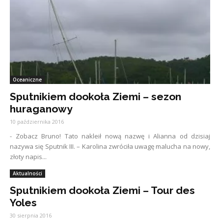
Oceaniczne
Sputnikiem dookoła Ziemi – sezon
huraganowy
10 października 2016
- Zobacz Bruno! Tato nakleił nową nazwę i Alianna od dzisiaj
nazywa się Sputnik III. – Karolina zwróciła uwagę malucha na nowy,
złoty napis...
Aktualności
Sputnikiem dookoła Ziemi – Tour des
Yoles
30 sierpnia 2016