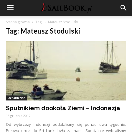
Strona główna
Tagi
Mateusz Stodulski
Tag: Mateusz Stodulski
Oceaniczne
Sputnikiem dookoła Ziemi – Indonezja
18 grudnia 2017
Od wybrzeży Indonezji oddalaliśmy się ponad dwa tygodnie.
Połowa drogi do Sri Lanki była za nami. Specjalnie wybraliśmy