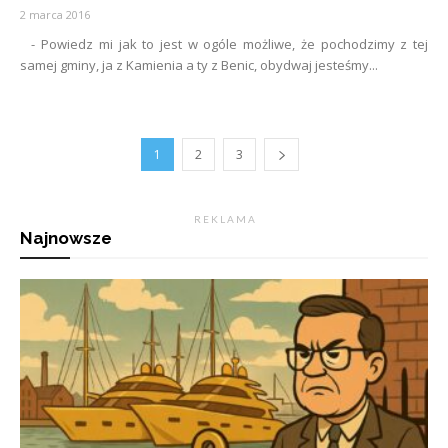
2 marca 2016
- Powiedz mi jak to jest w ogóle możliwe, że pochodzimy z tej
samej gminy, ja z Kamienia a ty z Benic, obydwaj jesteśmy...
1
2
3
R E K L A M A
Najnowsze