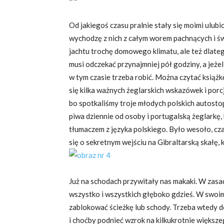
Od jakiegoś czasu pralnie stały się moimi ulubi
wychodzę z nich z całym worem pachnących i ś
jachtu trochę domowego klimatu, ale też dlatego
musi odczekać przynajmniej pół godziny, a jeże
w tym czasie trzeba robić. Można czytać książkę
się kilka ważnych żeglarskich wskazówek i por
bo spotkaliśmy troje młodych polskich autosto
piwa dziennie od osoby i portugalską żeglarkę,
tłumaczem z języka polskiego. Było wesoło, cz
się o sekretnym wejściu na Gibraltarską skałę, 
Już na schodach przywitały nas makaki. W zasad
wszystko i wszystkich głęboko gdzieś. W swoim 
zablokować ścieżkę lub schody. Trzeba wtedy do
i choćby podnieć wzrok na kilkukrotnie większe