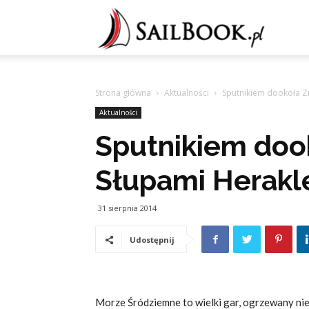
Sailb
Strona główna
Aktualności
Sputnikiem dookoła Z
Aktualności
Sputnikiem doo
Słupami Herakl
31 sierpnia 2014
Udostępnij
Morze Śródziemne to wielki gar, ogrzewany nie