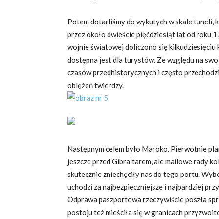
Potem dotarliśmy do wykutych w skale tuneli, 
przez około dwieście pięćdziesiąt lat od roku 1
wojnie światowej doliczono się kilkudziesięciu 
dostępna jest dla turystów. Ze względu na swo
czasów przedhistorycznych i często przechodził
oblężeń twierdzy.
Następnym celem było Maroko. Pierwotnie plan
jeszcze przed Gibraltarem, ale mailowe rady ko
skutecznie zniechęciły nas do tego portu. Wyb
uchodzi za najbezpieczniejsze i najbardziej prz
Odprawa paszportowa rzeczywiście poszła spraw
postoju też mieściła się w granicach przyzwoito