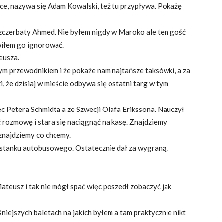
ce, nazywa się Adam Kowalski, też tu przypływa. Pokażę
szczerbaty Ahmed. Nie byłem nigdy w Maroko ale ten gość
wiłem go ignorować.
eusza.
nym przewodnikiem i że pokaże nam najtańsze taksówki, a za
, że dzisiaj w mieście odbywa się ostatni targ w tym
ec Petera Schmidta a ze Szwecji Olafa Erikssona. Nauczył
ać rozmowę i stara się naciągnąć na kasę. Znajdziemy
znajdziemy co chcemy.
zystanku autobusowego. Ostatecznie dał za wygraną.
teusz i tak nie mógł spać więc poszedł zobaczyć jak
śniejszych baletach na jakich byłem a tam praktycznie nikt