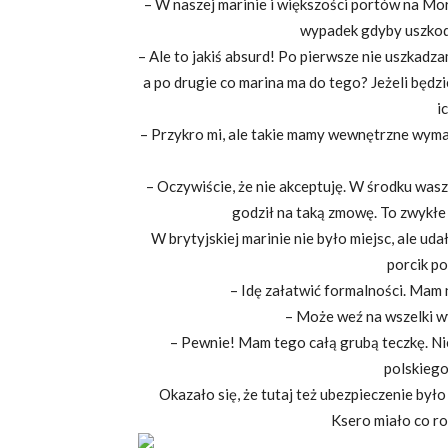
– W naszej marinie i większości portów na Mo
wypadek gdyby uszkodzi
– Ale to jakiś absurd! Po pierwsze nie uszkadz
a po drugie co marina ma do tego? Jeżeli będzie
i
– Przykro mi, ale takie mamy wewnętrzne wymag
– Oczywiście, że nie akceptuję. W środku wasze
godził na taką zmowę. To zwykłe 
W brytyjskiej marinie nie było miejsc, ale uda
porcik po
– Idę załatwić formalności. Mam 
– Może weź na wszelki w
– Pewnie! Mam tego całą grubą teczkę. Nie
polskiego
Okazało się, że tutaj też ubezpieczenie było
Ksero miało co ro