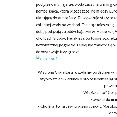
podgrzewanym garze, woda zaczyna w nim gwa
pompę ssącą, która przez szczelinę między Euro
ulatującą do atmosfery. To wywołuje stały prą
chłodnej wody na wschód. Ten prąd miesza się 
dobę podążają za oddychającym w rytmie księż
okolicach Słupów Heraklesa. Są tu miejsca, gdz
bezwietrznej pogodzie. Lepiej nie znaleźć się w
dołoży swoje trzy 
W stronę Gibraltaru ruszyliśmy po drugiej w n
szybko zmieni kierunek o sto osiemdziesiąt s
powietr
– Widziałeś to? Coś 
Zawołał do mni
– Cholera, to na pewno przemytnicy z Maroko. 
oczy