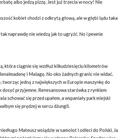
erbatę albo jedzą pizzę. Jest już trzecia w nocy! Nie
iększość kobiet chodzi z odkrytą głową, ale w głębi lądu taka
 tak naprawdę nie wiedzą jak to ugryźć. No i pewnie
, która ciągnie się wzdłuż kilkudziesięciu kilometrów
 Benalmadenę i Malagę. No oko żadnych granic nie widać.
ice, tworząc jedną z największych w Europie maszynkę do
nak dosyć przyjemne. Renesansowa starówka z rynkiem
 schować się przed upałem, a wspaniały park miejski
wałbym się prędzej w sercu dżungli.
 niedługo Mateusz wsiądzie w samolot i odleci do Polski. Ja