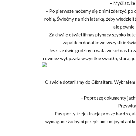
– Myślisz, ż
– Po pierwsze możemy się z nimi zderzyć, po 
robią. Świećmy na nich latarką, żeby wiedzieli
ale pewnie 
Za chwilę oświetlił nas płynący szybko kuter
zapaliłem dodatkowo wszystkie świa
Jeszcze dwie godziny trwała wokół nas ta 
również wyłączała wszystkie świa
O świcie dotarliśmy do Gibraltaru. Wybrałem 
– Poproszę dokumenty jacht
Przywita
– Paszporty i rejestracja proszę bardzo, al
wymagane żadnymi przepisami unijnymi ani kr