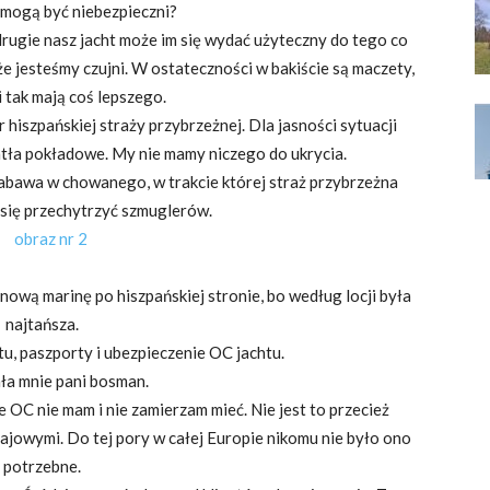
e mogą być niebezpieczni?
drugie nasz jacht może im się wydać użyteczny do tego co
 że jesteśmy czujni. W ostateczności w bakiście są maczety,
i tak mają coś lepszego.
 hiszpańskiej straży przybrzeżnej. Dla jasności sytuacji
tła pokładowe. My nie mamy niczego do ukrycia.
zabawa w chowanego, w trakcie której straż przybrzeżna
tła, starając się przechytrzyć szmuglerów.
nową marinę po hiszpańskiej stronie, bo według locji była
najtańsza.
u, paszporty i ubezpieczenie OC jachtu.
ła mnie pani bosman.
e OC nie mam i nie zamierzam mieć. Nie jest to przecież
ajowymi. Do tej pory w całej Europie nikomu nie było ono
potrzebne.