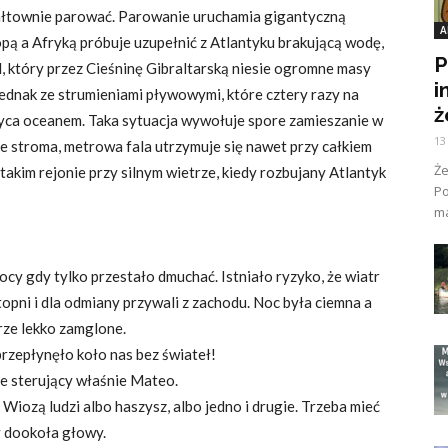
łtownie parować. Parowanie uruchamia gigantyczną
A
pą a Afryką próbuje uzupełnić z Atlantyku brakującą wodę,
P
d, który przez Cieśninę Gibraltarską niesie ogromne masy
i
jednak ze strumieniami pływowymi, które cztery razy na
ż
yca oceanem. Taka sytuacja wywołuje spore zamieszanie w
13
ie stroma, metrowa fala utrzymuje się nawet przy całkiem
Ż
 takim rejonie przy silnym wietrze, kiedy rozbujany Atlantyk
Po
grosze.
ma
ocy gdy tylko przestało dmuchać. Istniało ryzyko, że wiatr
topni i dla odmiany przywali z zachodu. Noc była ciemna a
ze lekko zamglone.
przepłynęło koło nas bez świateł!
e sterujący właśnie Mateo.
Wiozą ludzi albo haszysz, albo jedno i drugie. Trzeba mieć
 dookoła głowy.