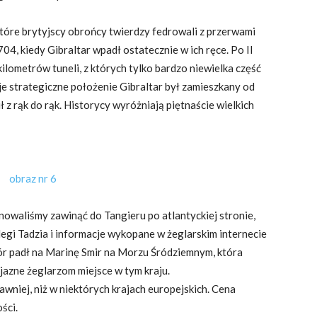
które brytyjscy obrońcy twierdzy fedrowali z przerwami
704, kiedy Gibraltar wpadł ostatecznie w ich ręce. Po II
kilometrów tuneli, z których tylko bardzo niewielka część
je strategiczne położenie Gibraltar był zamieszkany od
 z rąk do rąk. Historycy wyróżniają piętnaście wielkich
owaliśmy zawinąć do Tangieru po atlantyckiej stronie,
legi Tadzia i informacje wykopane w żeglarskim internecie
ór padł na Marinę Smir na Morzu Śródziemnym, która
yjazne żeglarzom miejsce w tym kraju.
niej, niż w niektórych krajach europejskich. Cena
ści.