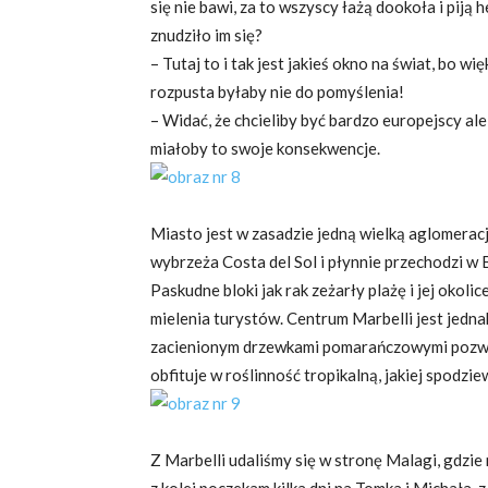
się nie bawi, za to wszyscy łażą dookoła i piją h
znudziło im się?
– Tutaj to i tak jest jakieś okno na świat, bo w
rozpusta byłaby nie do pomyślenia!
– Widać, że chcieliby być bardzo europejscy ale
miałoby to swoje konsekwencje.
Miasto jest w zasadzie jedną wielką aglomeracją
wybrzeża Costa del Sol i płynnie przechodzi w
Paskudne bloki jak rak zeżarły plażę i jej okol
mielenia turystów. Centrum Marbelli jest jed
zacienionym drzewkami pomarańczowymi pozwala
obfituje w roślinność tropikalną, jakiej spodzie
Z Marbelli udaliśmy się w stronę Malagi, gdzie