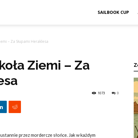
ook.pl
SAILBOOK CUP
iemi – Za Słupami Heraklesa
koła Ziemi – Za
Z
esa
1073
0
ustannie przez mordercze słońce. Jak w każdym