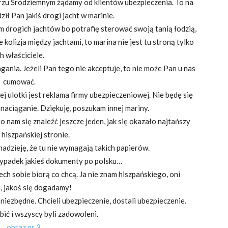
rzu Śródziemnym żądamy od klientów ubezpieczenia. To na
ł Pan jakiś drogi jacht w marinie.
am drogich jachtów bo potrafię sterować swoją tanią łodzią,
 kolizja między jachtami, to marina nie jest tu stroną tylko
ch właściciele.
ania. Jeżeli Pan tego nie akceptuje, to nie może Pan u nas
cumować.
j ulotki jest reklama firmy ubezpieczeniowej. Nie będę się
naciąganie. Dziękuję, poszukam innej mariny.
ło nam się znaleźć jeszcze jeden, jak się okazało najtańszy
 hiszpańskiej stronie.
nadzieję, że tu nie wymagają takich papierów.
ypadek jakieś dokumenty po polsku…
ch sobie biorą co chcą. Ja nie znam hiszpańskiego, oni
, jakoś się dogadamy!
 niezbędne. Chcieli ubezpieczenie, dostali ubezpieczenie.
bić i wszyscy byli zadowoleni.