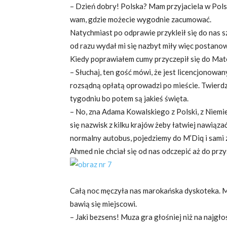
– Dzień dobry! Polska? Mam przyjaciela w Pols
wam, gdzie możecie wygodnie zacumować.
Natychmiast po odprawie przykleił się do nas 
od razu wydał mi się nazbyt miły więc postano
Kiedy poprawiałem cumy przyczepił się do Mat
– Słuchaj, ten gość mówi, że jest licencjonowa
rozsądną opłatą oprowadzi po mieście. Twierdzi
tygodniu bo potem są jakieś święta.
– No, zna Adama Kowalskiego z Polski, z Niemi
się nazwisk z kilku krajów żeby łatwiej nawiąz
normalny autobus, pojedziemy do M’Diq i sami 
Ahmed nie chciał się od nas odczepić aż do pr
Całą noc męczyła nas marokańska dyskoteka. Ma
bawią się miejscowi.
– Jaki bezsens! Muza gra głośniej niż na najgło