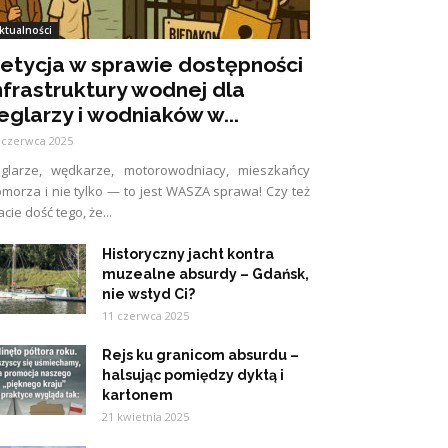
ktualności
etycja w sprawie dostępności
nfrastruktury wodnej dla
eglarzy i wodniaków w...
 czerwca 2025
eglarze, wędkarze, motorowodniacy, mieszkańcy
morza i nie tylko — to jest WASZA sprawa! Czy też
cie dość tego, że...
Historyczny jacht kontra
muzealne absurdy – Gdańsk,
nie wstyd Ci?
11 czerwca 2025
Rejs ku granicom absurdu –
halsując pomiędzy dyktą i
kartonem
21 kwietnia 2025