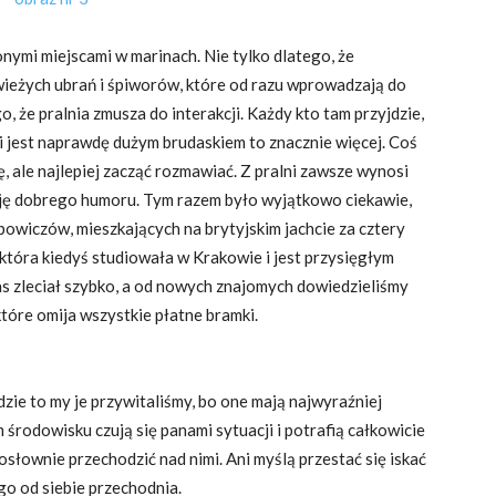
onymi miejscami w marinach. Nie tylko dlatego, że
wieżych ubrań i śpiworów, które od razu wprowadzają do
, że pralnia zmusza do interakcji. Każdy kto tam przyjdzie,
li jest naprawdę dużym brudaskiem to znacznie więcej. Coś
, ale najlepiej zacząć rozmawiać. Z pralni zawsze wynosi
cję dobrego humoru. Tym razem było wyjątkowo ciekawie,
powiczów, mieszkających na brytyjskim jachcie za cztery
 która kiedyś studiowała w Krakowie i jest przysięgłym
as zleciał szybko, a od nowych znajomych dowiedzieliśmy
które omija wszystkie płatne bramki.
zie to my je przywitaliśmy, bo one mają najwyraźniej
środowisku czują się panami sytuacji i potrafią całkowicie
słownie przechodzić nad nimi. Ani myślą przestać się iskać
go od siebie przechodnia.