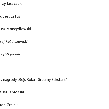
erzy Jaszczuk
ubert Latoś
usz Moczydłowski
zej Rościszewski
rzy Wąsowicz
cy nagrody „Rejs Roku – Srebrny Sekstant”
eusz Jabłoński
non Gralak