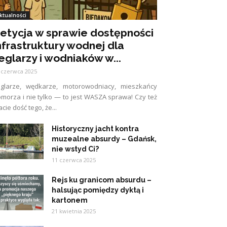
ktualności
etycja w sprawie dostępności
nfrastruktury wodnej dla
eglarzy i wodniaków w...
 czerwca 2025
eglarze, wędkarze, motorowodniacy, mieszkańcy
morza i nie tylko — to jest WASZA sprawa! Czy też
cie dość tego, że...
Historyczny jacht kontra
muzealne absurdy – Gdańsk,
nie wstyd Ci?
11 czerwca 2025
Rejs ku granicom absurdu –
halsując pomiędzy dyktą i
kartonem
21 kwietnia 2025