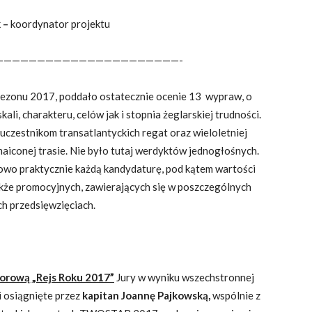
 –
koordynator projektu
——————————————————————-
h sezonu 2017, poddało ostatecznie ocenie 13 wypraw, o
i, charakteru, celów jak i stopnia żeglarskiej trudności.
uczestnikom transatlantyckich regat oraz wieloletniej
maiconej trasie. Nie było tutaj werdyktów jednogłośnych.
wo praktycznie każdą kandydaturę, pod kątem wartości
kże promocyjnych, zawierających się w poszczególnych
ch przedsięwzięciach.
orową „Rejs Roku 2017”
Jury w wyniku wszechstronnej
i osiągnięte przez
kapitan Joannę Pajkowską,
wspólnie z