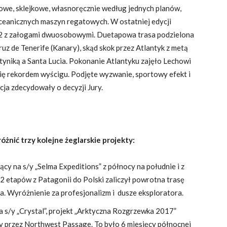
owe, sklejkowe, własnoręcznie według jednych planów,
eanicznych maszyn regatowych. W ostatniej edycji
 2 z załogami dwuosobowymi. Duetapowa trasa podzielona
ruz de Tenerife (Kanary), skąd skok przez Atlantyk z metą
niką a Santa Lucia. Pokonanie Atlantyku zajęło Lechowi
się rekordem wyścigu. Podjęte wyzwanie, sportowy efekt i
ja zdecydowały o decyzji Jury.
żnić trzy kolejne żeglarskie projekty:
y na s/y „Selma Expeditions” z północy na południe i z
etapów z Patagonii do Polski zaliczył powrotna trasę
a. Wyróżnienie za profesjonalizm i dusze eksploratora.
a s/y „Crystal”, projekt „Arktyczna Rozgrzewka 2017”
 przez Northwest Passage. To było 6 miesięcy północnej