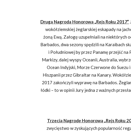
Drugą Nagrodą Honorową „Rejs Roku 2017”
wokółziemskiej żeglarskiej eskapady na jach
żoną Ewą. Załogę uzupełniali na niektórych o
Barbados, dwa sezony spędzili na Karaibach sk
i Południowej by przez Panamę przejść na 
Markizy, dalej wyspy Oceanii, Australia, wybrze
Ocean Indyjski, Morze Czerwone do Suezu i
Hiszpanii przez Gibraltar na Kanary. Wokółzie
2017 zakończyli wyprawę na Barbados. Żeglar
łódki – to w opinii Jury jedna z ważnych prze
Trzecią Nagrodę Honorową „Rejs Roku 2
zwycięstwo w zyskujących popularność regat