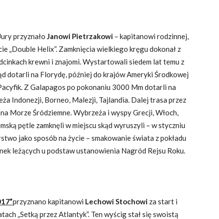
Jury przyznało
Janowi Pietrzakowi
– kapitanowi rodzinnej,
cie „Double Helix”. Zamknięcia wielkiego kręgu dokonał z
dcinkach krewni i znajomi. Wystartowali siedem lat temu z
ąd dotarli na Florydę, później do krajów Ameryki Środkowej
Pacyfik. Z Galapagos po pokonaniu 3000 Mm dotarli na
ża Indonezji, Borneo, Malezji, Tajlandia. Dalej trasa przez
 na Morze Śródziemne. Wybrzeża i wyspy Grecji, Włoch,
mską pętle zamknęli w miejscu skąd wyruszyli – w styczniu
stwo jako sposób na życie – smakowanie świata z pokładu
słanek leżących u podstaw ustanowienia Nagród Rejsu Roku.
017”
przyznano kapitanowi
Lechowi Stochowi
za start i
ach „Setką przez Atlantyk”. Ten wyścig stał się swoistą