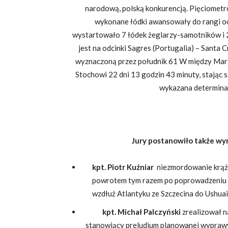
narodową, polską konkurencją. Pięciometr
wykonane łódki awansowały do rangi oc
wystartowało 7 łódek żeglarzy-samotników i
jest na odcinki Sagres (Portugalia) – Santa C
wyznaczoną przez południk 61 W między Marty
Stochowi 22 dni 13 godzin 43 minuty, stając 
wykazana determinac
Jury postanowiło także wyró
kpt. Piotr Kuźniar
niezmordowanie krążąc
powrotem tym razem po poprowadzeniu 2 
wzdłuż Atlantyku ze Szczecina do Ushuai
kpt. Michał Palczyński
zrealizował n
stanowiący preludium planowanej wyprawy