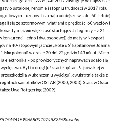
antyckich regatach TWOSTAR 2017 zasługuje na najwyższe
gaty o ustalonej renomie i stopniu trudności w 2017 roku
ogodowych – uznanych za najtrudniejsze w całej 60-letniej
ali się ze sztormowymi wiatrami o prędkości 60 węzłów i
onał tym razem większość startujących żeglarzy – z 21
 (w konkurencji jedno i dwuosobowej) do mety w Newport
ujący na 40-stopowym jachcie „Rote 66” kapitanowie Joanna
01 Mm pokonali w czasie 20 dni 22 godzin i 43 minut. Mimo
odła elektronika – po prowizorycznych naprawach udało się
wycięstwo. Był to drugi już start kapitan Pajkowskiej w
 przeszkodziła w ukończeniu wyścigu), dwukrotnie także z
 regatach samotników OSTAR (2000, 2003). Start w Ostar
j także Uwe Rottgering (2009).
88794961990668007074582598o.webp