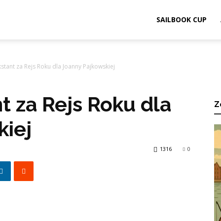
ook.pl
SAILBOOK CUP
stant za Rejs Roku dla Joanny Pajkowskiej
t za Rejs Roku dla
Z
kiej
1316
0