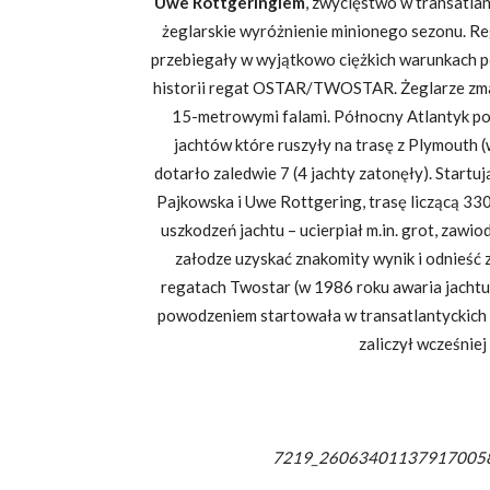
Uwe Rottgeringiem
, zwycięstwo w transatl
żeglarskie wyróżnienie minionego sezonu. Re
przebiegały w wyjątkowo ciężkich warunkach p
historii regat OSTAR/TWOSTAR. Żeglarze zmag
15-metrowymi falami. Północny Atlantyk pok
jachtów które ruszyły na trasę z Plymouth
dotarło zaledwie 7 (4 jachty zatonęły). Start
Pajkowska i Uwe Rottgering, trasę liczącą 33
uszkodzeń jachtu – ucierpiał m.in. grot, zawi
załodze uzyskać znakomity wynik i odnieść z
regatach Twostar (w 1986 roku awaria jachtu
powodzeniem startowała w transatlantyckich
zaliczył wcześnie
7219_26063401137917005