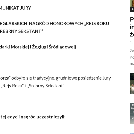
MUNIKAT JURY
A
P
EGLARSKICH NAGRÓD HONOROWYCH „REJS ROKU
i
„SREBRNY SEKSTANT”
ż
13
arki Morskiej i Żeglugi Śródlądowej)
Ż
Po
ma
morza” odbyło się tradycyjne, grudniowe posiedzenie Jury
ejs Roku” i „Srebrny Sekstant”.
ej edycji nagród uczestniczyli: