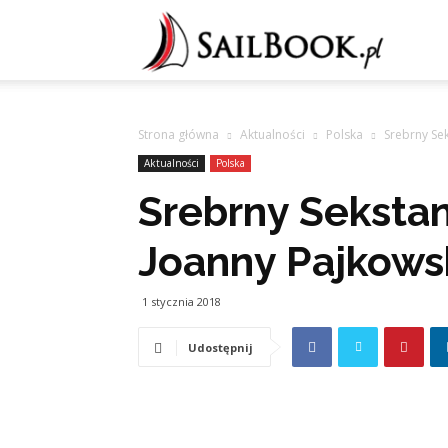
Sailb
Strona główna
Aktualności
Polska
Srebrny Sek
Aktualności
Polska
Srebrny Sekstan
Joanny Pajkows
1 stycznia 2018
Udostępnij