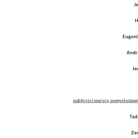
J
H
Eugeni
Andr
Je
publicyści morscy, pomysłodaw
Tad
Ze