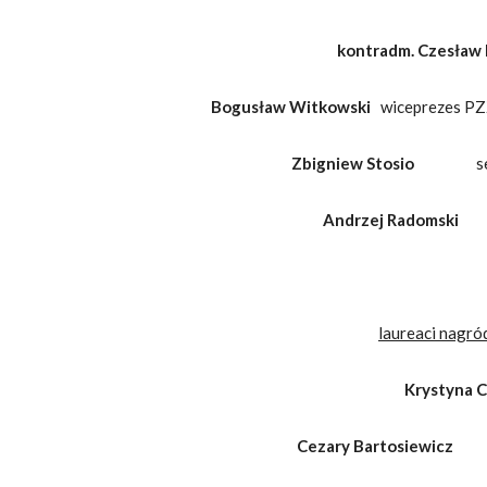
kontradm. Czesław
Bogusław Witkowski
wiceprezes PZŻ
Zbigniew Stosio
s
Andrzej Radomski
prz
laureaci nagród
Krystyna C
Cezary Bartosiewic