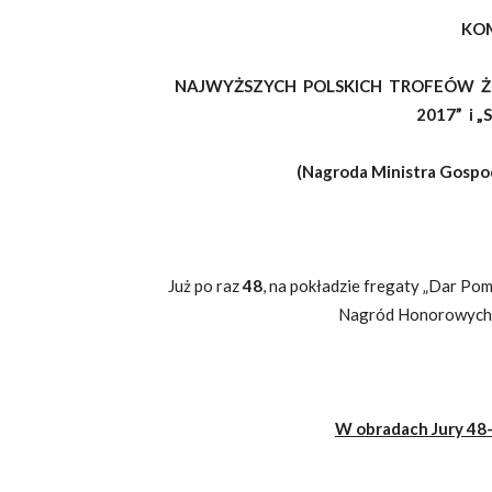
KO
NAJWYŻSZYCH POLSKICH TROFEÓW Ż
2017” i 
(Nagroda Ministra Gospod
Już po raz
48
, na pokładzie fregaty „Dar Po
Nagród Honorowych „R
W obradach Jury 48-t