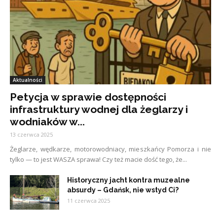
Aktualności
Petycja w sprawie dostępności
infrastruktury wodnej dla żeglarzy i
wodniaków w...
13 czerwca 2025
Żeglarze, wędkarze, motorowodniacy, mieszkańcy Pomorza i nie
tylko — to jest WASZA sprawa! Czy też macie dość tego, że...
Historyczny jacht kontra muzealne
absurdy – Gdańsk, nie wstyd Ci?
11 czerwca 2025