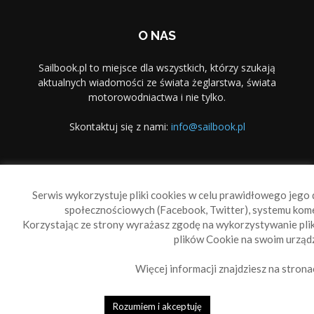
O NAS
Sailbook.pl to miejsce dla wszystkich, którzy szukają
aktualnych wiadomości ze świata żeglarstwa, świata
motorowodniactwa i nie tylko.
Skontaktuj się z nami:
info@sailbook.pl
PODĄŻAJ ZA NAMI
Serwis wykorzystuje pliki cookies w celu prawidłowego jego d
społecznościowych (Facebook, Twitter), systemu kom
Korzystając ze strony wyrażasz zgodę na wykorzystywanie pl
plików Cookie na swoim urządz
Więcej informacji znajdziesz na strona
Sailbook Cup
O nas
Reklama
Polityka prywatności
Polityka Cookie
Rozumiem i akceptuję
© 2010-2019 Sailbook.pl