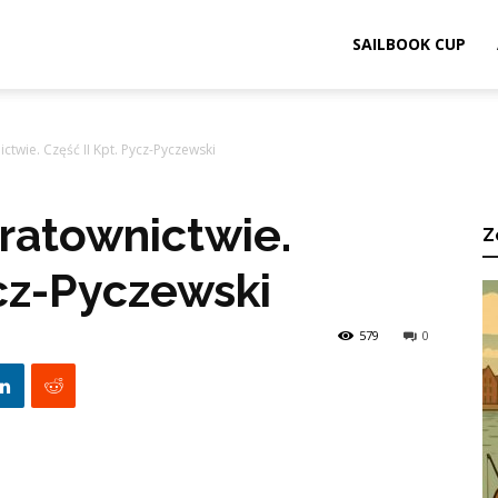
ook.pl
SAILBOOK CUP
ctwie. Część II Kpt. Pycz-Pyczewski
ratownictwie.
Z
ycz-Pyczewski
579
0