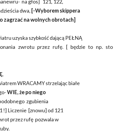
 manewru- na głos] 121, 122,
adzieścia dwa,
[-Wyborem skippera
go zagrzać na wolnych obrotach]
atru uzyska szybkość dającą PEŁNĄ
a zwrotu przez rufę. [ będzie to np. sto
Ę
,
wiatrem WRACAMY strzelając białe
go-
WIE, że po niego
dopodobnego zgubienia
 !] Liczenie [znowu] od 121
 zwrot przez rufę pozwala w
guby.