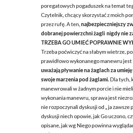
poregatowych pogaduszek na temat tego
Czytelnik, chcący skorzystać z moich 
przez rufę. A ten,
najbezpieczniejszy z
dobranej powierzchni żagli nigdy nie 
TRZEBA GO UMIEĆ POPRAWNIE WY
Trzeba poćwiczyć na słabym wietrze, pot
prawidłowo wykonanego manewru jest
uważają pływanie na żaglach za umieję
swoje marzenia pod żaglami.
Dla tych, 
manewrowali w żadnym porcie i nie miel
wykonania manewru, sprawa jest niezrozu
nie rozpoczynali dyskusji od „ ja zawsze pa
dyskusji niech opowie, jak Go uczono, 
opisane, jak wg Niego powinna wygląda