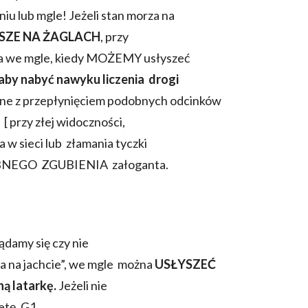
iu lub mgle! Jeżeli stan morza na
ZE NA ŻAGLACH
, przy
za we mgle, kiedy MOŻEMY usłyszeć
by nabyć nawyku liczenia drogi
zne z przepłynięciem podobnych odcinków
 [ przy złej widoczności,
 w sieci lub złamania tyczki
BNEGO ZGUBIENIA załoganta.
ądamy się czy nie
a na jachcie”, we mgle można
USŁYSZEĆ
ą latarkę.
Jeżeli nie
tę. G1