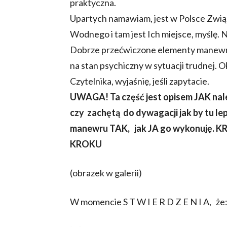
praktyczna.
Upartych namawiam, jest w Polsce Zwi
Wodnego i tam jest Ich miejsce, myślę. 
Dobrze przećwiczone elementy manewr
na stan psychiczny w sytuacji trudnej. O
Czytelnika, wyjaśnię, jeśli zapytacie.
UWAGA! Ta część jest opisem JAK nale
czy zachętą do dywagacji jak by tu lep
manewru TAK, jak JA go wykonuję. 
KROKU
(obrazek w galerii)
W momencie S T W I E R D Z E N I A, że