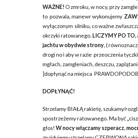
WAŻNE!
O zmroku, w nocy, przy zamglen
to pozwala, manewr wykonujemy
ZAWS
wyłączonym silniku, co ważne zwłaszc
okrzyki ratowanego.
LICZYMY PO TO, a
jachtu w obydwie strony
, ( równoznac
drogi no i aby w razie przeoczenia tyczki
mgłach, zamgleniach, deszczu, zaplątania
]dopłynąć na miejsca PRAWDOPODO
DOPŁYNĄĆ!
Strzelamy BIAŁĄ rakietę, szukamy/rozgl
spostrzeżemy ratowanego. Ma być „cisz
głos!
W nocy włączamy szperacz, mocn
znajdujemy strzelamy CZERWONĄ rakie