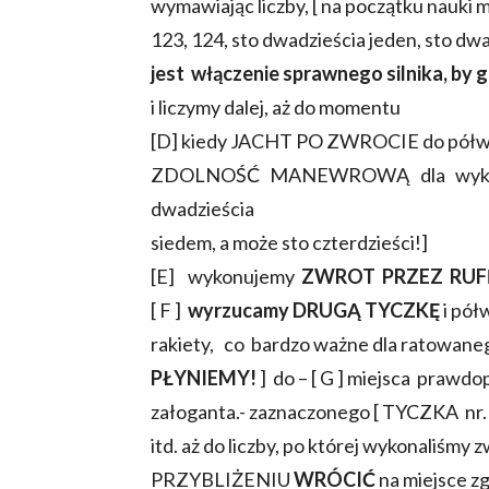
wymawiając liczby, [ na początku nauki
123, 124, sto dwadzieścia jeden, sto dw
jest włączenie sprawnego silnika, by 
i liczymy dalej, aż do momentu
[D] kiedy JACHT PO ZWROCIE do półwi
ZDOLNOŚĆ MANEWROWĄ dla wykonani
dwadzieścia
siedem, a może sto czterdzieści!]
[E] wykonujemy
ZWROT PRZEZ RUF
[ F ]
wyrzucamy DRUGĄ TYCZKĘ
i pół
rakiety, co bardzo ważne dla ratowane
PŁYNIEMY!
] do – [ G ] miejsca praw
załoganta.- zaznaczonego [ TYCZKA nr.1
itd. aż do liczby, po której wykonaliśmy
PRZYBLIŻENIU
WRÓCIĆ
na miejsce z