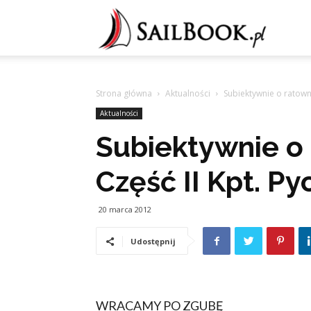
Sailb
Strona główna
Aktualności
Subiektywnie o ratowni
Aktualności
Subiektywnie o 
Część II Kpt. P
20 marca 2012
Udostępnij
WRACAMY PO ZGUBĘ