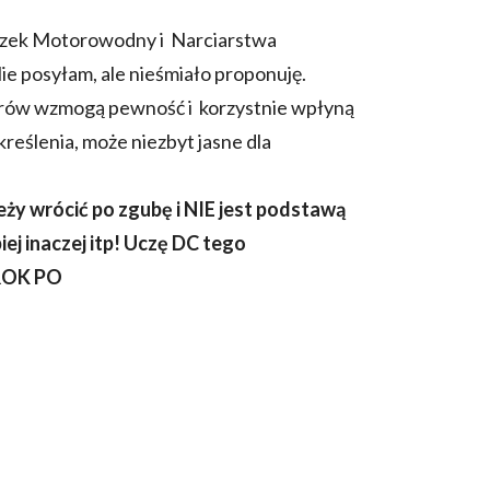
ązek Motorowodny i Narciarstwa
Nie posyłam, ale nieśmiało proponuję.
ów wzmogą pewność i korzystnie wpłyną
kreślenia, może niezbyt jasne dla
ży wrócić po zgubę i NIE jest podstawą
iej inaczej itp! Uczę DC tego
KROK PO
: