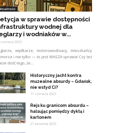
ktualności
etycja w sprawie dostępności
nfrastruktury wodnej dla
eglarzy i wodniaków w...
 czerwca 2025
eglarze, wędkarze, motorowodniacy, mieszkańcy
morza i nie tylko — to jest WASZA sprawa! Czy też
cie dość tego, że...
Historyczny jacht kontra
muzealne absurdy – Gdańsk,
nie wstyd Ci?
11 czerwca 2025
Rejs ku granicom absurdu –
halsując pomiędzy dyktą i
kartonem
21 kwietnia 2025