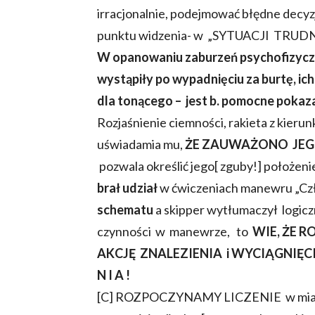
irracjonalnie, podejmować błędne decyzj
punktu widzenia- w „SYTUACJI TRUD
W opanowaniu zaburzeń psychofizy
wystąpiły po wypadnięciu za burtę, ic
dla tonącego – jest b. pomocne pok
Rozjaśnienie ciemności, rakieta z kierun
uświadamia mu,
ŻE ZAUWAŻONO JEG
pozwala określić jego[ zguby!] położeni
brał udział
w ćwiczeniach manewru „Czł
schematu
a skipper wytłumaczył logic
czynności w manewrze, to
WIE, ŻE 
AKCJĘ ZNALEZIENIA i WYCIĄGNIĘCIA
N I A !
[C] ROZPOCZYNAMY LICZENIE w miarę