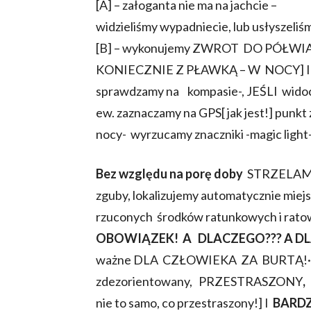
[A] – załoganta nie ma na jachcie –
widzieliśmy wypadniecie, lub usłyszeliśm
[B] – wykonujemy ZWROT DO PÓŁW
KONIECZNIE Z PŁAWKĄ – W NOCY] 
sprawdzamy na kompasie-, JEŚLI wido
ew. zaznaczamy na GPS[ jak jest!] punkt
nocy- wyrzucamy znaczniki -magic light-, 
Bez względu na porę doby
STRZELAMY 
zguby, lokalizujemy automatycznie miej
rzuconych środków ratunkowych i rat
OBOWIĄZEK! A DLACZEGO??? A DL
ważne DLA CZŁOWIEKA ZA BURTĄ!·W t
zdezorientowany, PRZESTRASZONY
,
nie to samo, co przestraszony!] I
BARD