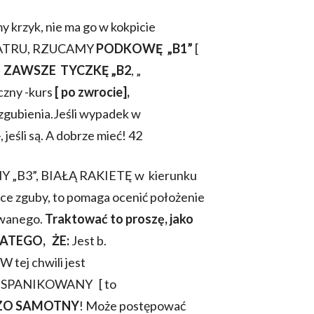
y krzyk, nie ma go w kokpicie
IATRU, RZUCAMY
PODKOWĘ „B1”
[
I
ZAWSZE TYCZKĘ „B2
, „
czny -kurs
[ po zwrocie],
 zgubienia.Jeśli wypadek w
jeśli są. A dobrze mieć! 42
„B3”, BIAŁĄ RAKIETĘ w kierunku
sce zguby, to pomaga ocenić położenie
owanego.
Traktować to proszę, jako
ATEGO, ŻE:
Jest b.
ej chwili jest
SPANIKOWANY [ to
ZO SAMOTNY
! Może postępować