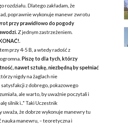
 rozdziału. Dlatego zakładam, że
porad, poprawnie wykonuje manewr zwrotu
wrot przy prawidłowo do pogody
zawodzi.
Z jednym zastrzeżeniem.
KONAĆ!.
em przy 4-5 B, a wtedy radość z
 ogromna.
Piszę to dla tych, którzy
tność, nawet sztukę, niezbędną by spełniać
którzy nigdy na żaglach nie
i satysfakcji z dobrego, pokazowego
miała, ale warto, by uważnie poczytali i
lę silnik i..” Taki Uczestnik
czy uważa, że dobrze wykonuje manewry tu
ć nauka manewru, – teoretyczna i