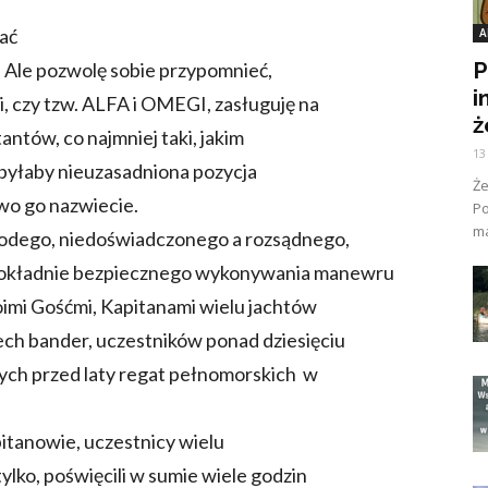
ać
A
P
. Ale pozwolę sobie przypomnieć,
i
i, czy tzw. ALFA i OMEGI, zasługuję na
ż
tów, co najmniej taki, jakim
13
 byłaby nieuzasadniona pozycja
Ż
wo go nazwiecie.
Po
ma
młodego, niedoświadczonego a rozsądnego,
 dokładnie bezpiecznego wykonywania manewru
oimi Gośćmi, Kapitanami wielu jachtów
ch bander, uczestników ponad dziesięciu
h przed laty regat pełnomorskich w
pitanowie, uczestnicy wielu
tylko, poświęcili w sumie wiele godzin