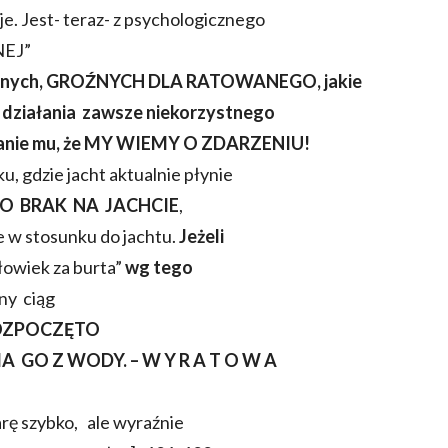
e. Jest- teraz- z psychologicznego
NEJ”
cznych, GROŹNYCH DLA RATOWANEGO, jakie
h działania zawsze niekorzystnego
azanie mu, że MY WIEMY O ZDARZENIU!
ku, gdzie jacht aktualnie płynie
O BRAK NA JACHCIE
,
e w stosunku do jachtu.
Jeżeli
owiek za burta”
wg tego
zny ciąg
ROZPOCZĘTO
 GO Z WODY. – W Y R A T O W A
 szybko, ale wyraźnie