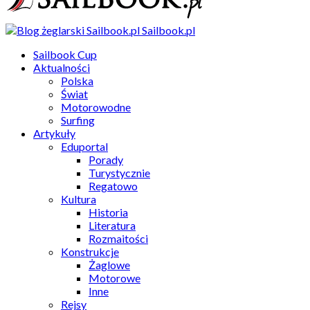
Sailbook.pl
Sailbook Cup
Aktualności
Polska
Świat
Motorowodne
Surfing
Artykuły
Eduportal
Porady
Turystycznie
Regatowo
Kultura
Historia
Literatura
Rozmaitości
Konstrukcje
Żaglowe
Motorowe
Inne
Rejsy