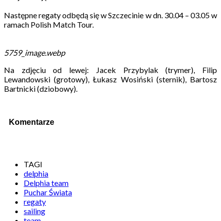
Następne regaty odbędą się w Szczecinie w dn. 30.04 – 03.05 w
ramach Polish Match Tour.
5759_image.webp
Na zdjęciu od
lewej: Jacek Przybylak (trymer), Filip
Lewandowski (grotowy), Łukasz Wosiński (sternik), Bartosz
Bartnicki (dziobowy).
Komentarze
TAGI
delphia
Delphia team
Puchar Świata
regaty
sailing
team