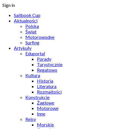
Sign in
Sailbook Cup
Aktualności
Polska
Świat
Motorowodne
Surfing
Artykuły
Eduportal
Porady
Turystycznie
Regatowo
Kultura
Historia
Literatura
Rozmaitości
Konstrukcje
Żaglowe
Motorowe
Inne
Rejsy
Morskie