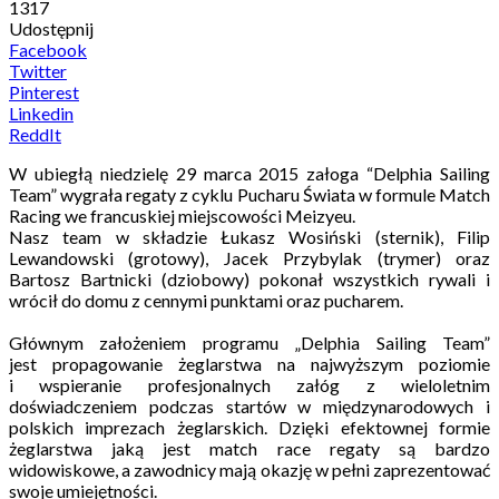
1317
Udostępnij
Facebook
Twitter
Pinterest
Linkedin
ReddIt
W ubiegłą niedzielę 29 marca 2015 załoga “Delphia Sailing
Team” wygrała regaty z cyklu Pucharu Świata w formule Match
Racing we francuskiej miejscowości Meizyeu.
Nasz team w składzie Łukasz Wosiński (sternik), Filip
Lewandowski (grotowy), Jacek Przybylak (trymer) oraz
Bartosz Bartnicki (dziobowy) pokonał wszystkich rywali i
wrócił do domu z cennymi punktami oraz pucharem.
Głównym założeniem programu „Delphia Sailing Team”
jest
propagowanie żeglarstwa na najwyższym poziomie
i wspieranie profesjonalnych załóg z wieloletnim
doświadczeniem podczas startów w międzynarodowych i
polskich imprezach żeglarskich. Dzięki efektownej formie
żeglarstwa jaką jest match race regaty są bardzo
widowiskowe, a zawodnicy mają okazję w pełni zaprezentować
swoje umiejętności.