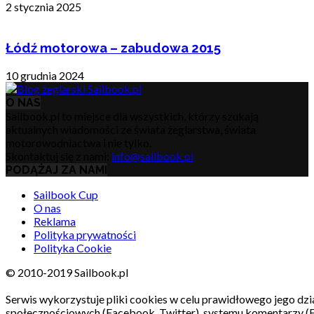
2 stycznia 2025
Łódź motorowa – zabudowa 2015
10 grudnia 2024
O NAS
Sailbook.pl to miejsce dla wszystkich, którzy szukają
aktualnych wiadomości ze świata żeglarstwa, świata
motorowodniactwa i nie tylko.
Skontaktuj się z nami:
info@sailbook.pl
PODĄŻAJ ZA NAMI
Sailbook Cup
O nas
Reklama
Polityka prywatności
Polityka Cookie
© 2010-2019 Sailbook.pl
Serwis wykorzystuje pliki cookies w celu prawidłowego jego dzia
społecznościowych (Facebook, Twitter), systemu komentarzy (