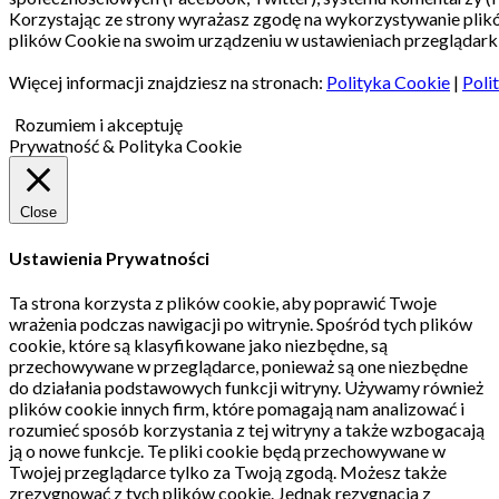
Korzystając ze strony wyrażasz zgodę na wykorzystywanie pli
plików Cookie na swoim urządzeniu w ustawieniach przeglądarki
Więcej informacji znajdziesz na stronach:
Polityka Cookie
|
Poli
Rozumiem i akceptuję
Prywatność & Polityka Cookie
Close
Ustawienia Prywatności
Ta strona korzysta z plików cookie, aby poprawić Twoje
wrażenia podczas nawigacji po witrynie.
Spośród tych plików
cookie, które są klasyfikowane jako niezbędne, są
przechowywane w przeglądarce, ponieważ są one niezbędne
do działania podstawowych funkcji witryny.
Używamy również
plików cookie innych firm, które pomagają nam analizować i
rozumieć sposób korzystania z tej witryny a także wzbogacają
ją o nowe funkcje.
Te pliki cookie będą przechowywane w
Twojej przeglądarce tylko za Twoją zgodą.
Możesz także
zrezygnować z tych plików cookie.
Jednak rezygnacja z