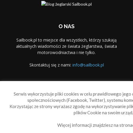
O NAS
Sailbook.pl to miejsce dla wszystkich, którzy szukają
aktualnych wiadomości ze świata żeglarstwa, świata
motorowodniactwa i nie tylko.
Skontaktuj się z nami:
info@sailbook.pl
PODĄŻAJ ZA NAMI
Serwis wykorzystuje pliki cookies w celu prawidłowego jego d
społecznościowych (Facebook, Twitter), systemu kom
Korzystając ze strony wyrażasz zgodę na wykorzystywanie pl
plików Cookie na swoim urządz
Więcej informacji znajdziesz na strona
Sailbook Cup
O nas
Reklama
Polityka prywatności