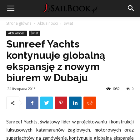
Strona główna
Aktualności
Świat
Aktualności
Świat
Sunreef Yachts
kontynuuje globalną
ekspansję z nowym
biurem w Dubaju
24 listopada 2013
1032
0
Sunreef Yachts, światowy lider w projektowaniu i konstrukcji
luksusowych katamaranów żaglowych, motorowych oraz
superjachtów na zamówienie, kontynuuje globalną ekspansję