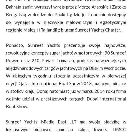
Bahrain zanim wyruszył w rejs przez Morze Arabskie i Zatokę
Bengalską w drodze do Phuket gdzie jest obecnie dostępny
do wynajęcia w niezwykle malowniczym i egzotycznym
regionie Malezji i Tajlandii z biurem
Sunreef Yachts Charter
.
Ponadto, Sunreef Yachts prezentuje swoje najnowsze,
rewolucyjne koncepty super jachtów motorowych:
90 Sunreef
Power
oraz
210 Power Trimaran
, podczas najważniejszych
międzynarodowych targów jachtowych na Bliskim Wschodzie.
W ubiegłym tygodniu stocznia uczestniczyła w pierwszej
edycji Qatar International Boat Show 2013, mającym miejsce
w stolicy kraju, Doha; natomiast już w marcu 2014 roku firma
weźmie udział w prestiżowych targach Dubai International
Boat Show.
Sunreef Yachts Middle East JLT ma swoją siedzibę w
luksusowym biurowcu Jumeirah Lakes Towers; DMCC