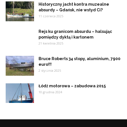
Historyczny jacht kontra muzealne
absurdy – Gdańsk, nie wstyd Ci?
11 czerwca 2025
Rejs ku granicom absurdu – halsując
pomiędzy dyktą i kartonem
21 kwietnia 2025
Bruce Roberts 34 stopy, aluminium, 7900
euro!!!
2 stycznia 2025
Łódź motorowa – zabudowa 2015
10 grudnia 2024