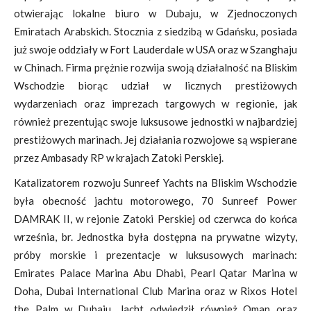
otwierając lokalne biuro w Dubaju, w Zjednoczonych
Emiratach Arabskich. Stocznia z siedzibą w Gdańsku, posiada
już swoje oddziały w Fort Lauderdale w USA oraz w Szanghaju
w Chinach. Firma prężnie rozwija swoją działalność na Bliskim
Wschodzie biorąc udział w licznych prestiżowych
wydarzeniach oraz imprezach targowych w regionie, jak
również prezentując swoje luksusowe jednostki w najbardziej
prestiżowych marinach. Jej działania rozwojowe są wspierane
przez Ambasady RP w krajach Zatoki Perskiej.
Katalizatorem rozwoju Sunreef Yachts na Bliskim Wschodzie
była obecność jachtu motorowego,
70 Sunreef Power
DAMRAK II
, w rejonie Zatoki Perskiej od czerwca do końca
września, br. Jednostka była dostępna na prywatne wizyty,
próby morskie i prezentacje w luksusowych marinach:
Emirates Palace Marina Abu Dhabi, Pearl Qatar Marina w
Doha, Dubai International Club Marina oraz w Rixos Hotel
the Palm w Dubaju. Jacht odwiedził również Oman oraz