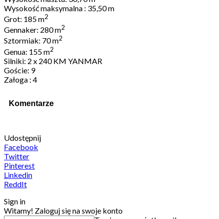
Wysokość maksymalna : 35,50 m
2
Grot: 185 m
2
Gennaker: 280 m
2
Sztormiak: 70 m
2
Genua: 155 m
Silniki: 2 x 240 KM YANMAR
Goście: 9
Załoga : 4
Komentarze
Udostępnij
Facebook
Twitter
Pinterest
Linkedin
ReddIt
Sign in
Witamy! Zaloguj się na swoje konto