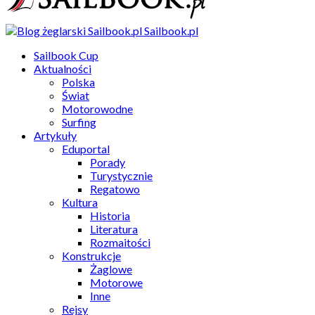
Sailbook.pl
Sailbook Cup
Aktualności
Polska
Świat
Motorowodne
Surfing
Artykuły
Eduportal
Porady
Turystycznie
Regatowo
Kultura
Historia
Literatura
Rozmaitości
Konstrukcje
Żaglowe
Motorowe
Inne
Rejsy