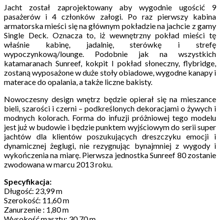
Jacht został zaprojektowany aby wygodnie ugościć 9
pasażerów i 4 członków załogi. Po raz pierwszy kabina
armatorska mieści się na głównym pokładzie na jachcie z gamy
Single Deck. Oznacza to, iż wewnętrzny pokład mieści tę
właśnie kabinę, jadalnię, sterówkę i strefę
wypoczynkową/lounge. Podobnie jak na wszystkich
katamaranach Sunreef, kokpit I pokład słoneczny, flybridge,
zostaną wyposażone w duże stoły obiadowe, wygodne kanapy i
materace do opalania, a także liczne bakisty.
Nowoczesny design wnętrz będzie opierał się na mieszance
bieli, szarości i czerni – podkreślonych dekoracjami o żywych i
modnych kolorach. Forma do infuzji próżniowej tego modelu
jest już w budowie i będzie punktem wyjściowym do serii super
jachtów dla klientów poszukujących dreszczyku emocji i
dynamicznej żeglugi, nie rezygnując bynajmniej z wygody i
wykończenia na miarę. Pierwsza jednostka Sunreef 80 zostanie
zwodowana w marcu 2013 roku.
Specyfikacja:
Długość: 23,99 m
Szerokość: 11,60 m
Zanurzenie : 1,80 m
Wysokość masztu: 30,70 m