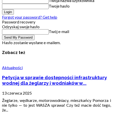
Twoja nazwa użytkownika
Twoje hasło
Forgot your password? Get help
Password recovery
Odzyskaj swoje hasło
Twój e-mail
Hasło zostanie wysłane e-mailem.
Zobacz też
Aktualności
Petycja w sprawie dostępności infrastruktury
wodnej dla żeglarzy i wodniaków w...
13 czerwca 2025
Żeglarze, wędkarze, motorowodniacy, mieszkańcy Pomorza i
nie tylko — to jest WASZA sprawa! Czy też macie dość tego,
że...