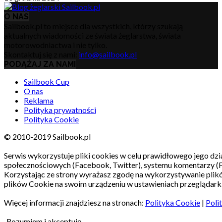
O NAS
Sailbook.pl to miejsce dla wszystkich, którzy szukają
aktualnych wiadomości ze świata żeglarstwa, świata
motorowodniactwa i nie tylko.
Skontaktuj się z nami:
info@sailbook.pl
PODĄŻAJ ZA NAMI
Sailbook Cup
O nas
Reklama
Polityka prywatności
Polityka Cookie
© 2010-2019 Sailbook.pl
Serwis wykorzystuje pliki cookies w celu prawidłowego jego dzia
społecznościowych (Facebook, Twitter), systemu komentarzy (
Korzystając ze strony wyrażasz zgodę na wykorzystywanie pli
plików Cookie na swoim urządzeniu w ustawieniach przeglądarki
Więcej informacji znajdziesz na stronach:
Polityka Cookie
|
Poli
Rozumiem i akceptuję