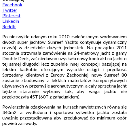
Facebook
Twitter
Pinterest
Linkedin
ReddIt
Po niezwykle udanym roku 2010 zwieńczonym wodowaniem
dwóch super jachtów, Sunreef Yachts kontynuuje dynamiczny
rozwój w dziedzinie dużych jednostek. Na początku 2011
stocznia otrzymała zamówienie na 24-metrowy jacht z gamy
Double Deck, zaś niedawno uzyskała nowy kontrakt na jacht o
tej samej długości lecz zupełnie innej koncepcji bazującej na
lekkim kadłubie oferującym wysokie osiągi i prędkość.
Sprzedany klientowi z Europy Zachodniej, nowy Sunreef 80
zostanie zbudowany z lekkich materiałów kompozytowych
używanych w przemyśle aeronautycznym, a cały sprzęt na jacht
będzie starannie wybrany tak, aby waga jachtu nie
przekroczyła 45T (60T z załadunkiem).
Powierzchnia ożaglowania na kursach nawietrznych równa się
340m2, a wydłużona i sportowa sylwetka jachtu została
uważnie przestudiowana aby zredukować do minimum opór
powietrza i wody.