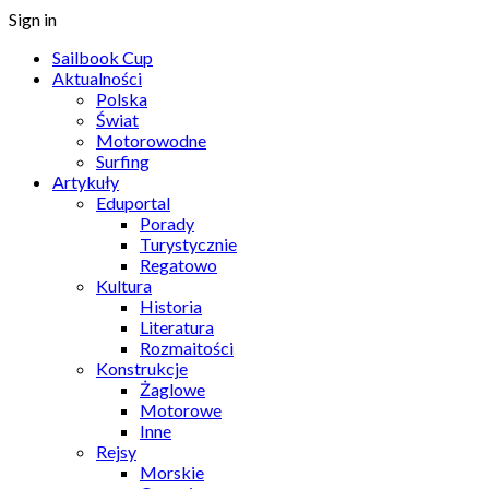
Sign in
Sailbook Cup
Aktualności
Polska
Świat
Motorowodne
Surfing
Artykuły
Eduportal
Porady
Turystycznie
Regatowo
Kultura
Historia
Literatura
Rozmaitości
Konstrukcje
Żaglowe
Motorowe
Inne
Rejsy
Morskie