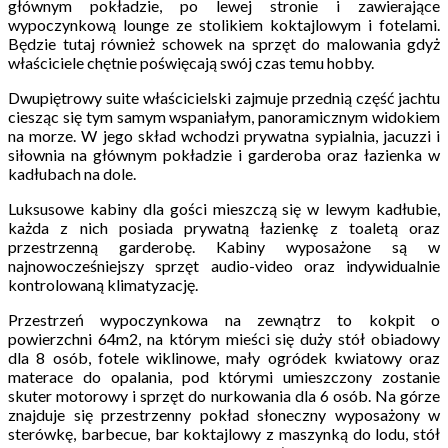
głównym pokładzie, po lewej stronie i zawierające
wypoczynkową lounge ze stolikiem koktajlowym i fotelami.
Będzie tutaj również schowek na sprzęt do malowania gdyż
właściciele chętnie poświęcają swój czas temu hobby.
Dwupiętrowy suite właścicielski zajmuje przednią część jachtu
ciesząc się tym samym wspaniałym, panoramicznym widokiem
na morze. W jego skład wchodzi prywatna sypialnia, jacuzzi i
siłownia na głównym pokładzie i garderoba oraz łazienka w
kadłubach na dole.
Luksusowe kabiny dla gości mieszczą się w lewym kadłubie,
każda z nich posiada prywatną łazienkę z toaletą oraz
przestrzenną garderobę. Kabiny wyposażone są w
najnowocześniejszy sprzęt audio-video oraz indywidualnie
kontrolowaną klimatyzację.
Przestrzeń wypoczynkowa na zewnątrz to kokpit o
powierzchni 64m2, na którym mieści się duży stół obiadowy
dla 8 osób, fotele wiklinowe, mały ogródek kwiatowy oraz
materace do opalania, pod którymi umieszczony zostanie
skuter motorowy i sprzęt do nurkowania dla 6 osób. Na górze
znajduje się przestrzenny pokład słoneczny wyposażony w
sterówkę, barbecue, bar koktajlowy z maszynką do lodu, stół