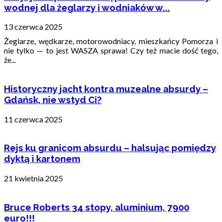
wodnej dla żeglarzy i wodniaków w...
13 czerwca 2025
Żeglarze, wędkarze, motorowodniacy, mieszkańcy Pomorza i
nie tylko — to jest WASZA sprawa! Czy też macie dość tego,
że...
Historyczny jacht kontra muzealne absurdy –
Gdańsk, nie wstyd Ci?
11 czerwca 2025
Rejs ku granicom absurdu – halsując pomiędzy
dyktą i kartonem
21 kwietnia 2025
Bruce Roberts 34 stopy, aluminium, 7900
euro!!!