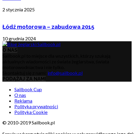
2 stycznia 2025
Łódź motorowa – zabudowa 2015
10 grudnia 2024
O NAS
Sailbook.pl to miejsce dla wszystkich, którzy szukają
aktualnych wiadomości ze świata żeglarstwa, świata
motorowodniactwa i nie tylko.
Skontaktuj się z nami:
info@sailbook.pl
PODĄŻAJ ZA NAMI
Sailbook Cup
O nas
Reklama
Polityka prywatności
Polityka Cookie
© 2010-2019 Sailbook.pl
Serwis wykorzystuje pliki cookies w celu prawidłowego jego dzia