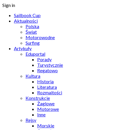
Sign in
Sailbook Cup
Aktualności
Polska
Świat
Motorowodne
Surfing
Artykuły
Eduportal
Porady
Turystycznie
Regatowo
Kultura
Historia
Literatura
Rozmaitości
Konstrukcje
Żaglowe
Motorowe
Inne
Rejsy
Morskie