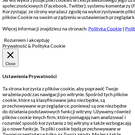
społecznościowych (Facebook, Twitter), systemu komentarzy (
Korzystając ze strony wyrażasz zgodę na wykorzystywanie pli
plików Cookie na swoim urządzeniu w ustawieniach przeglądarki
Więcej informacji znajdziesz na stronach:
Polityka Cookie
|
Poli
Rozumiem i akceptuję
Prywatność & Polityka Cookie
Close
Ustawienia Prywatności
Ta strona korzysta z plików cookie, aby poprawić Twoje
wrażenia podczas nawigacji po witrynie.
Spośród tych plików
cookie, które są klasyfikowane jako niezbędne, są
przechowywane w przeglądarce, ponieważ są one niezbędne
do działania podstawowych funkcji witryny.
Używamy również
plików cookie innych firm, które pomagają nam analizować i
rozumieć sposób korzystania z tej witryny a także wzbogacają
ją o nowe funkcje.
Te pliki cookie będą przechowywane w
Twojej przeglądarce tylko za Twoją zgodą.
Możesz także