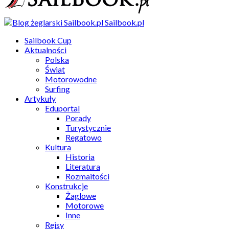
Sailbook.pl
Sailbook Cup
Aktualności
Polska
Świat
Motorowodne
Surfing
Artykuły
Eduportal
Porady
Turystycznie
Regatowo
Kultura
Historia
Literatura
Rozmaitości
Konstrukcje
Żaglowe
Motorowe
Inne
Rejsy