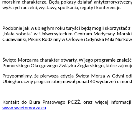
morskim charakterze. Będą pokazy działań antyterrorystyczn
wyższych uczelni, wystawy, spotkania, regaty i konferencje.
Podobnie jak w ubiegłym roku turyści będą mogli skorzystać z
„biała sobota” w Uniwersyteckim Centrum Medycyny Morskiej 
Cudawianki, Piknik Rodzinny w Orłowie i Gdyńska Mila Nurkow
Święto Morza ma charakter otwarty. W jego programie znaleźć 
Pomorskiego Okręgowego Związku Żeglarskiego, które zajmuje 
Przypomnijmy, że pierwsza edycja Święta Morza w Gdyni odby
Ubiegłoroczny program obejmował ponad 40 wydarzeń o mors
Kontakt do Biura Prasowego POZŻ, oraz więcej informacji 
www.swietomorza.eu
.