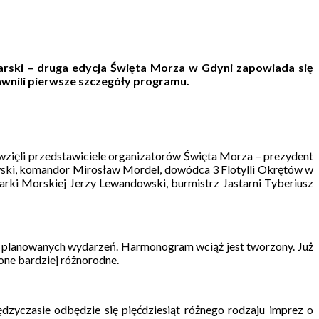
ciarski – druga edycja Święta Morza w Gdyni zapowiada się
jawnili pierwsze szczegóły programu.
zięli przedstawiciele organizatorów Święta Morza – prezydent
owski, komandor Mirosław Mordel, dowódca 3 Flotylli Okrętów w
rki Morskiej Jerzy Lewandowski, burmistrz Jastarni Tyberiusz
ły planowanych wydarzeń. Harmonogram wciąż jest tworzony. Już
one bardziej różnorodne.
yczasie odbędzie się pięćdziesiąt różnego rodzaju imprez o