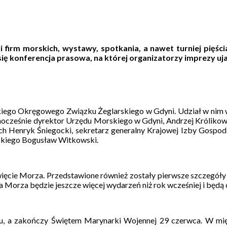
 i firm morskich, wystawy, spotkania, a nawet turniej pięś
ła się konferencja prasowa, na której organizatorzy imprezy u
skiego Okręgowego Związku Żeglarskiego w Gdyni. Udział w nim w
jednocześnie dyrektor Urzędu Morskiego w Gdyni, Andrzej Królik
h Henryk Śniegocki, sekretarz generalny Krajowej Izby Gospoda
skiego Bogusław Witkowski.
Święcie Morza. Przedstawione również zostały pierwsze szczegó
 Morza będzie jeszcze więcej wydarzeń niż rok wcześniej i będą 
u, a zakończy Świętem Marynarki Wojennej 29 czerwca. W międz