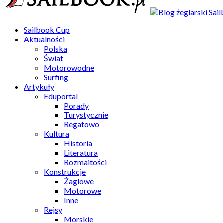
Sailbook Cup
Aktualności
Polska
Świat
Motorowodne
Surfing
Artykuły
Eduportal
Porady
Turystycznie
Regatowo
Kultura
Historia
Literatura
Rozmaitości
Konstrukcje
Żaglowe
Motorowe
Inne
Rejsy
Morskie