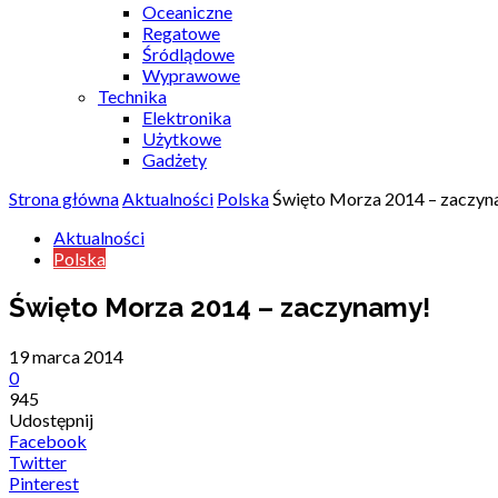
Oceaniczne
Regatowe
Śródlądowe
Wyprawowe
Technika
Elektronika
Użytkowe
Gadżety
Strona główna
Aktualności
Polska
Święto Morza 2014 – zaczyn
Aktualności
Polska
Święto Morza 2014 – zaczynamy!
19 marca 2014
0
945
Udostępnij
Facebook
Twitter
Pinterest