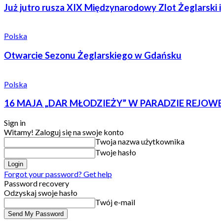
Już jutro rusza XIX Międzynarodowy Zlot Żeglarski i 
Polska
Otwarcie Sezonu Żeglarskiego w Gdańsku
Polska
16 MAJA „DAR MŁODZIEŻY” W PARADZIE REJO
Sign in
Witamy! Zaloguj się na swoje konto
Twoja nazwa użytkownika
Twoje hasło
Forgot your password? Get help
Password recovery
Odzyskaj swoje hasło
Twój e-mail