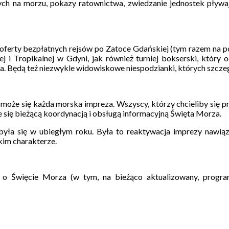
ych na morzu, pokazy ratownictwa, zwiedzanie jednostek pływa
 oferty bezpłatnych rejsów po Zatoce Gdańskiej (tym razem na p
i Tropikalnej w Gdyni, jak również turniej bokserski, który o
a. Będą też niezwykle widowiskowe niespodzianki, których szcz
może się każda morska impreza. Wszyscy, którzy chcieliby się p
się bieżącą koordynacją i obsługą informacyjną Święta Morza.
ła się w ubiegłym roku. Była to reaktywacja imprezy nawiązu
kim charakterze.
o Święcie Morza (w tym, na bieżąco aktualizowany, program) 