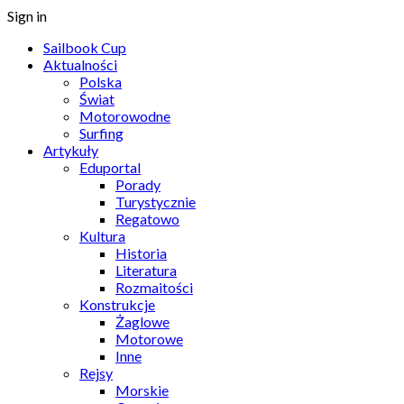
Sign in
Sailbook Cup
Aktualności
Polska
Świat
Motorowodne
Surfing
Artykuły
Eduportal
Porady
Turystycznie
Regatowo
Kultura
Historia
Literatura
Rozmaitości
Konstrukcje
Żaglowe
Motorowe
Inne
Rejsy
Morskie