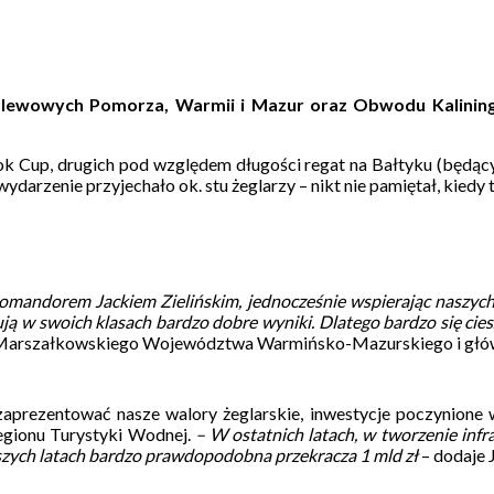
 zalewowych Pomorza, Warmii i Mazur oraz Obwodu Kalini
ok Cup, drugich pod względem długości regat na Bałtyku (będ
wydarzenie przyjechało ok. stu żeglarzy – nikt nie pamiętał, kied
omandorem Jackiem Zielińskim, jednocześnie wspierając naszych 
ą w swoich klasach bardzo dobre wyniki. Dlatego bardzo się ciesz
du Marszałkowskiego Województwa Warmińsko-Mazurskiego i głów
 zaprezentować nasze walory żeglarskie, inwestycje poczynione 
egionu Turystyki Wodnej.
– W ostatnich latach, w tworzenie inf
liższych latach bardzo prawdopodobna przekracza 1 mld zł
– dodaje 