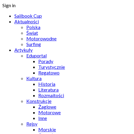
Sign in
Sailbook Cup
Aktualności
Polska
Świat
Motorowodne
Surfing
Artykuły
Eduportal
Porady
Turystycznie
Regatowo
Kultura
Historia
Literatura
Rozmaitości
Konstrukcje
Żaglowe
Motorowe
Inne
Rejsy
Morskie