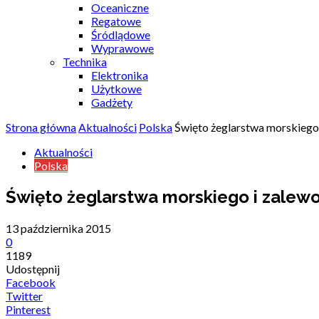
Oceaniczne
Regatowe
Śródlądowe
Wyprawowe
Technika
Elektronika
Użytkowe
Gadżety
Strona główna
Aktualności
Polska
Święto żeglarstwa morskiego
Aktualności
Polska
Święto żeglarstwa morskiego i zalew
13 października 2015
0
1189
Udostępnij
Facebook
Twitter
Pinterest