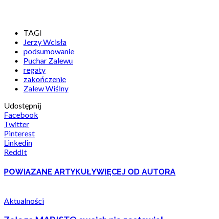
TAGI
Jerzy Wcisła
podsumowanie
Puchar Zalewu
regaty
zakończenie
Zalew Wiślny
Udostępnij
Facebook
Twitter
Pinterest
Linkedin
ReddIt
POWIĄZANE ARTYKUŁY
WIĘCEJ OD AUTORA
Aktualności