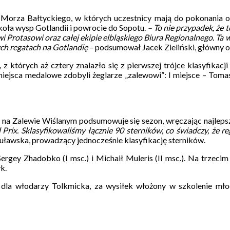
 Morza Bałtyckiego, w których uczestnicy mają do pokonania ok.
oła wysp Gotlandii i powrocie do Sopotu.
– To nie przypadek, ż
rotasowi oraz całej ekipie elbląskiego Biura Regionalnego. Ta ws
ych regatach na Gotlandię
– podsumował Jacek Zieliński, główny 
których aż cztery znalazło się z pierwszej trójce klasyfikacji
iejsca medalowe zdobyli żeglarze „zalewowi”: I miejsce – Tomasz 
ego na Zalewie Wiślanym podsumowuje się sezon, wręczając najle
 Prix. Sklasyfikowaliśmy łącznie 90 sterników, co świadczy, że 
uławska, prowadzący jednocześnie klasyfikację sterników.
 Sergey Zhadobko (I msc.) i Michaił Muleris (II msc.). Na trzec
yk.
dla włodarzy Tolkmicka, za wysiłek włożony w szkolenie mło