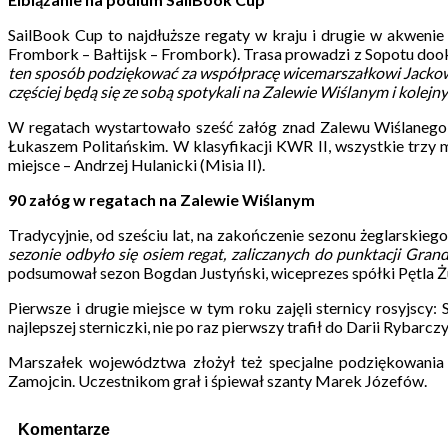
SailBook Cup to najdłuższe regaty w kraju i drugie w akwenie
Frombork – Bałtijsk – Frombork). Trasa prowadzi z Sopotu dook
ten sposób podziękować za współpracę wicemarszałkowi Jackowi P
częściej będą się ze sobą spotykali na Zalewie Wiślanym i kolejn
W regatach wystartowało sześć załóg znad Zalewu Wiślanego, z 
Łukaszem Politańskim. W klasyfikacji KWR II, wszystkie trzy m
miejsce – Andrzej Hulanicki (Misia II).
90 załóg w regatach na Zalewie Wiślanym
Tradycyjnie, od sześciu lat, na zakończenie sezonu żeglarski
sezonie odbyło się osiem regat, zaliczanych do punktacji Grand
podsumował sezon Bogdan Justyński, wiceprezes spółki Pętla Ż
Pierwsze i drugie miejsce w tym roku zajęli sternicy rosyjscy:
najlepszej sterniczki, nie po raz pierwszy trafił do Darii Rybarcz
Marszałek województwa złożył też specjalne podziękowania 
Zamojcin. Uczestnikom grał i śpiewał szanty Marek Józefów.
Komentarze