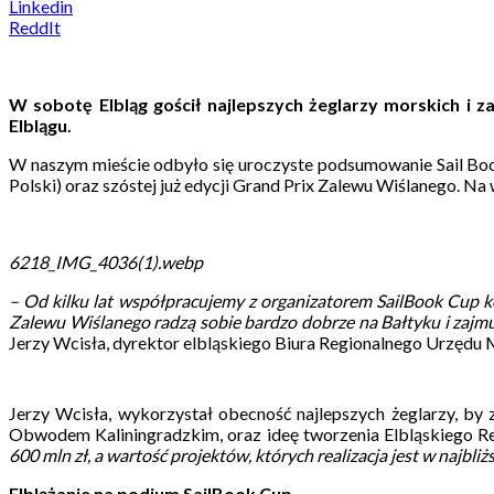
Linkedin
ReddIt
W sobotę Elbląg gościł najlepszych żeglarzy morskich i
Elblągu.
W naszym mieście odbyło się uroczyste podsumowanie Sail Bo
Polski) oraz szóstej już edycji Grand Prix Zalewu Wiślanego. Na 
6218_IMG_4036(1).webp
– Od kilku lat współpracujemy z organizatorem SailBook Cup k
Zalewu Wiślanego radzą sobie bardzo dobrze na Bałtyku i zajmuj
Jerzy Wcisła, dyrektor elbląskiego Biura Regionalnego Urzę
Jerzy Wcisła, wykorzystał obecność najlepszych żeglarzy, by
Obwodem Kaliningradzkim, oraz ideę tworzenia Elbląskiego R
600 mln zł, a wartość projektów, których realizacja jest w najb
Elblążanie na podium SailBook Cup