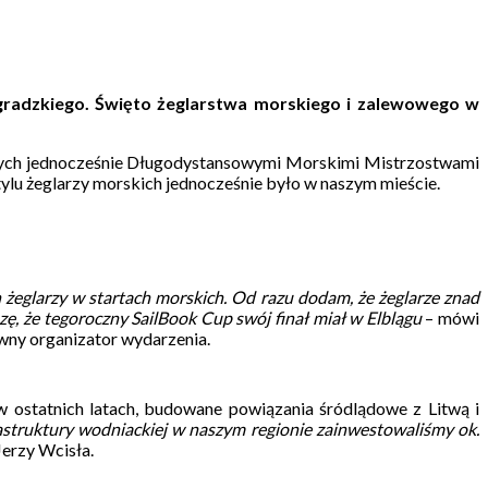
ngradzkiego. Święto żeglarstwa morskiego i zalewowego w
ących jednocześnie Długodystansowymi Morskimi Mistrzostwami
y tylu żeglarzy morskich jednocześnie było w naszym mieście.
żeglarzy w startach morskich. Od razu dodam, że żeglarze znad
ę, że tegoroczny SailBook Cup swój finał miał w Elblągu
– mówi
ny organizator wydarzenia.
w ostatnich latach, budowane powiązania śródlądowe z Litwą i
rastruktury wodniackiej w naszym regionie zainwestowaliśmy ok.
Jerzy Wcisła.