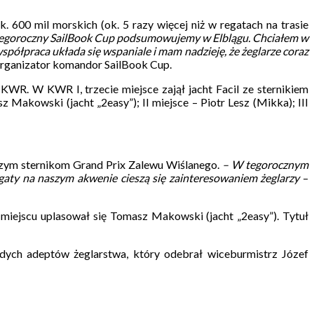
 600 mil morskich (ok. 5 razy więcej niż w regatach na trasie
e tegoroczny SailBook Cup podsumowujemy w Elblągu. Chciałem w
półpraca układa się wspaniale i mam nadzieję, że żeglarze coraz
organizator komandor SailBook Cup.
 KWR. W KWR I, trzecie miejsce zajął jacht Facil ze sternikiem
Makowski (jacht „2easy”); II miejsce – Piotr Lesz (Mikka); III
pszym sternikom Grand Prix Zalewu Wiślanego.
– W tegorocznym
regaty na naszym akwenie cieszą się zainteresowaniem żeglarzy
–
im miejscu uplasował się Tomasz Makowski (jacht „2easy”). Tytuł
dych adeptów żeglarstwa, który odebrał wiceburmistrz Józef