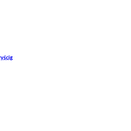
yścig