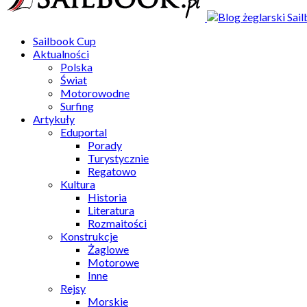
Sailbook Cup
Aktualności
Polska
Świat
Motorowodne
Surfing
Artykuły
Eduportal
Porady
Turystycznie
Regatowo
Kultura
Historia
Literatura
Rozmaitości
Konstrukcje
Żaglowe
Motorowe
Inne
Rejsy
Morskie