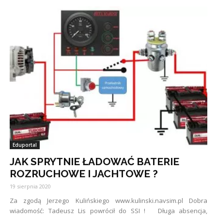
Eduportal
JAK SPRYTNIE ŁADOWAĆ BATERIE
ROZRUCHOWE I JACHTOWE ?
19 sierpnia 2020
Za zgodą Jerzego Kulińskiego www.kulinski.navsim.pl Dobra
wiadomość: Tadeusz Lis powrócił do SSI ! Długa absencja,