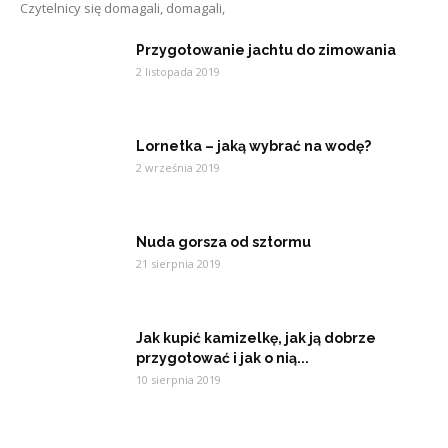
Czytelnicy się domagali, domagali,
Przygotowanie jachtu do zimowania
2 listopada 2019
Lornetka – jaką wybrać na wodę?
2 września 2019
Nuda gorsza od sztormu
21 sierpnia 2019
Jak kupić kamizelkę, jak ją dobrze
przygotować i jak o nią...
10 sierpnia 2019