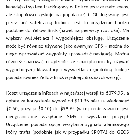
kanadyjski system trackingowy w Polsce jeszcze mało znany,
ale stopniowo zyskuje na popularności. Obsługiwany jest
przez sieć satelitarną Iridium. Jest to urządzenie bardzo
podobne do Yellow Brick (nawet na pierwszy rzut oka). Ma
większy wyświetlacz i wygodniejszą obsługę. Urządzenie
może być również używane jako awaryjny GPS – można do
niego wprowadzać waypointy i prowadzić navigację. Można
również sparować urządzenie ze smartphonem by używać
wygodniejszej klawiatury i wyświetlacza (podobną funkcje
posiada również Yellow Brick w jednej z droższych wersji).
Koszt urządzenia inReach w najtańszej wersji to $379.95 , a
opłata za korzystanie wynosi od $11.95 mies (+ wiadomość
$0.50, pozycja $0.10) do $99.95 (w tej cenie zawarte jest
nieograniczone wysyłanie SMS i wysyłanie pozycji).
Urządzenie posiada opcje wysyłania sygnału alarmowego
który trafia (podobnie jak w przypadku SPOTA) do GEOS