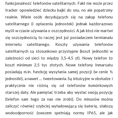
funkcjonalność telefonów satelitarnych. Fakt nie może przez
tracker opowiedzieć dziecku bajki do snu, no ale popatrzmy
realnie. Wiele osób decydujących się na zakup telefonu
satelitarnego (i opłaceniu jednostek) jednak każdorazowo
myśli w czasie używania o oszczędności. A jak ktoś nie martwi
się oszczędnością to raczej jest już posiadaczem termianalu
internetu satelitanego. Koszty używania telefonów
satelitarnych są stosunkowo przystępne (koszt jednostki w
zależności od sieci to między 3,5-4,5 zł). Nowy telefon to
koszt minimum 2,5 tys złotych. Nowe telefony Inmarsatu
posiadają m.in. funckcję wysyłania samej pozycji (w cenie ½
jednostki), a nawet … tweetowania. Są intuicyjne w obsłudze i
praktycznie nie różnią się od telefonów komórkowych
starszej daty. Ale pamiętać trzeba aby wysłać swoją pozycję
(telefon sam tego za nas nie zrobi). Do minusów można
zaliczyć również szybciej wyładowującą się baterię, słabszą
wodoodporność (owszem spełniają normy IP65, ale jak