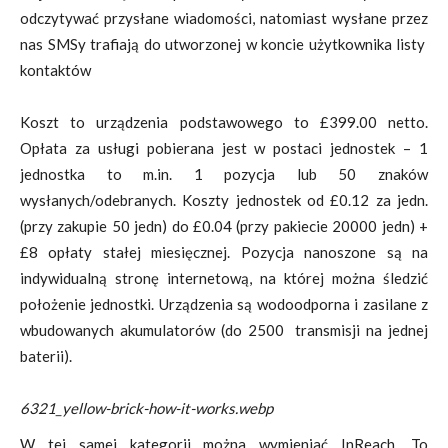
odczytywać przysłane wiadomości, natomiast wysłane przez
nas SMSy trafiają do utworzonej w koncie użytkownika listy
kontaktów
Koszt to urządzenia podstawowego to £399.00 netto.
Opłata za usługi pobierana jest w postaci jednostek – 1
jednostka to m.in. 1 pozycja lub 50 znaków
wysłanych/odebranych. Koszty jednostek od £0.12 za jedn.
(przy zakupie 50 jedn) do £0.04 (przy pakiecie 20000 jedn) +
£8 opłaty stałej miesięcznej. Pozycja nanoszone są na
indywidualną stronę internetową, na której można śledzić
położenie jednostki. Urządzenia są wodoodporna i zasilane z
wbudowanych akumulatorów (do 2500 transmisji na jednej
baterii).
6321_yellow-brick-how-it-works.webp
W tej samej kategorii można wymieniać InReach. To