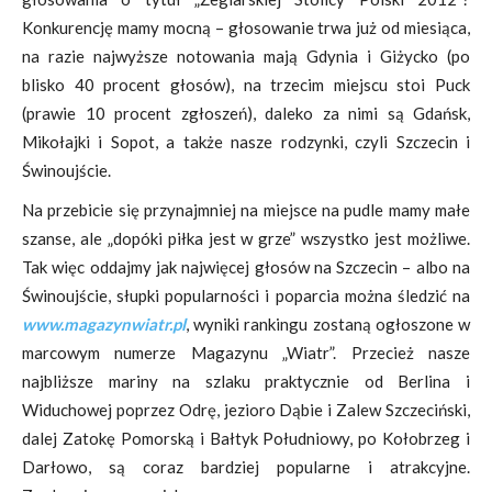
Konkurencję mamy mocną – głosowanie trwa już od miesiąca,
na razie najwyższe notowania mają Gdynia i Giżycko (po
blisko 40 procent głosów), na trzecim miejscu stoi Puck
(prawie 10 procent zgłoszeń), daleko za nimi są Gdańsk,
Mikołajki i Sopot, a także nasze rodzynki, czyli Szczecin i
Świnoujście.
Na przebicie się przynajmniej na miejsce na pudle mamy małe
szanse, ale „dopóki piłka jest w grze” wszystko jest możliwe.
Tak więc oddajmy jak najwięcej głosów na Szczecin – albo na
Świnoujście, słupki popularności i poparcia można śledzić na
www.magazynwiatr.pl
, wyniki rankingu zostaną ogłoszone w
marcowym numerze Magazynu „Wiatr”. Przecież nasze
najbliższe mariny na szlaku praktycznie od Berlina i
Widuchowej poprzez Odrę, jezioro Dąbie i Zalew Szczeciński,
dalej Zatokę Pomorską i Bałtyk Południowy, po Kołobrzeg i
Darłowo, są coraz bardziej popularne i atrakcyjne.