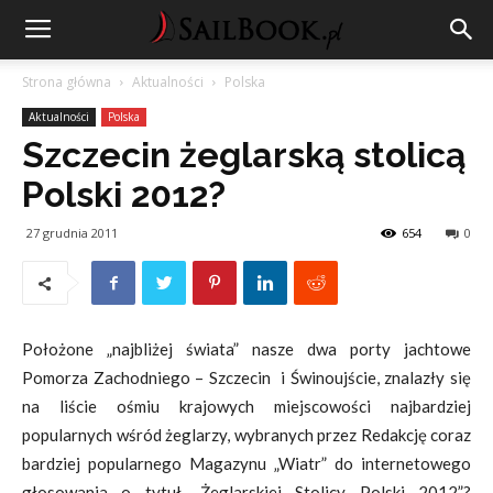
Strona główna
Aktualności
Polska
Aktualności
Polska
Szczecin żeglarską stolicą
Polski 2012?
27 grudnia 2011
654
0
Położone „najbliżej świata” nasze dwa porty jachtowe
Pomorza Zachodniego – Szczecin i Świnoujście, znalazły się
na liście ośmiu krajowych miejscowości najbardziej
popularnych wśród żeglarzy, wybranych przez Redakcję coraz
bardziej popularnego Magazynu „Wiatr” do internetowego
głosowania o tytuł „Żeglarskiej Stolicy Polski 2012”?