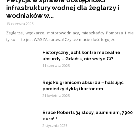
infrastruktury wodnej dla żeglarzy i
wodniaków w...
13 czerwca 2025
Żeglarze, wędkarze, motorowodniacy, mieszkańcy Pomorza i nie
tylko — to jest WASZA sprawa! Czy też macie dość tego, że...
Historyczny jacht kontra muzealne
absurdy – Gdańsk, nie wstyd Ci?
11 czerwca 2025
Rejs ku granicom absurdu – halsując
pomiędzy dyktą i kartonem
21 kwietnia 2025
Bruce Roberts 34 stopy, aluminium, 7900
euro!!!
2 stycznia 2025