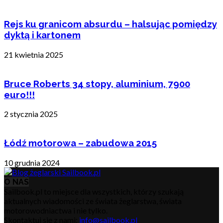
Rejs ku granicom absurdu – halsując pomiędzy
dyktą i kartonem
21 kwietnia 2025
Bruce Roberts 34 stopy, aluminium, 7900
euro!!!
2 stycznia 2025
Łódź motorowa – zabudowa 2015
10 grudnia 2024
O NAS
Sailbook.pl to miejsce dla wszystkich, którzy szukają
aktualnych wiadomości ze świata żeglarstwa, świata
motorowodniactwa i nie tylko.
Skontaktuj się z nami:
info@sailbook.pl