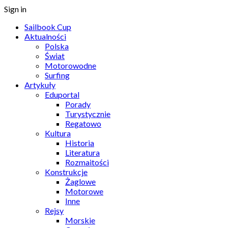
Sign in
Sailbook Cup
Aktualności
Polska
Świat
Motorowodne
Surfing
Artykuły
Eduportal
Porady
Turystycznie
Regatowo
Kultura
Historia
Literatura
Rozmaitości
Konstrukcje
Żaglowe
Motorowe
Inne
Rejsy
Morskie