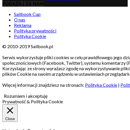
PODĄŻAJ ZA NAMI
Sailbook Cup
O nas
Reklama
Polityka prywatności
Polityka Cookie
© 2010-2019 Sailbook.pl
Serwis wykorzystuje pliki cookies w celu prawidłowego jego dzia
społecznościowych (Facebook, Twitter), systemu komentarzy (
Korzystając ze strony wyrażasz zgodę na wykorzystywanie pli
plików Cookie na swoim urządzeniu w ustawieniach przeglądarki
Więcej informacji znajdziesz na stronach:
Polityka Cookie
|
Poli
Rozumiem i akceptuję
Prywatność & Polityka Cookie
Close