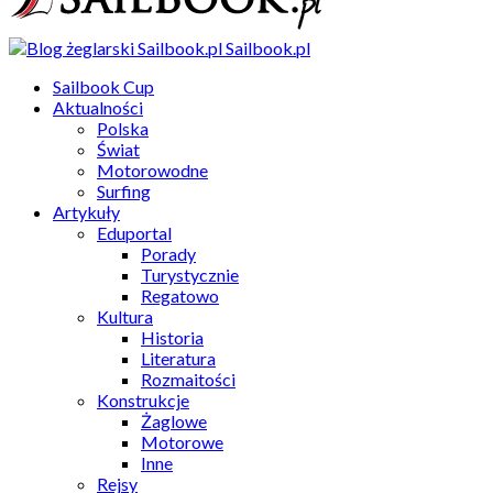
Sailbook.pl
Sailbook Cup
Aktualności
Polska
Świat
Motorowodne
Surfing
Artykuły
Eduportal
Porady
Turystycznie
Regatowo
Kultura
Historia
Literatura
Rozmaitości
Konstrukcje
Żaglowe
Motorowe
Inne
Rejsy