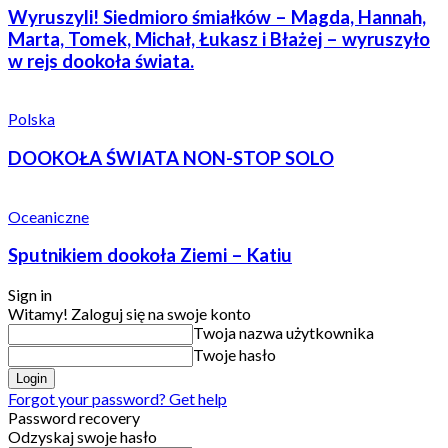
Wyruszyli! Siedmioro śmiałków – Magda, Hannah,
Marta, Tomek, Michał, Łukasz i Błażej – wyruszyło
w rejs dookoła świata.
Polska
DOOKOŁA ŚWIATA NON-STOP SOLO
Oceaniczne
Sputnikiem dookoła Ziemi – Katiu
Sign in
Witamy! Zaloguj się na swoje konto
Twoja nazwa użytkownika
Twoje hasło
Forgot your password? Get help
Password recovery
Odzyskaj swoje hasło