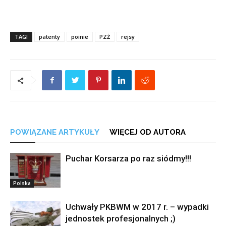
TAGI
patenty
poinie
PZŻ
rejsy
POWIĄZANE ARTYKUŁY
WIĘCEJ OD AUTORA
Puchar Korsarza po raz siódmy!!!
Polska
Uchwały PKBWM w 2017 r. – wypadki
jednostek profesjonalnych ;)