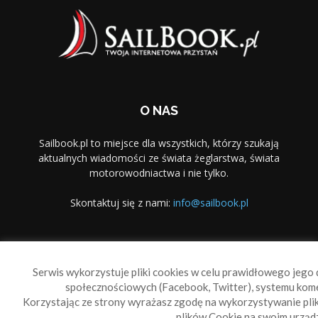
O NAS
Sailbook.pl to miejsce dla wszystkich, którzy szukają
aktualnych wiadomości ze świata żeglarstwa, świata
motorowodniactwa i nie tylko.
Skontaktuj się z nami:
info@sailbook.pl
PODĄŻAJ ZA NAMI
Serwis wykorzystuje pliki cookies w celu prawidłowego jego d
społecznościowych (Facebook, Twitter), systemu kom
Korzystając ze strony wyrażasz zgodę na wykorzystywanie pl
plików Cookie na swoim urządz