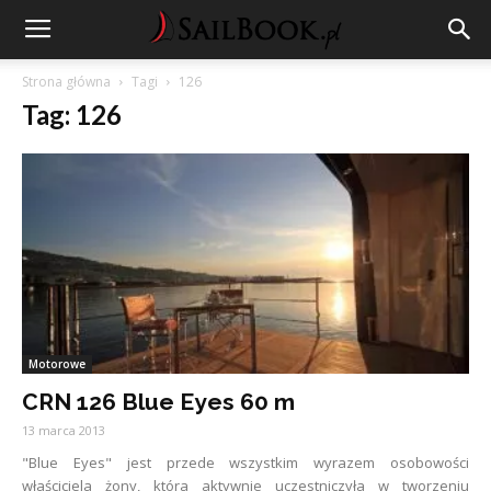
Strona główna
Tagi
126
Tag: 126
Motorowe
CRN 126 Blue Eyes 60 m
13 marca 2013
"Blue Eyes" jest przede wszystkim wyrazem osobowości
właściciela żony, która aktywnie uczestniczyła w tworzeniu