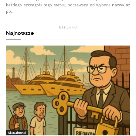
każdego szczegółu tego statku, począwszy od wyboru nazwy aż
po...
R E K L A M A
Najnowsze
Aktualności