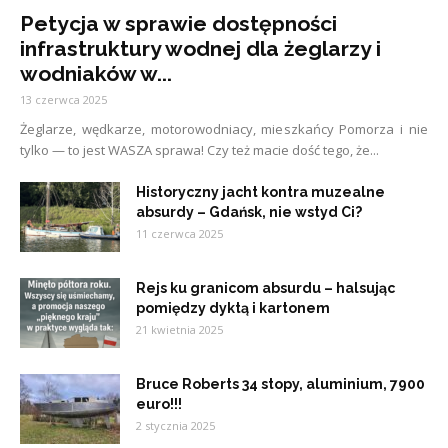
Petycja w sprawie dostępności
infrastruktury wodnej dla żeglarzy i
wodniaków w...
13 czerwca 2025
Żeglarze, wędkarze, motorowodniacy, mieszkańcy Pomorza i nie
tylko — to jest WASZA sprawa! Czy też macie dość tego, że...
Historyczny jacht kontra muzealne
absurdy – Gdańsk, nie wstyd Ci?
11 czerwca 2025
Rejs ku granicom absurdu – halsując
pomiędzy dyktą i kartonem
21 kwietnia 2025
Bruce Roberts 34 stopy, aluminium, 7900
euro!!!
2 stycznia 2025