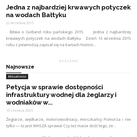
Jedna z najbardziej krwawych potyczek
na wodach Bałtyku
22 września 2015
Bitwa o Gotland roku pańskiego 2015. Jedna z najbardziej
krwawych potyczek na wodach Bałtyku Dzień 13 września 2015
roku z pewnością zapisał się na kartach historii...
R E K L A M A
Najnowsze
Aktualności
Petycja w sprawie dostępności
infrastruktury wodnej dla żeglarzy i
wodniaków w...
13 czerwca 2025
Żeglarze, wędkarze, motorowodniacy, mieszkańcy Pomorza i nie
tylko — to jest WASZA sprawa! Czy też macie dość tego, że...