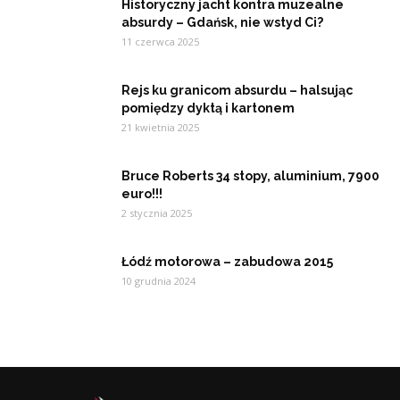
Historyczny jacht kontra muzealne
absurdy – Gdańsk, nie wstyd Ci?
11 czerwca 2025
Rejs ku granicom absurdu – halsując
pomiędzy dyktą i kartonem
21 kwietnia 2025
Bruce Roberts 34 stopy, aluminium, 7900
euro!!!
2 stycznia 2025
Łódź motorowa – zabudowa 2015
10 grudnia 2024