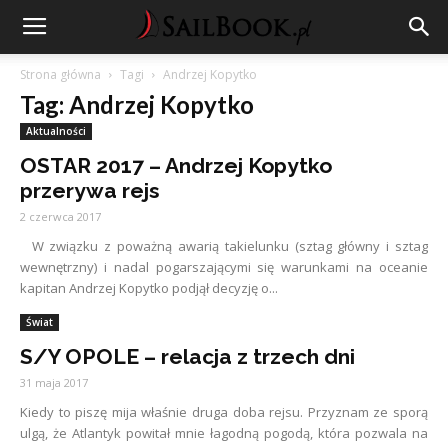
Strona główna
Tagi
Andrzej Kopytko
Tag: Andrzej Kopytko
Aktualności
OSTAR 2017 – Andrzej Kopytko
przerywa rejs
2 czerwca 2017
W związku z poważną awarią takielunku (sztag główny i sztag
wewnętrzny) i nadal pogarszającymi się warunkami na oceanie
kapitan Andrzej Kopytko podjął decyzję o...
Świat
S/Y OPOLE – relacja z trzech dni
31 maja 2017
Kiedy to piszę mija właśnie druga doba rejsu. Przyznam ze sporą
ulgą, że Atlantyk powitał mnie łagodną pogodą, która pozwala na