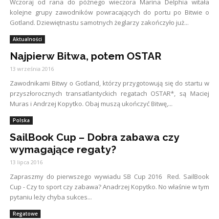
Wczoraj od rana do późnego wieczora Marina Delphia witała
kolejne grupy zawodników powracających do portu po Bitwie o
Gotland. Dziewiętnastu samotnych żeglarzy zakończyło już...
Aktualności
Najpierw Bitwa, potem OSTAR
13 września 2016
Zawodnikami Bitwy o Gotland, którzy przygotowują się do startu w
przyszłorocznych transatlantyckich regatach OSTAR*, są Maciej
Muras i Andrzej Kopytko. Obaj muszą ukończyć Bitwę,...
Polska
SailBook Cup – Dobra zabawa czy
wymagające regaty?
13 lipca 2016
Zapraszmy do pierwszego wywiadu SB Cup 2016 Red. SailBook
Cup - Czy to sport czy zabawa? Anadrzej Kopytko. No właśnie w tym
pytaniu leży chyba sukces...
Regatowe