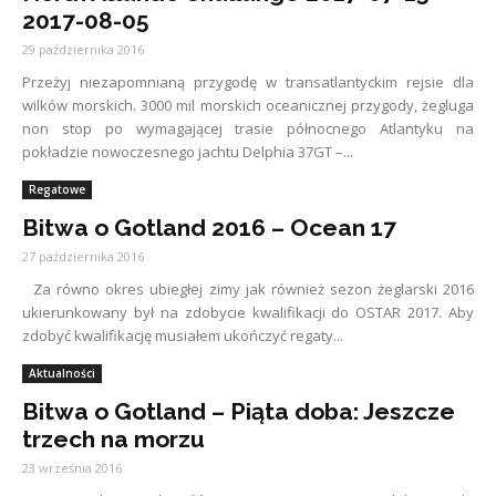
2017-08-05
29 października 2016
Przeżyj niezapomnianą przygodę w transatlantyckim rejsie dla
wilków morskich. 3000 mil morskich oceanicznej przygody, żegluga
non stop po wymagającej trasie północnego Atlantyku na
pokładzie nowoczesnego jachtu Delphia 37GT –...
Regatowe
Bitwa o Gotland 2016 – Ocean 17
27 października 2016
Za równo okres ubiegłej zimy jak również sezon żeglarski 2016
ukierunkowany był na zdobycie kwalifikacji do OSTAR 2017. Aby
zdobyć kwalifikację musiałem ukończyć regaty...
Aktualności
Bitwa o Gotland – Piąta doba: Jeszcze
trzech na morzu
23 września 2016