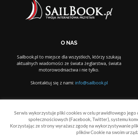
O NAS
Sailbook.pl to miejsce dla wszystkich, którzy szukają
aktualnych wiadomości ze świata żeglarstwa, świata
motorowodniactwa i nie tylko.
Skontaktuj się z nami:
info@sailbook.pl
PODĄŻAJ ZA NAMI
Serwis wykorzystuje pliki cookies w celu prawidłowego jego d
społecznościowych (Facebook, Twitter), systemu kom
Korzystając ze strony wyrażasz zgodę na wykorzystywanie pl
plików Cookie na swoim urządz