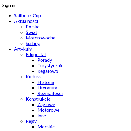
Sign in
Sailbook Cup
Aktualności
Polska
Świat
Motorowodne
Surfing
Artykuły
Eduportal
Porady
Turystycznie
Regatowo
Kultura
Historia
Literatura
Rozmaitości
Konstrukcje
Żaglowe
Motorowe
Inne
Rejsy
Morskie