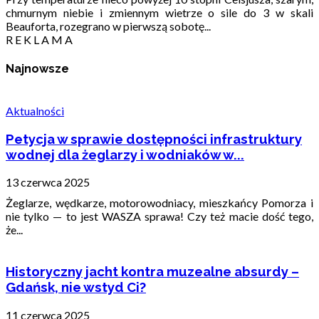
chmurnym niebie i zmiennym wietrze o sile do 3 w skali
Beauforta, rozegrano w pierwszą sobotę...
R E K L A M A
Najnowsze
Aktualności
Petycja w sprawie dostępności infrastruktury
wodnej dla żeglarzy i wodniaków w...
13 czerwca 2025
Żeglarze, wędkarze, motorowodniacy, mieszkańcy Pomorza i
nie tylko — to jest WASZA sprawa! Czy też macie dość tego,
że...
Historyczny jacht kontra muzealne absurdy –
Gdańsk, nie wstyd Ci?
11 czerwca 2025