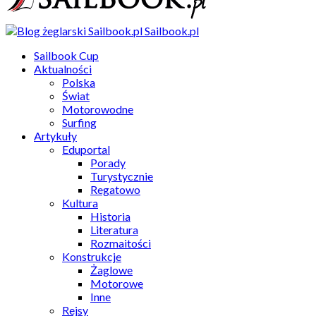
Sailbook.pl
Sailbook Cup
Aktualności
Polska
Świat
Motorowodne
Surfing
Artykuły
Eduportal
Porady
Turystycznie
Regatowo
Kultura
Historia
Literatura
Rozmaitości
Konstrukcje
Żaglowe
Motorowe
Inne
Rejsy