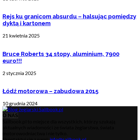
Rejs ku granicom absurdu – halsując pomiędzy
dyktą i kartonem
21 kwietnia 2025
Bruce Roberts 34 stopy, aluminium, 7900
euro!!!
2 stycznia 2025
Łódź motorowa – zabudowa 2015
10 grudnia 2024
O NAS
Sailbook.pl to miejsce dla wszystkich, którzy szukają
aktualnych wiadomości ze świata żeglarstwa, świata
motorowodniactwa i nie tylko.
Skontaktuj się z nami:
info@sailbook.pl