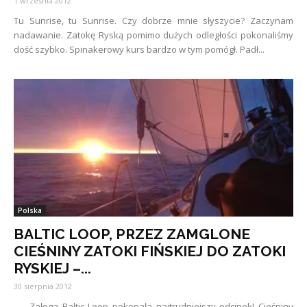
1 września 2012
Tu Sunrise, tu Sunrise. Czy dobrze mnie słyszycie? Zaczynam
nadawanie. Zatokę Ryską pomimo dużych odległości pokonaliśmy
dość szybko. Spinakerowy kurs bardzo w tym pomógł. Padł...
Polska
BALTIC LOOP, PRZEZ ZAMGLONE
CIEŚNINY ZATOKI FIŃSKIEJ DO ZATOKI
RYSKIEJ –...
30 sierpnia 2012
Załoga Baltic Loop pokonała najtrudniejszy odcinek! Cieśniny