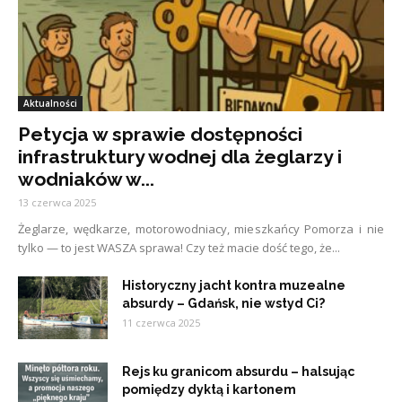
Aktualności
Petycja w sprawie dostępności
infrastruktury wodnej dla żeglarzy i
wodniaków w...
13 czerwca 2025
Żeglarze, wędkarze, motorowodniacy, mieszkańcy Pomorza i nie
tylko — to jest WASZA sprawa! Czy też macie dość tego, że...
Historyczny jacht kontra muzealne
absurdy – Gdańsk, nie wstyd Ci?
11 czerwca 2025
Rejs ku granicom absurdu – halsując
pomiędzy dyktą i kartonem