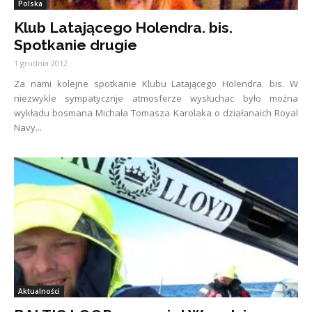
Polska
Klub Latającego Holendra. bis.
Spotkanie drugie
1 grudnia 2012
Za nami kolejne spotkanie Klubu Latającego Holendra. bis. W
niezwykle sympatycznje atmosferze wysłuchac było można
wykładu bosmana Michała Tomasza Karolaka o działanaich Royal
Navy...
Aktualności