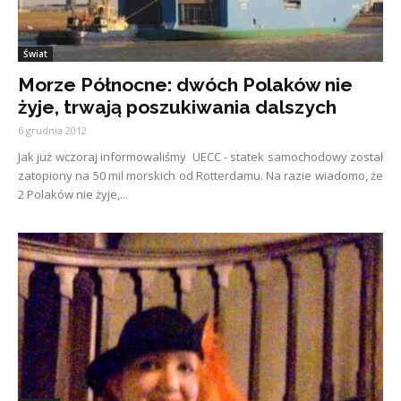
Świat
Morze Północne: dwóch Polaków nie
żyje, trwają poszukiwania dalszych
6 grudnia 2012
Jak już wczoraj informowaliśmy UECC - statek samochodowy został
zatopiony na 50 mil morskich od Rotterdamu. Na razie wiadomo, że
2 Polaków nie żyje,...