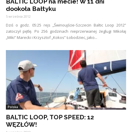
BALTIC LOOP na mecie! W 11 dni
dookoła Bałtyku
5 września 2012
Dziś o godz. 05:25 rejs „Świnoujście-Szczecin Baltic Loop 2012”
zatoczył pętlę. Po 256 godzinach nieprzerwanej żeglugi Mikołaj
„Miki” Marecki i Krzysztof „Kokos” Łobodziec, jako...
Polska
BALTIC LOOP, TOP SPEED: 12
WĘZŁÓW!