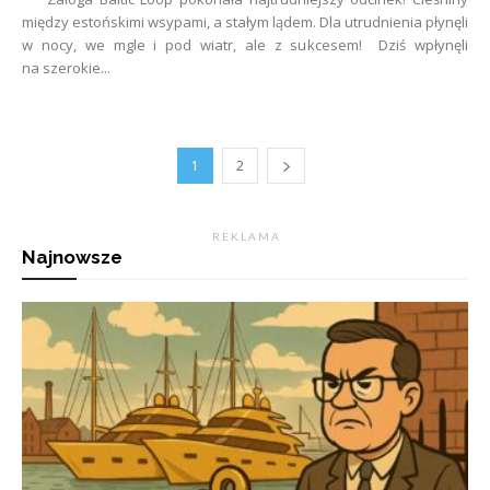
między estońskimi wsypami, a stałym lądem. Dla utrudnienia płynęli
w nocy, we mgle i pod wiatr, ale z sukcesem! Dziś wpłynęli
na szerokie...
1
2
R E K L A M A
Najnowsze