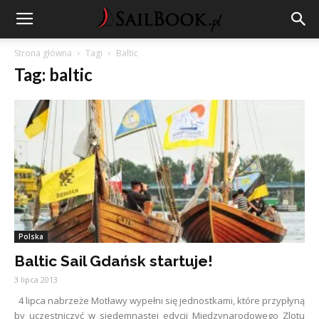
Strona główna
Tagi
Baltic
Tag: baltic
Polska
Baltic Sail Gdańsk startuje!
3 lipca 2013
4 lipca nabrzeże Motławy wypełni się jednostkami, które przypłyną
by uczestniczyć w siedemnastej edycji Międzynarodowego Zlotu