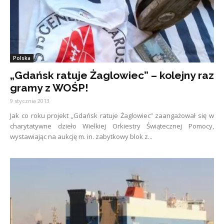
Polska
„Gdańsk ratuje Żaglowiec” – kolejny raz
gramy z WOŚP!
9 stycznia 2013
Jak co roku projekt „Gdańsk ratuje Żaglowiec” zaangażował się w
charytatywne dzieło Wielkiej Orkiestry Świątecznej Pomocy,
wystawiając na aukcję m. in. zabytkowy blok z...