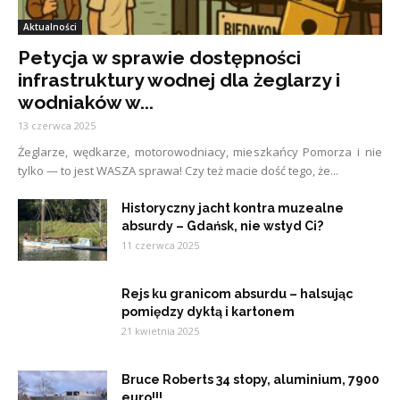
Aktualności
Petycja w sprawie dostępności
infrastruktury wodnej dla żeglarzy i
wodniaków w...
13 czerwca 2025
Żeglarze, wędkarze, motorowodniacy, mieszkańcy Pomorza i nie
tylko — to jest WASZA sprawa! Czy też macie dość tego, że...
Historyczny jacht kontra muzealne
absurdy – Gdańsk, nie wstyd Ci?
11 czerwca 2025
Rejs ku granicom absurdu – halsując
pomiędzy dyktą i kartonem
21 kwietnia 2025
Bruce Roberts 34 stopy, aluminium, 7900
euro!!!