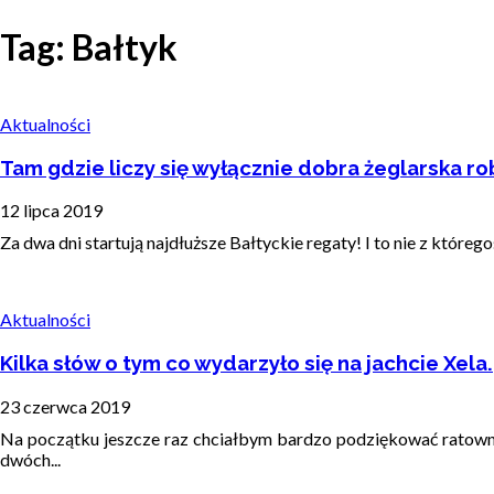
Tag: Bałtyk
Aktualności
Tam gdzie liczy się wyłącznie dobra żeglarska r
12 lipca 2019
Za dwa dni startują najdłuższe Bałtyckie regaty! I to nie z któreg
Aktualności
Kilka słów o tym co wydarzyło się na jachcie Xela.
23 czerwca 2019
Na początku jeszcze raz chciałbym bardzo podziękować ratown
dwóch...