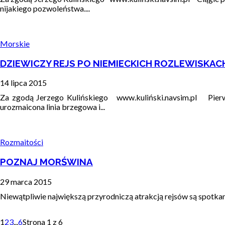
nijakiego pozwoleństwa....
Morskie
DZIEWICZY REJS PO NIEMIECKICH ROZLEWISKAC
14 lipca 2015
Za zgodą Jerzego Kulińskiego www.kuliński.navsim.pl Pierwsz
urozmaicona linia brzegowa i...
Rozmaitości
POZNAJ MORŚWINA
29 marca 2015
Niewątpliwie największą przyrodniczą atrakcją rejsów są spotkani
1
2
3
...
6
Strona 1 z 6