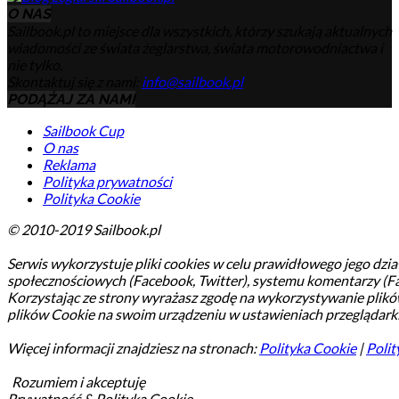
O NAS
Sailbook.pl to miejsce dla wszystkich, którzy szukają aktualnych
wiadomości ze świata żeglarstwa, świata motorowodniactwa i
nie tylko.
Skontaktuj się z nami:
info@sailbook.pl
PODĄŻAJ ZA NAMI
Sailbook Cup
O nas
Reklama
Polityka prywatności
Polityka Cookie
© 2010-2019 Sailbook.pl
Serwis wykorzystuje pliki cookies w celu prawidłowego jego dział
społecznościowych (Facebook, Twitter), systemu komentarzy (F
Korzystając ze strony wyrażasz zgodę na wykorzystywanie plik
plików Cookie na swoim urządzeniu w ustawieniach przeglądarki
Więcej informacji znajdziesz na stronach:
Polityka Cookie
|
Polit
Rozumiem i akceptuję
Prywatność & Polityka Cookie