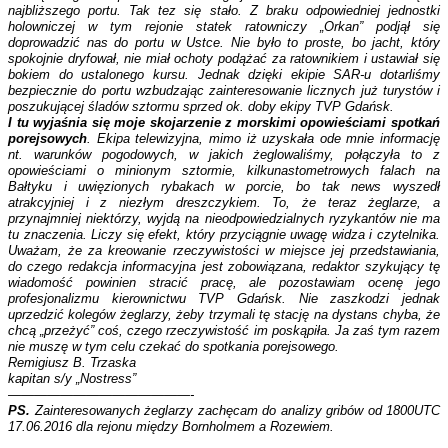
najbliższego portu. Tak tez się stało. Z braku odpowiedniej jednostki
holowniczej w tym rejonie statek ratowniczy „Orkan” podjął się
doprowadzić nas do portu w Ustce. Nie było to proste, bo jacht, który
spokojnie dryfował, nie miał ochoty podążać za ratownikiem i ustawiał się
bokiem do ustalonego kursu. Jednak dzięki ekipie SAR-u dotarliśmy
bezpiecznie do portu wzbudzając zainteresowanie licznych już turystów i
poszukującej śladów sztormu sprzed ok. doby ekipy TVP Gdańsk.
I tu wyjaśnia się moje skojarzenie z morskimi opowieściami spotkań
porejsowych
. Ekipa telewizyjna, mimo iż uzyskała ode mnie informację
nt. warunków pogodowych, w jakich żeglowaliśmy, połączyła to z
opowieściami o minionym sztormie, kilkunastometrowych falach na
Bałtyku i uwięzionych rybakach w porcie, bo tak news wyszedł
atrakcyjniej i z niezłym dreszczykiem. To, że teraz żeglarze, a
przynajmniej niektórzy, wyjdą na nieodpowiedzialnych ryzykantów nie ma
tu znaczenia. Liczy się efekt, który przyciągnie uwagę widza i czytelnika.
Uważam, że za kreowanie rzeczywistości w miejsce jej przedstawiania,
do czego redakcja informacyjna jest zobowiązana, redaktor szykujący tę
wiadomość powinien stracić pracę, ale pozostawiam ocenę jego
profesjonalizmu kierownictwu TVP Gdańsk. Nie zaszkodzi jednak
uprzedzić kolegów żeglarzy, żeby trzymali tę stację na dystans chyba, że
chcą „przeżyć” coś, czego rzeczywistość im poskąpiła. Ja zaś tym razem
nie muszę w tym celu czekać do spotkania porejsowego.
Remigiusz B. Trzaska
kapitan s/y „Nostress”
——————————————-
PS.
Zainteresowanych żeglarzy zachęcam do analizy gribów od 1800UTC
17.06.2016 dla rejonu między Bornholmem a Rozewiem.