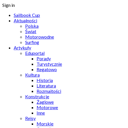
Sign in
Sailbook Cup
Aktualności
Polska
Świat
Motorowodne
Surfing
Artykuły
Eduportal
Porady
Turystycznie
Regatowo
Kultura
Historia
Literatura
Rozmaitości
Konstrukcje
Żaglowe
Motorowe
Inne
Rejsy
Morskie