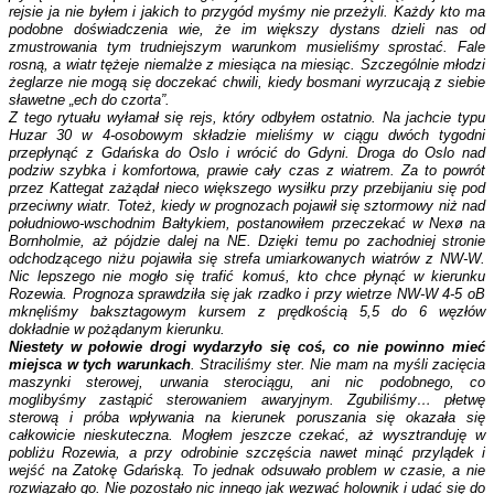
rejsie ja nie byłem i jakich to przygód myśmy nie przeżyli. Każdy kto ma
podobne doświadczenia wie, że im większy dystans dzieli nas od
zmustrowania tym trudniejszym warunkom musieliśmy sprostać. Fale
rosną, a wiatr tężeje niemalże z miesiąca na miesiąc. Szczególnie młodzi
żeglarze nie mogą się doczekać chwili, kiedy bosmani wyrzucają z siebie
sławetne „ech do czorta”.
Z tego rytuału wyłamał się rejs, który odbyłem ostatnio. Na jachcie typu
Huzar 30 w 4-osobowym składzie mieliśmy w ciągu dwóch tygodni
przepłynąć z Gdańska do Oslo i wrócić do Gdyni. Droga do Oslo nad
podziw szybka i komfortowa, prawie cały czas z wiatrem. Za to powrót
przez Kattegat zażądał nieco większego wysiłku przy przebijaniu się pod
przeciwny wiatr. Toteż, kiedy w prognozach pojawił się sztormowy niż nad
południowo-wschodnim Bałtykiem, postanowiłem przeczekać w Nexø na
Bornholmie, aż pójdzie dalej na NE. Dzięki temu po zachodniej stronie
odchodzącego niżu pojawiła się strefa umiarkowanych wiatrów z NW-W.
Nic lepszego nie mogło się trafić komuś, kto chce płynąć w kierunku
Rozewia. Prognoza sprawdziła się jak rzadko i przy wietrze NW-W 4-5 oB
mknęliśmy baksztagowym kursem z prędkością 5,5 do 6 węzłów
dokładnie w pożądanym kierunku.
Niestety w połowie drogi wydarzyło się coś, co nie powinno mieć
miejsca w tych warunkach
. Straciliśmy ster. Nie mam na myśli zacięcia
maszynki sterowej, urwania sterociągu, ani nic podobnego, co
moglibyśmy zastąpić sterowaniem awaryjnym. Zgubiliśmy… płetwę
sterową i próba wpływania na kierunek poruszania się okazała się
całkowicie nieskuteczna. Mogłem jeszcze czekać, aż wysztranduję w
pobliżu Rozewia, a przy odrobinie szczęścia nawet minąć przylądek i
wejść na Zatokę Gdańską. To jednak odsuwało problem w czasie, a nie
rozwiązało go. Nie pozostało nic innego jak wezwać holownik i udać się do