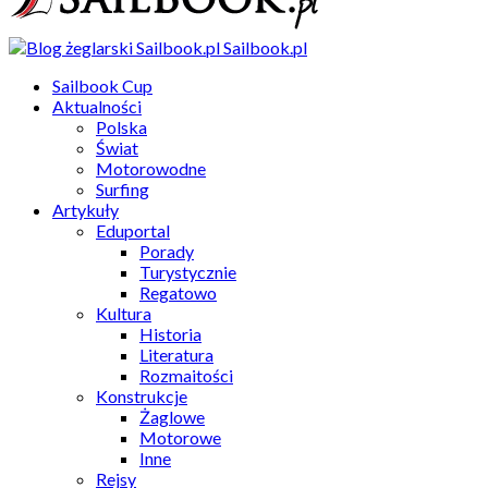
Sailbook.pl
Sailbook Cup
Aktualności
Polska
Świat
Motorowodne
Surfing
Artykuły
Eduportal
Porady
Turystycznie
Regatowo
Kultura
Historia
Literatura
Rozmaitości
Konstrukcje
Żaglowe
Motorowe
Inne
Rejsy