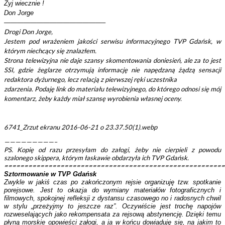
Żyj wiecznie !
Don Jorge
———————————————–
Drogi Don Jorge,
Jestem pod wrażeniem jakości serwisu informacyjnego TVP Gdańsk, w
którym niechcący się znalazłem.
Strona telewizyjna nie daje szansy skomentowania doniesień, ale za to jest
SSI, gdzie żeglarze otrzymują informację nie napędzaną żądzą sensacji
redaktora dyżurnego, lecz relacją z pierwszej ręki uczestnika
zdarzenia. Podaję link do materiału telewizyjnego, do którego odnosi się mój
komentarz, żeby każdy miał szansę wyrobienia własnej oceny.
6741_Zrzut ekranu 2016-06-21 o 23.37.50(1).webp
—————————–
PS. Kopię od razu przesyłam do załogi, żeby nie cierpieli z powodu
szalonego skippera, którym łaskawie obdarzyła ich TVP Gdańsk.
=======================================================
Sztormowanie w TVP Gdańsk
Zwykle w jakiś czas po zakończonym rejsie organizuję tzw. spotkanie
porejsowe. Jest to okazja do wymiany materiałów fotograficznych i
filmowych, spokojnej refleksji z dystansu czasowego no i radosnych chwil
w stylu „
przeżyjmy to jeszcze raz
”. Oczywiście jest trochę napojów
rozweselających jako rekompensata za rejsową abstynencję. Dzięki temu
płyną morskie opowieści załogi, a ja w końcu dowiaduję się, na jakim to