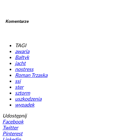
Komentarze
TAGI
awaria
Bałtyk
jacht
nostress
Roman Trzaska
ssi
ster
sztorm
uszkodzenia
wypadek
Udostępnij
Facebook
Twitter
Pinterest
Linkedin