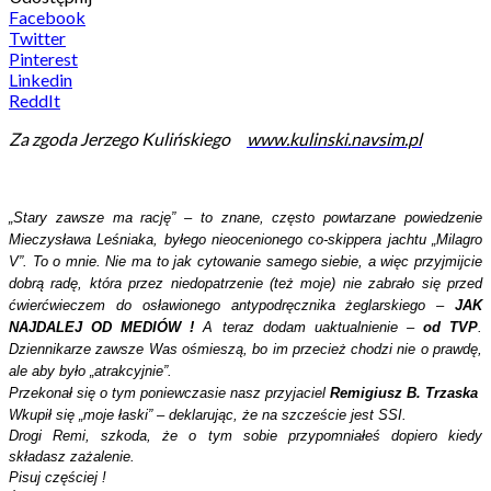
Facebook
Twitter
Pinterest
Linkedin
ReddIt
Za zgoda Jerzego Kulińskiego
www.kulinski.navsim.pl
„Stary zawsze ma rację” – to znane, często powtarzane powiedzenie
Mieczysława Leśniaka, byłego nieocenionego co-skippera jachtu „Milagro
V”. To o mnie. Nie ma to jak cytowanie samego siebie, a więc przyjmijcie
dobrą radę, która przez niedopatrzenie (też moje) nie zabrało się przed
ćwierćwieczem do osławionego antypodręcznika żeglarskiego –
JAK
NAJDALEJ OD MEDIÓW !
A teraz dodam uaktualnienie –
od TVP
.
Dziennikarze zawsze Was ośmieszą, bo im przecież chodzi nie o prawdę,
ale aby było „atrakcyjnie”.
Przekonał się o tym poniewczasie nasz przyjaciel
Remigiusz B. Trzaska
Wkupił się „moje łaski” – deklarując, że na szczeście jest SSI.
Drogi Remi, szkoda, że o tym sobie przypomniałeś dopiero kiedy
składasz zażalenie.
Pisuj częściej !