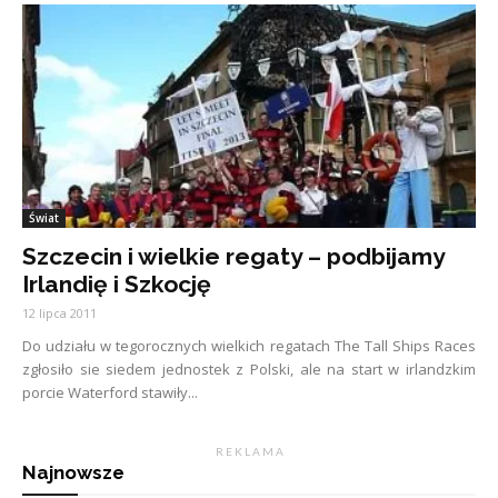
Świat
Szczecin i wielkie regaty – podbijamy
Irlandię i Szkocję
12 lipca 2011
Do udziału w tegorocznych wielkich regatach The Tall Ships Races
zgłosiło sie siedem jednostek z Polski, ale na start w irlandzkim
porcie Waterford stawiły...
R E K L A M A
Najnowsze