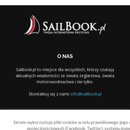
O NAS
Sailbook.pl to miejsce dla wszystkich, którzy szukają
aktualnych wiadomości ze świata żeglarstwa, świata
motorowodniactwa i nie tylko.
Skontaktuj się z nami:
info@sailbook.pl
PODĄŻAJ ZA NAMI
Serwis wykorzystuje pliki cookies w celu prawidłowego jego d
społecznościowych (Facebook, Twitter), systemu kom