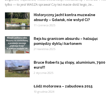
tylko — to jest WASZA sprawa! Czy też macie dość tego, że...
Historyczny jacht kontra muzealne
absurdy – Gdańsk, nie wstyd Ci?
11 czerwca 2025
Rejs ku granicom absurdu – halsując
pomiędzy dyktą i kartonem
21 kwietnia 2025
Bruce Roberts 34 stopy, aluminium, 7900
euro!!!
2 stycznia 2025
Łódź motorowa – zabudowa 2015
10 grudnia 2024