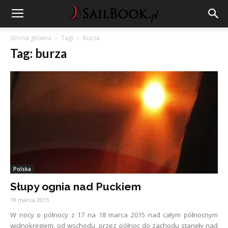
Strona główna
Tagi
Burza
Tag: burza
Polska
Słupy ognia nad Puckiem
19 marca 2015
W nocy o północy z 17 na 18 marca 2015 nad całym północnym
widnokręgiem, od wschodu, przez północ do zachodu stanęły nad