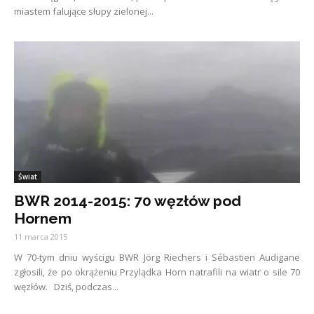
miastem falujące słupy zielonej...
Świat
BWR 2014-2015: 70 węzłów pod
Hornem
11 marca 2015
W 70-tym dniu wyścigu BWR Jörg Riechers i Sébastien Audigane
zgłosili, że po okrążeniu Przylądka Horn natrafili na wiatr o sile 70
węzłów. Dziś, podczas...