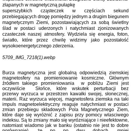
złapanych w magnetyczną pułapkę
superszybkich cząsteczek w częściach sekund
przebiegających drogę pomiędzy jednym a drugim biegunem
magnetycznym Ziemi, pozostawiających za sobą świetlny
ślad w postaci uderzonych i natychmiast zjonizowanych
czasteczek naszej atmosfery. Wydziela się energia, foton,
światło, które przez chwilę widzimy jako pozostałość
wysokoenergetycznego zderzenia.
5709_IMG_7218(1).webp
Burza magnetyczna jest globalną odpowiedzią ziemskiej
magnetosfery na promieniowanie kosmiczne. Głównym
źródłem takiego promieniowania w pobliżu Ziemi jest
oczywiście Słońce, które wskutek perturbacji bez
przerwy wyrzuca w przestrzen kawałki swojej, słonecznej,
materii. Raz wyrzuca więcej, magnetosfera ziemska na taki
impuls magnetoelektryczny reaguje natychmiast w postaci
zmian przebiegu składowych Pola Magnetycznego Ziem,
które daje się wyróżnić z zapisu przy pomocy własciwego
indeksu. Są to zmiany mało się wyrózniające i nieefektowne,
natomiast wiadomo jak w banku (ostatnio nie jest to dobre
porównanie), że po po dwu dobach, mniej