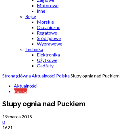
Motorowe
Inne
Rejsy
Morskie
Oceaniczne
Regatowe
Śródlądowe
Wyprawowe
Technika
Elektronika
Użytkowe
Gadżety
Strona główna
Aktualności
Polska
Słupy ognia nad Puckiem
Aktualności
Polska
Słupy ognia nad Puckiem
19 marca 2015
0
1621