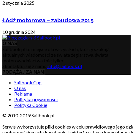
2 stycznia 2025
Łódź motorowa – zabudowa 2015
10 grudnia 2024
O NAS
Sailbook.pl to miejsce dla wszystkich, którzy szukają
aktualnych wiadomości ze świata żeglarstwa, świata
motorowodniactwa i nie tylko.
Skontaktuj się z nami:
info@sailbook.pl
PODĄŻAJ ZA NAMI
Sailbook Cup
O nas
Reklama
Polityka prywatności
Polityka Cookie
© 2010-2019 Sailbook.pl
Serwis wykorzystuje pliki cookies w celu prawidłowego jego dzia
społecznościowych (Facebook, Twitter), systemu komentarzy (