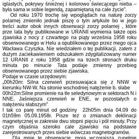
iglastych, pokrywy śnieżnej i kolorowo świecącego nieba –
była sama w sobie legendą, zapamiętaną na całe życie”.
Od roku 1970 trochę się wpoglądach na naturę zorzy
polarnej zmieniło jednak piszę o tym artykule bo w jego
treści autor obok innych obserwacji zorzy polarnej , które
prze lata były publikowane w URANII wymienia także opis
zjawiska z nocy z czwartego na piąty września 1958 roku
obserwowanego w Helu a opublikowanego przez mego ojca
Wacława Czyszka. Nie wiedziałem o tej publikacji, zatem z
dużym zaciekawieniem odszukałem zdygitalizowany numer
12 URANII z roku 1958 gdzie na trzech stronach druku
minuta po minucie Tata podaje zmienny przebieg
obserwowanego przez siebie zjawiska.
Podaje w czasie urzędowym:
„00h20m: Silna czerwień przesuwajaca się z NNW w
kierunku NW-W. Na stronie wschodniej natężenie b. słabe
00h22m:Silne promienie na tle seledynowym w sektorach N i
NNE. Jaśniejsza czerwień w ENE, w pozostałych o
natężeniu słabszym”
I tak co parę minut od godziny 22h05m dnia 04.09 do
01h59m 05.09.1958r. Pisze też o zmianach deklinacji
magnetycznej w zakresie dwu stopni pięciu i pół minuty. Przy
czym objaśnia szeroko cale zjawisko na podstawie
zarejestrowanych przes siebie wówczas magnetogramów.
Dla mnie te obserwacje, moja wczorajsza zupełnie