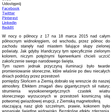
Udostępnij
Facebook
Twitter
Pinterest
Linkedin
ReddIt
W nocy o północy z 17 na 18 marca 2015 nad całym
północnym widnokręgiem, od wschodu, przez północ do
zachodu stanęły nad miastem falujące słupy zielonej
poświaty. Jak gdyby Irlandczycy tym specyficznie zielonym
kolorem, niczym potężnymi fajerwerkami chcieli uczcić
zakończenie swego narodowego święta.
Tym razem jednak przyczyną iluminacji było twarde
promieniowanie słoneczne, które właśnie po dwu niecałych
dniach podrózy przez przestrzeń
pomiędzy Słońcem a Ziemią dobrało się wreszcie do naszej
atmosfery. Efektem zmagań dwu gigantycznych sił natury;
strumienia wysokoenergetycznych czastek wiatru
słonecznego wyrzuconych w przestrzeń kosmiczną siłą
potwornej gwiazdowej erupcji, z Ziemską magnetosferą
otaczającą nasz glob szczelnym, prawie, kokonem było
wspaniałe świetlne widowisko. Bezgłośne efekty zderzenia