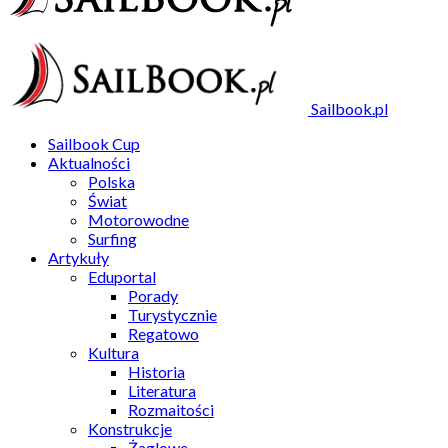
Sailbook.pl
Sailbook Cup
Aktualności
Polska
Świat
Motorowodne
Surfing
Artykuły
Eduportal
Porady
Turystycznie
Regatowo
Kultura
Historia
Literatura
Rozmaitości
Konstrukcje
Żaglowe