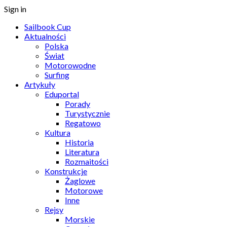
Sign in
Sailbook Cup
Aktualności
Polska
Świat
Motorowodne
Surfing
Artykuły
Eduportal
Porady
Turystycznie
Regatowo
Kultura
Historia
Literatura
Rozmaitości
Konstrukcje
Żaglowe
Motorowe
Inne
Rejsy
Morskie