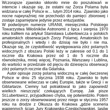
Wczorajsze zjawisko skłoniło mnie do poszukiwań w
interncie i okazuje się, że ostatni raz Zorza Polarna była
widziana w całej Polsce w… lutym 2014 roku. Zjawisko jako
nocne najwyraźniej nie przechodzi do pamięci zbiorowej i
zostaje zapamiętane jedynie przez entuzjastów.
W podwójnym numerze URANII, miesięcznika Polskiego
Towarzystwa Miłośników Astronomii z lipca i sierpnia 1970
roku trafiłem na artykuł Stanisława Lubertowicza o polskich
amatorskich obserwacjach Zorzy Polarnej. Amatorskich bo
profesjonalnych i wtedy i do dzisiaj nie było i nie ma.
Okazuje się, że częstotliwość występowania zórz polarnych
widocznych z obszaru Polski leży w zakresie od 0.1 do 1
rocznie dla Krakowa przez od 1 do 5 rocznie dla
równoleżnika, mniej więcej, Poznania, Warszawy i Lublina,
do wartości w przedziale od pięciu do dziesięciu obserwacji
zórz polarnych rocznie dla Gdańska.
Autor opisuje zorzę polarną widoczną w całej ówczesnej
Polsce w dniu 25 stycznia 1938 roku. Zjawisko to było
obserwowane wówczas w całej Europie, także w Grecji i w
Giblartarze. Ciemny lud potraktowal to jako zapowiedź
wielkich nieszczęść czekających Europę. Jak pisze
St.Lubertowicz, przypadkowo chyba, się potwierdziło. Potem
jeszcze o zorzy obserwowanej przez niego w styczniu 1957
roku na drodze z Olkusza do Krakowa „gdzie sceneria
wapiennych ścian Jury Krakowsko-Częstochowskiej, lasów