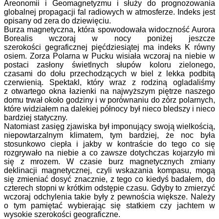
Areonomii i Geomagnetyzmu i służy do prognozowania
globalnej propagacji fal radiowych w atmosferze. Indeks jest
opisany od zera do dziewięciu.
Burza magnetyczna, która spowodowała widoczność Aurora
Borealis wczoraj w nocy poniżej jeszcze
szerokości gegraficznej pięćdziesiątej ma indeks K równy
osiem. Zorza Polarna w Pucku wisiała wczoraj na niebie w
postaci zasłony świetlnych słupów koloru zielonego,
czasami do dołu przechodzących w biel z lekka podbitą
czerwienią. Spektakl, który wraz z rodziną ogladaliśmy
z otwartego okna łazienki na najwyższym piętrze naszego
domu trwał około godziny i w porównaniu do zórz polarnych,
które widziałem na dalekiej północy był nieco bledszy i nieco
bardziej statyczny.
Natomiast zasięg zjawiska był imponujący swoją wielkością,
niepowtarzalnym klimatem, tym bardziej, że noc była
stosunkowo ciepła i jakby w kontraście do tego co się
rozgrywało na niebie a co zawsze dotychczas kojarzyło mi
się z mrozem. W czasie burz magnetycznych zmiany
deklinacji magnetycznej, czyli wskazania kompasu, mogą
się zmieniać dosyć znacznie, z tego co kiedyś badałem, do
czterech stopni w krótkim odstępie czasu. Gdyby to zmierzyć
wczoraj odchylenia takie były z pewnościa większe. Należy
o tym pamiętać wybierając się statkiem czy jachtem w
wysokie szerokości geograficzne.