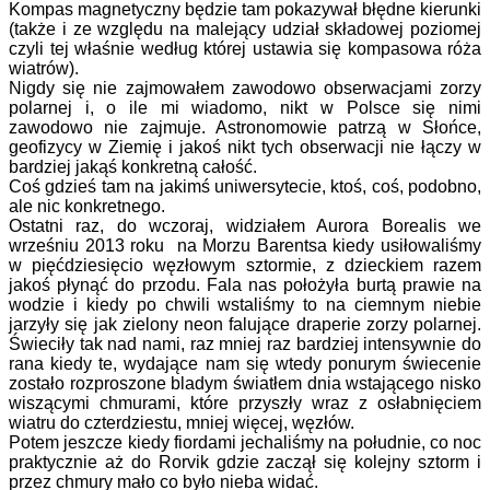
Kompas magnetyczny będzie tam pokazywał błędne kierunki
(także i ze względu na malejący udział składowej poziomej
czyli tej właśnie według której ustawia się kompasowa róża
wiatrów).
Nigdy się nie zajmowałem zawodowo obserwacjami zorzy
polarnej i, o ile mi wiadomo, nikt w Polsce się nimi
zawodowo nie zajmuje. Astronomowie patrzą w Słońce,
geofizycy w Ziemię i jakoś nikt tych obserwacji nie łączy w
bardziej jakąś konkretną całość.
Coś gdzieś tam na jakimś uniwersytecie, ktoś, coś, podobno,
ale nic konkretnego.
Ostatni raz, do wczoraj, widziałem Aurora Borealis we
wrześniu 2013 roku na Morzu Barentsa kiedy usiłowaliśmy
w pięćdziesięcio węzłowym sztormie, z dzieckiem razem
jakoś płynąć do przodu. Fala nas położyła burtą prawie na
wodzie i kiedy po chwili wstaliśmy to na ciemnym niebie
jarzyły się jak zielony neon falujące draperie zorzy polarnej.
Świeciły tak nad nami, raz mniej raz bardziej intensywnie do
rana kiedy te, wydające nam się wtedy ponurym świecenie
zostało rozproszone bladym światłem dnia wstającego nisko
wiszącymi chmurami, które przyszły wraz z osłabnięciem
wiatru do czterdziestu, mniej więcej, węzłów.
Potem jeszcze kiedy fiordami jechaliśmy na południe, co noc
praktycznie aż do Rorvik gdzie zaczął się kolejny sztorm i
przez chmury mało co było nieba widać.