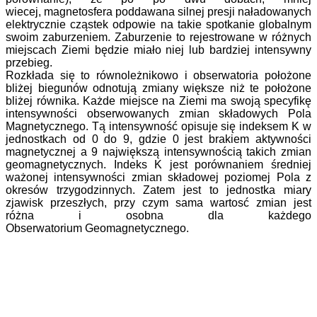
wiecej, magnetosfera poddawana silnej presji naładowanych
elektrycznie cząstek odpowie na takie spotkanie globalnym
swoim zaburzeniem. Zaburzenie to rejestrowane w różnych
miejscach Ziemi będzie miało niej lub bardziej intensywny
przebieg.
Rozkłada się to równoleżnikowo i obserwatoria położone
bliżej biegunów odnotują zmiany większe niż te położone
bliżej równika. Każde miejsce na Ziemi ma swoją specyfikę
intensywności obserwowanych zmian składowych Pola
Magnetycznego. Tą intensywność opisuje się indeksem K w
jednostkach od 0 do 9, gdzie 0 jest brakiem aktywności
magnetycznej a 9 największą intensywnością takich zmian
geomagnetycznych. Indeks K jest porównaniem średniej
ważonej intensywności zmian składowej poziomej Pola z
okresów trzygodzinnych. Zatem jest to jednostka miary
zjawisk przeszłych, przy czym sama wartosć zmian jest
różna i osobna dla każdego
Obserwatorium Geomagnetycznego.