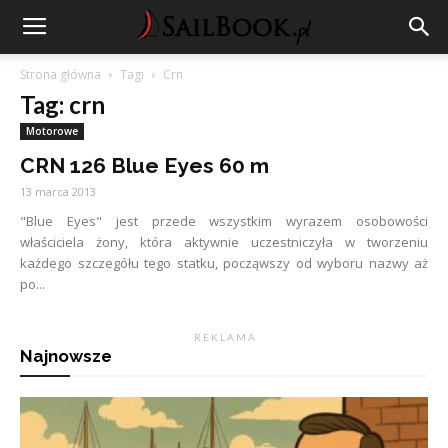
Strona główna
Tagi
Crn
Tag: crn
Motorowe
CRN 126 Blue Eyes 60 m
13 marca 2013
"Blue Eyes" jest przede wszystkim wyrazem osobowości
właściciela żony, która aktywnie uczestniczyła w tworzeniu
każdego szczegółu tego statku, począwszy od wyboru nazwy aż
po...
R E K L A M A
Najnowsze