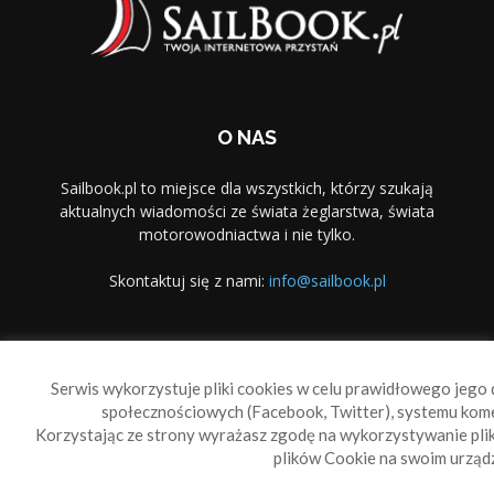
O NAS
Sailbook.pl to miejsce dla wszystkich, którzy szukają
aktualnych wiadomości ze świata żeglarstwa, świata
motorowodniactwa i nie tylko.
Skontaktuj się z nami:
info@sailbook.pl
PODĄŻAJ ZA NAMI
Serwis wykorzystuje pliki cookies w celu prawidłowego jego d
społecznościowych (Facebook, Twitter), systemu kom
Korzystając ze strony wyrażasz zgodę na wykorzystywanie pl
plików Cookie na swoim urządz