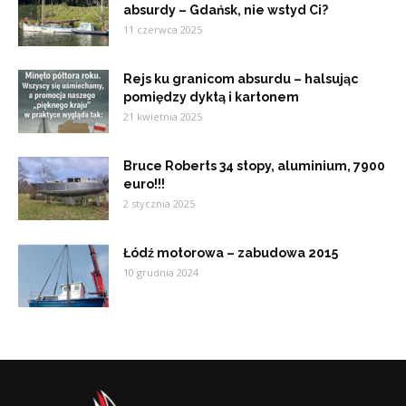
absurdy – Gdańsk, nie wstyd Ci?
11 czerwca 2025
Rejs ku granicom absurdu – halsując
pomiędzy dyktą i kartonem
21 kwietnia 2025
Bruce Roberts 34 stopy, aluminium, 7900
euro!!!
2 stycznia 2025
Łódź motorowa – zabudowa 2015
10 grudnia 2024