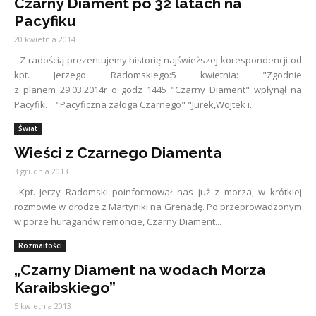
Czarny Diament po 32 latach na
Pacyfiku
20 kwietnia 2014
Z radością prezentujemy historię najświeższej korespondencji od
kpt. Jerzego Radomskiego:5 kwietnia: "Zgodnie
z planem 29.03.2014r o godz 1445 "Czarny Diament" wpłynął na
Pacyfik. "Pacyficzna załoga Czarnego" "Jurek,Wojtek i...
Świat
Wieści z Czarnego Diamenta
3 grudnia 2013
Kpt. Jerzy Radomski poinformował nas już z morza, w krótkiej
rozmowie w drodze z Martyniki na Grenadę. Po przeprowadzonym
w porze huraganów remoncie, Czarny Diament...
Rozmaitości
„Czarny Diament na wodach Morza
Karaibskiego”
5 kwietnia 2013