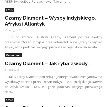
YKRP Świnoujście, Port jachtowy, Tawerna ...
Świat
Czarny Diament – Wyspy Indyjskiego,
Afryka i Atlantyk
21 lutego 2016
Po opuszczeniu Australii Czarny Diament po raz siódmy
przepłynął Ocean Indyjski oraz odwiedził wiele „starych kątów”
Afryki, gdzie podczas swojego pierwszego rejsu dookoła świata...
Oceaniczne
Czarny Diament – Jak ryba z wody…
3 lipca 2015
...tak Czarny Diament potrzebuje jednego/dwóch załogantów na
wyjątkowy odcinek przez Ocean Indyjski - z australijskiego Darwin
do Afryki (25.08 - 30.12.15), gdzie podczas swojego pierwszego
rejsu...
Świat