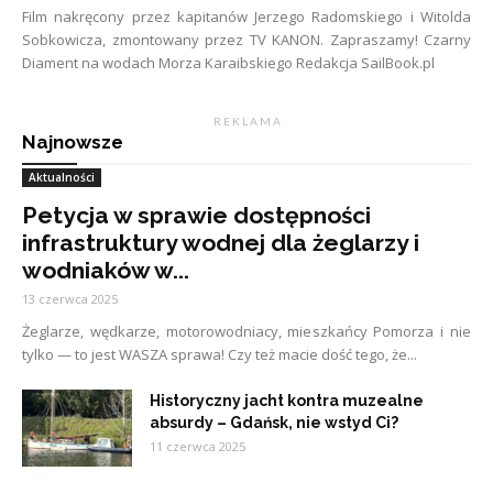
Film nakręcony przez kapitanów Jerzego Radomskiego i Witolda
Sobkowicza, zmontowany przez TV KANON. Zapraszamy! Czarny
Diament na wodach Morza Karaibskiego Redakcja SailBook.pl
R E K L A M A
Najnowsze
Aktualności
Petycja w sprawie dostępności
infrastruktury wodnej dla żeglarzy i
wodniaków w...
13 czerwca 2025
Żeglarze, wędkarze, motorowodniacy, mieszkańcy Pomorza i nie
tylko — to jest WASZA sprawa! Czy też macie dość tego, że...
Historyczny jacht kontra muzealne
absurdy – Gdańsk, nie wstyd Ci?
11 czerwca 2025