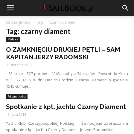
Strona główna
Tagi
Czarny diament
Tag: czarny diament
Polska
O ZAMKNIĘCIU DRUGIEJ PĘTLI – SAM
KAPITAN JERZY RADOMSKI
31 sierpnia 2016
83 kraje - 527 portów – 1243 osoby z 34 krajów Powrót do Kraju
!!!!!!! 22.07.16. w dniu moich urodzin „Czarny Diament” o godzinie
1515 cumuje...
Aktualności
Spotkanie z kpt. jachtu Czarny Diament
19 lipca 2016
Yacht Klub Rzeczypospolitej Polskiej Świnoujście zaprasza na
spotkanie z kpt. jachtu Czarny Diament - Jerzym Radomskim