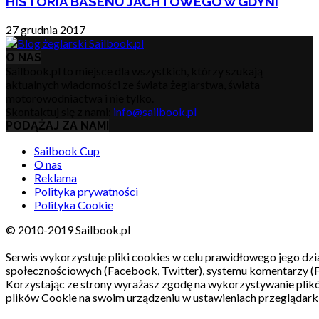
HISTORIA BASENU JACHTOWEGO w GDYNI
27 grudnia 2017
O NAS
Sailbook.pl to miejsce dla wszystkich, którzy szukają
aktualnych wiadomości ze świata żeglarstwa, świata
motorowodniactwa i nie tylko.
Skontaktuj się z nami:
info@sailbook.pl
PODĄŻAJ ZA NAMI
Sailbook Cup
O nas
Reklama
Polityka prywatności
Polityka Cookie
© 2010-2019 Sailbook.pl
Serwis wykorzystuje pliki cookies w celu prawidłowego jego dzia
społecznościowych (Facebook, Twitter), systemu komentarzy (
Korzystając ze strony wyrażasz zgodę na wykorzystywanie pli
plików Cookie na swoim urządzeniu w ustawieniach przeglądarki