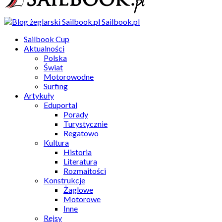
Sailbook.pl
Sailbook Cup
Aktualności
Polska
Świat
Motorowodne
Surfing
Artykuły
Eduportal
Porady
Turystycznie
Regatowo
Kultura
Historia
Literatura
Rozmaitości
Konstrukcje
Żaglowe
Motorowe
Inne
Rejsy