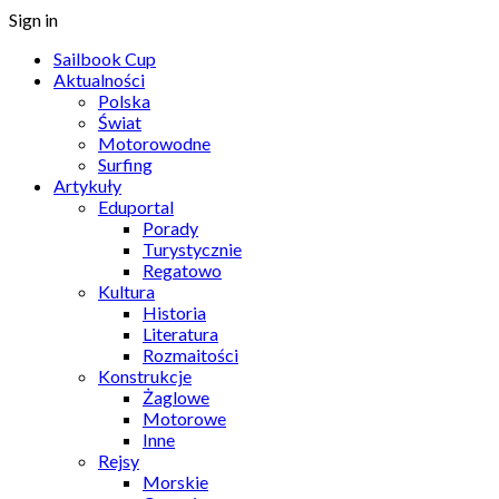
Sign in
Sailbook Cup
Aktualności
Polska
Świat
Motorowodne
Surfing
Artykuły
Eduportal
Porady
Turystycznie
Regatowo
Kultura
Historia
Literatura
Rozmaitości
Konstrukcje
Żaglowe
Motorowe
Inne
Rejsy
Morskie